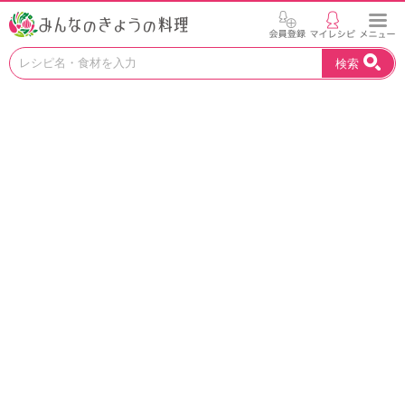
お
検索
い
し
い
レ
シ
ピ
を
見
つ
け
よ
う
。
N
H
K
エ
デ