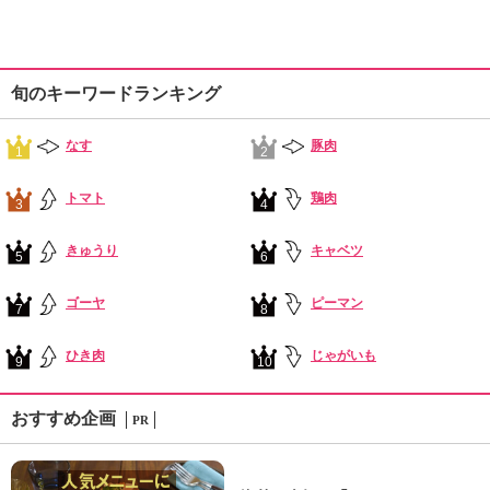
旬のキーワードランキング
なす
豚肉
1
2
トマト
鶏肉
3
4
きゅうり
キャベツ
5
6
ゴーヤ
ピーマン
7
8
ひき肉
じゃがいも
9
10
おすすめ企画
PR