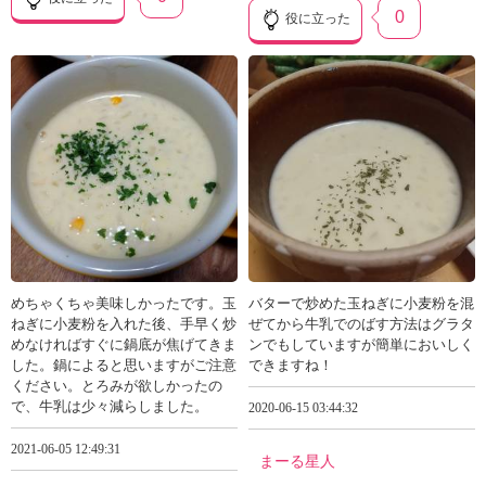
0
役に立った
めちゃくちゃ美味しかったです。玉
バターで炒めた玉ねぎに小麦粉を混
ねぎに小麦粉を入れた後、手早く炒
ぜてから牛乳でのばす方法はグラタ
めなければすぐに鍋底が焦げてきま
ンでもしていますが簡単においしく
した。鍋によると思いますがご注意
できますね！
ください。とろみが欲しかったの
で、牛乳は少々減らしました。
2020-06-15 03:44:32
2021-06-05 12:49:31
まーる星人