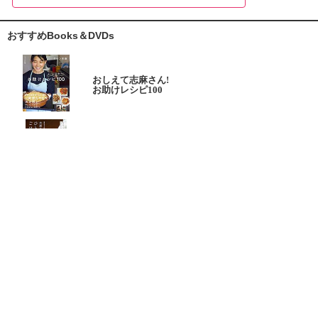
おすすめBooks＆DVDs
おしえて志麻さん!
お助けレシピ100
大原千鶴の
ひとり分ごはん
元気なシニアの野菜たっぷり
たんぱく質も 2品献立
これならできる!
ハツ江おばあちゃんの人気お弁当