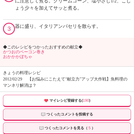
に注意して煮る。クリームコーン、塩小さじ1/2、こし
ょう少々を加えてサッと煮る。
器に盛り、イタリアンパセリを散らす。
3
◆このレシピをつかったおすすめの献立◆
かつおのベーコン巻き
おかかかぼちゃ
きょうの料理レシピ
2012/02/29
【お悩みにこたえて“献立力”アップ大作戦】魚料理の
マンネリ解消は？
マイレシピ登録する(
190
)
つくったコメントを投稿する
つくったコメントを見る（
5
）