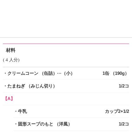
材料
( 4 人分)
・クリームコーン
（缶詰）···（小）
1缶 （190g）
・たまねぎ
（みじん切り）
1/2コ
【A】
・牛乳
カップ2+1/2
・固形スープのもと
（洋風）
1/2コ