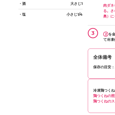
・酒
大さじ1
肉ダネ
る。さ
・塩
小さじ1/4
奥）に
3
2
を
て冷凍
全体備考
保存の目安：
冷凍鶏つくね
鶏つくねの照
鶏つくねのス