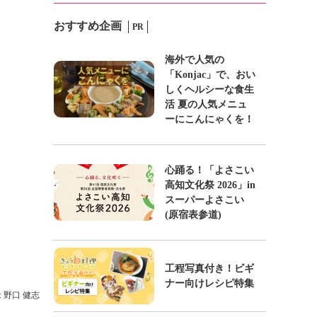
おすすめ企画
PR
海外で人気の
「Konjac」で、おい
しくヘルシーな食生
活 夏の人気メニュ
ーにこんにゃくを！
心踊る！「よさこい
高知文化祭 2026」in
スーパーよさこい
(原宿表参道)
工程写真付き！ビギ
ナー向けレシピ特集
: 野口 健志