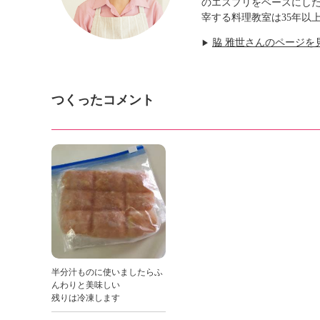
のエスプリをベースにし
宰する料理教室は35年以
脇 雅世さんのページを
▶
つくったコメント
半分汁ものに使いましたらふ
んわりと美味しい
残りは冷凍します