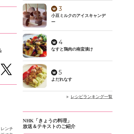
3
小豆ミルクのアイスキャンデ
ー
4
なすと鶏肉の南蛮漬け
る
5
よだれなす
レシピランキング一覧
▶
NHK「きょうの料理」
放送＆テキストのご紹介
フレンチ