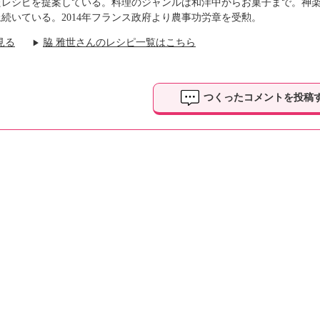
たレシピを提案している。料理のジャンルは和洋中からお菓子まで。神
上続いている。2014年フランス政府より農事功労章を受勲。
見る
脇 雅世さんのレシピ一覧はこちら
▶
つくったコメントを投稿