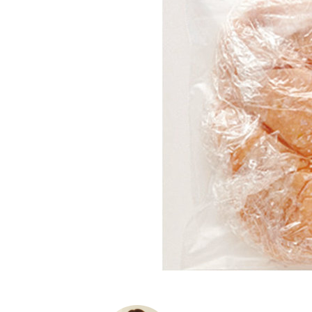
K
エ
デ
ュ
ケ
ー
シ
ョ
ナ
ル
「
み
ん
な
の
き
ょ
う
の
料
理