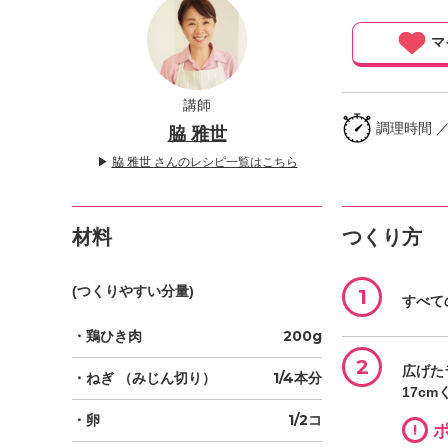
」
マ
講師
調理時間 ／
脇 雅世
▶
脇 雅世 さんのレシピ一覧はこちら
材料
つくり方
(つくりやすい分量)
1
すべて
・鶏ひき肉
200g
2
広げた
・ねぎ
（みじん切り）
1/4本分
17c
・卵
1/2コ
!
ポ