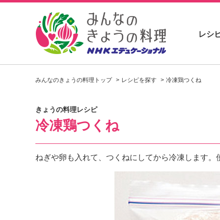
レシ
お
い
みんなのきょうの料理トップ
レシピを探す
冷凍鶏つくね
し
い
レ
きょうの料理レシピ
シ
冷凍鶏つくね
ピ
を
見
つ
ねぎや卵も入れて、つくねにしてから冷凍します。
け
よ
う
。
N
H