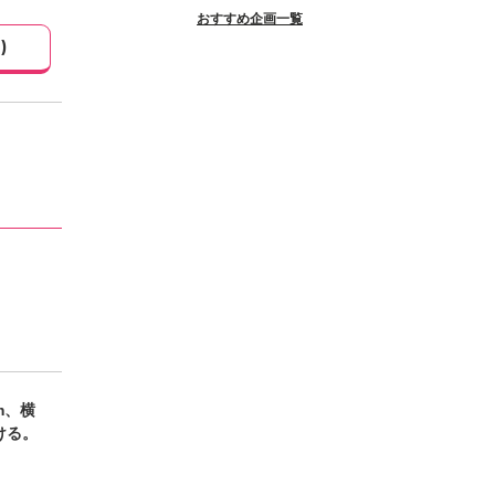
おすすめ企画一覧
1
)
m、横
ける。