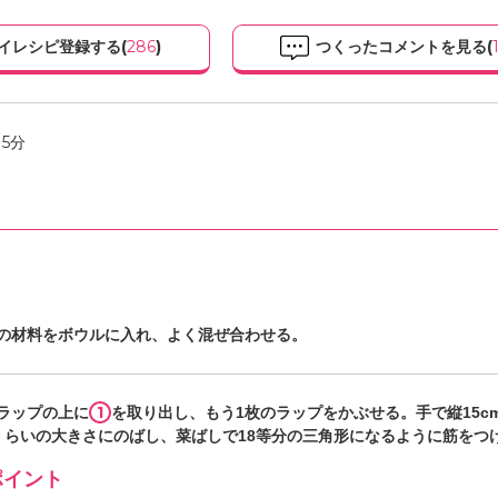
イレシピ登録する(
286
)
つくったコメントを見る(
5分
の材料をボウルに入れ、よく混ぜ合わせる。
1
ラップの上に
を取り出し、もう1枚のラップをかぶせる。手で縦15c
mくらいの大きさにのばし、菜ばしで18等分の三角形になるように筋をつ
イント