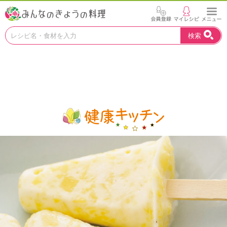
お
検索
い
し
い
レ
シ
ピ
を
見
つ
け
よ
う
。
N
H
K
エ
デ