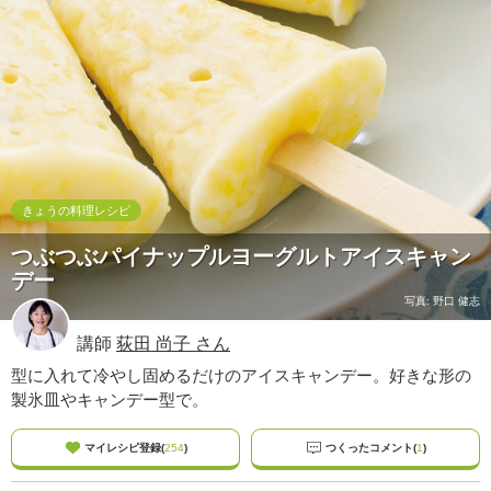
ュ
ケ
ー
シ
ョ
ナ
ル
「
み
ん
きょうの料理レシピ
な
つぶつぶパイナップルヨーグルトアイスキャン
の
デー
き
ょ
写真: 野口 健志
う
講師
荻田 尚子 さん
の
料
型に入れて冷やし固めるだけのアイスキャンデー。好きな形の
理
製氷皿やキャンデー型で。
」
マイレシピ登録(
254
)
つくったコメント(
1
)