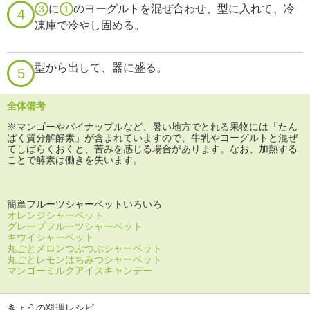
に
のヨーグルトを混ぜ合わせ、型に入れて、冷
3
1
4
凍庫で冷やし固める。
型から出して、器に盛る。
5
全体備考
※マンゴーやパイナップルなど、暑い地方でとれる果物には「たん
ぱく質分解酵素」が含まれていますので、牛乳やヨーグルトと混ぜ
てしばらくおくと、苦みを感じる場合があります。なお、加熱する
ことで酵素は働きを失います。
簡単フルーツシャーベットいろいろ
オレンジシャーベット
グレープフルーツシャーベット
キウイシャーベット
丸ごとメロンつぶつぶシャーベット
丸ごとレモンはちみつシャーベット
マンゴーミルクアイスキャンデー
きょうの料理レシピ