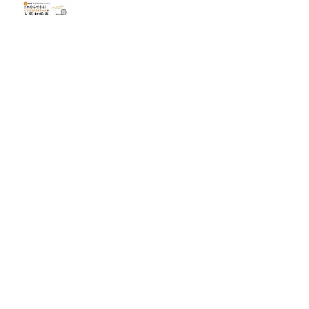
これならできる!
ハツ江おばあちゃんの人気お弁当
ハツ江おばあちゃんの
電子レンジでラクラクごはん
ページトップへ
ヘルプ
ご意見お問い合わせ
ご利用にあたって
会員規約
個人情報の取り扱い