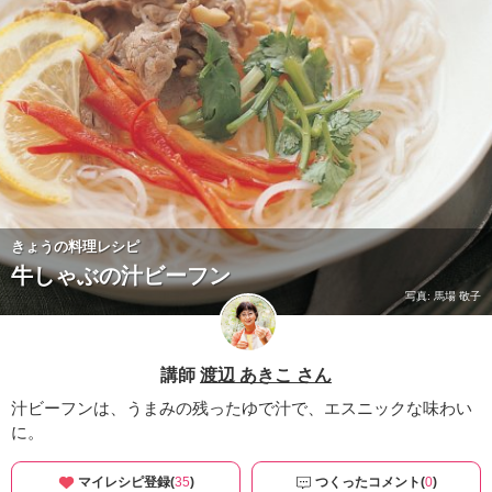
きょうの料理レシピ
牛しゃぶの汁ビーフン
写真: 馬場 敬子
講師
渡辺 あきこ さん
汁ビーフンは、うまみの残ったゆで汁で、エスニックな味わい
に。
マイレシピ登録(
35
)
つくったコメント(
0
)