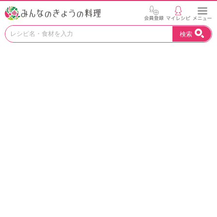
お
検索
い
し
い
レ
シ
ピ
を
見
つ
け
よ
う
。
N
H
K
エ
デ