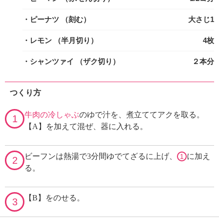
・ピーナツ
（刻む）
大さじ1
・レモン
（半月切り）
4枚
・シャンツァイ
（ザク切り）
２本分
つくり方
牛肉の冷しゃぶ
のゆで汁を、煮立ててアクを取る。
1
【A】を加えて混ぜ、器に入れる。
ビーフンは熱湯で3分間ゆでてざるに上げ、
に加え
1
2
る。
【B】をのせる。
3