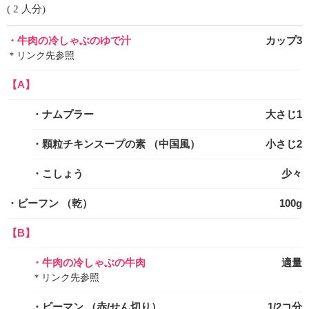
( 2 人分)
・牛肉の冷しゃぶのゆで汁
カップ3
＊リンク先参照
【A】
・ナムプラー
大さじ1
・顆粒チキンスープの素
（中国風）
小さじ2
・こしょう
少々
・ビーフン
（乾）
100g
【B】
・牛肉の冷しゃぶの牛肉
適量
＊リンク先参照
・ピーマン
（赤/せん切り）
1/2コ分