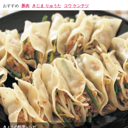
おすすめ
豚肉
きじま りゅうた
コウ ケンテツ
きょうの料理レシピ