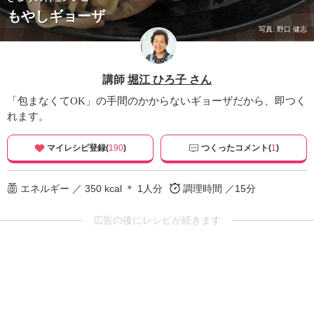
もやしギョーザ
写真: 野口 健志
講師
堀江 ひろ子 さん
「包まなくてOK」の手間のかからないギョーザだから、即つく
れます。
マイレシピ登録(
190
)
つくったコメント(
1
)
エネルギー ／ 350 kcal ＊ 1人分
調理時間 ／15分
広告の後にレシピが続きます