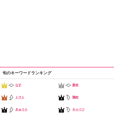
旬のキーワードランキング
なす
豚肉
1
2
トマト
鶏肉
3
4
きゅうり
キャベツ
5
6