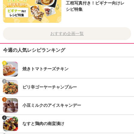
工程写真付き！ビギナー向けレ
シピ特集
おすすめ企画一覧
今週の人気レシピランキング
1
焼きトマトチーズチキン
2
ピリ辛ゴーヤーチャンプルー
3
小豆ミルクのアイスキャンデー
4
なすと鶏肉の南蛮漬け