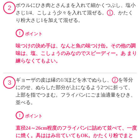
ボウルにひき肉とさんまを入れて細かくつぶし、塩小
2
さじ1/4、こしょう少々を入れて混ぜる。
、かたく
1
り粉大さじ1を加えて混ぜる。
!
ポイント
味つけの決め手は、なんと魚の味つけ缶。その他の調
味は、塩、こしょうのみなのでスピーディー。あ まり
練らなくてもよい。
ギョーザの皮は縁の1/3ほどを水でぬらし、
を等分
2
3
にのせ、ぬらした部分が上になるよう2つに折って、
上部を指でつまむ。フライパンにごま油適量をひき、
並べる。
!
ポイント
直径24～26cm程度のフライパンに詰めて並べて、一度
に焼く。具ははみ出ていてもOK。かたくり粉でまと