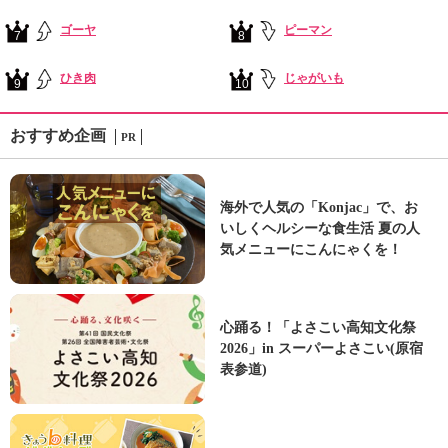
ゴーヤ
ピーマン
7
8
ひき肉
じゃがいも
9
10
おすすめ企画
PR
海外で人気の「Konjac」で、お
いしくヘルシーな食生活 夏の人
気メニューにこんにゃくを！
心踊る！「よさこい高知文化祭
2026」in スーパーよさこい(原宿
表参道)