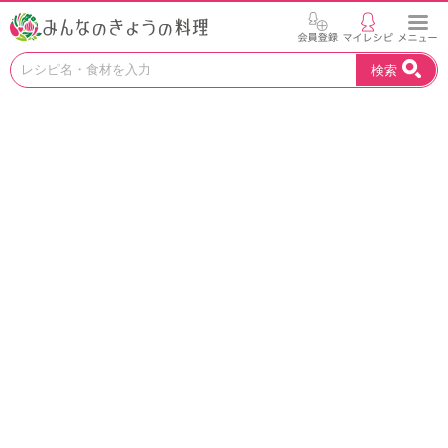
お
検索
い
し
い
レ
シ
ピ
を
見
つ
け
よ
う
。
N
H
K
エ
デ