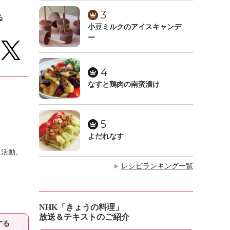
3
る
小豆ミルクのアイスキャンデ
ー
4
なすと鶏肉の南蛮漬け
5
よだれなす
に活動。
レシピランキング一覧
▶
NHK「きょうの料理」
放送＆テキストのご紹介
する