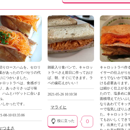
切りロースハムを。セロリ
雑穀入り食パンで。キャロッ
キャロットラペ作
葉があったのでパセリの代
トラペさえ前日に作っておけ
イサーの仕上がり
りにつかいました。
ば、朝、すぐにできます。ラ
そうでないかで塩
ャロットラペは、食感ポリ
ペの歯応えがいい！
ける必要あります
リ、あっさりさっぱり味
は細かく仕上がる
、ハムとバゲットに合いま
たので、塩多めに
2021-05-26 10:10:58
ね。
面積増えてだいぶ
いしかったです。
なりあわててキッ
マライヒ
ーで塩気しぼりふ
た。キャロットラ
1-08-10 03:35:06
てもおいしくでき
役に立った
0
す。出来たてより
かつまさ