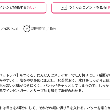
イレシピ登録する(
406
)
つくったコメントを見る(
1
420 kcal
調理時間 ／15分
ロットラペ】をつくる。にんじんはスライサーでせん切りにし（断面が
みやすい）、塩をやや多めにまぶし、10分間おく。水けをしっかりと絞
水っぽいと味がつきにくく、パンもベチャッとしてしまうので、しっか
赤ワインビネガー、オリーブ油を加えて混ぜ合わせる。
トは長さを2等分にして、それぞれ縦に切り目を入れる。バターを柔ら