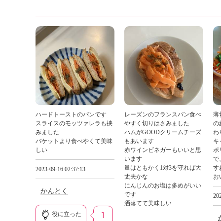
ハードトーストのパンです
レーズンのフランスパン食べ
薄
スライスのモッツァレラも挟
やすく切りはさみました
の
みました
ハムがGOODクリームチーズ
わ
バケットより食べやくて美味
もあいます
キ
しい
赤ワインビネガーもいいと思
ポ
います
で
量はともかく1対3を守れば大
す
2023-09-16 02:37:13
丈夫かな
お
にんじんのお塩は多めがいい
かんとく
です
202
洒落てて美味しい
役に立った
1