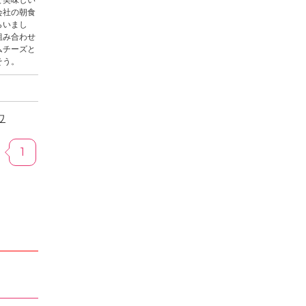
で美味しい
会社の朝食
らいまし
組み合わせ
ムチーズと
そう。
ワ
1