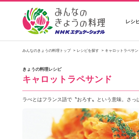
レシ
お
い
みんなのきょうの料理トップ
レシピを探す
キャロットラペサン
し
い
レ
きょうの料理レシピ
シ
キャロットラペサンド
ピ
を
見
つ
ラぺとはフランス語で〝おろす〟という意味。さっ
け
よ
う
。
N
H