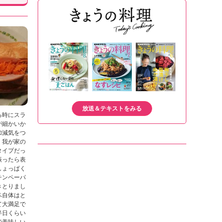
放送＆テキストをみる
る時にスラ
が細かいか
加減気をつ
。我が家の
タイプだっ
振ったら表
しょっぱく
チンペーパ
きとりまし
ペ自体はと
て大満足で
半日くらい