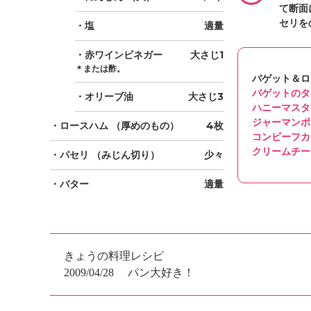
て断面
セリを
・塩
適量
・赤ワインビネガー
大さじ1
＊または酢。
バゲット＆ロ
バゲットのタ
・オリーブ油
大さじ3
ハニーマスタ
ジャーマンポ
・ロースハム
（厚めのもの）
4枚
コンビーフカ
クリームチー
・パセリ
（みじん切り）
少々
・バター
適量
きょうの料理レシピ
2009/04/28
パン大好き！