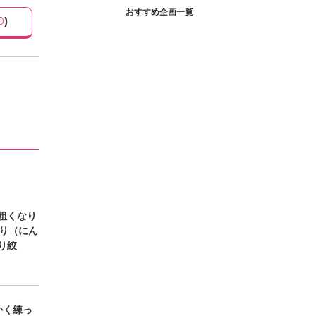
おすすめ企画一覧
0
)
粗くなり
り（にん
り絞
かく練っ