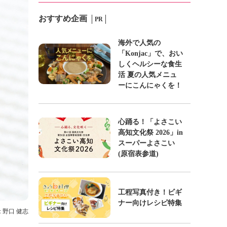
おすすめ企画
PR
海外で人気の
「Konjac」で、おい
しくヘルシーな食生
活 夏の人気メニュ
ーにこんにゃくを！
心踊る！「よさこい
高知文化祭 2026」in
スーパーよさこい
(原宿表参道)
工程写真付き！ビギ
ナー向けレシピ特集
: 野口 健志