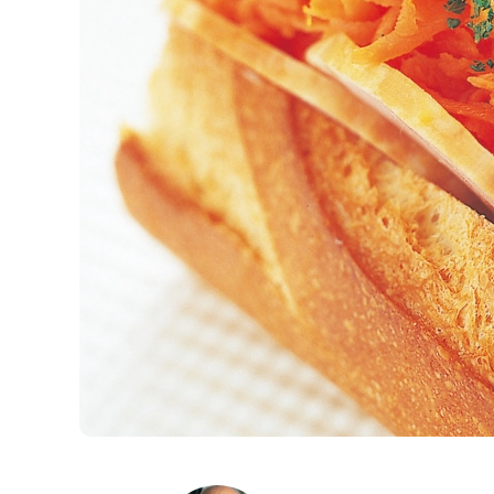
K
エ
デ
ュ
ケ
ー
シ
ョ
ナ
ル
「
み
ん
な
の
き
ょ
う
の
料
理