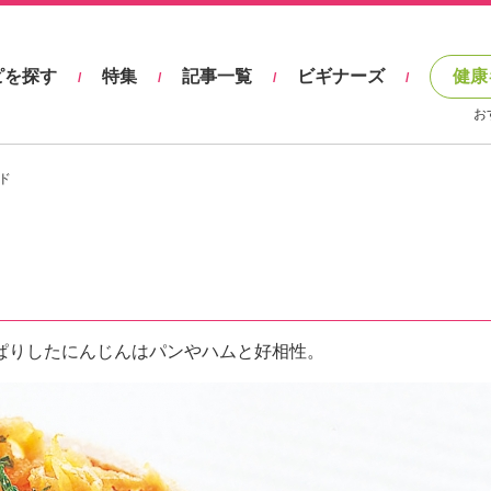
ピを探す
特集
記事一覧
ビギナーズ
健康
/
/
/
/
お
ド
ぱりしたにんじんはパンやハムと好相性。