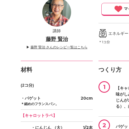
」
マ
講師
エネルギー ／
藤野 賢治
＊1コ分
▶
藤野 賢治 さんのレシピ一覧はこちら
材料
つくり方
(2コ分)
1
【キャ
味がし
・バゲット
20cm
じんが
＊細めのフランスパン。
る）、
【キャロットラペ】
2
バゲッ
・にんじん
（大）
1/2本