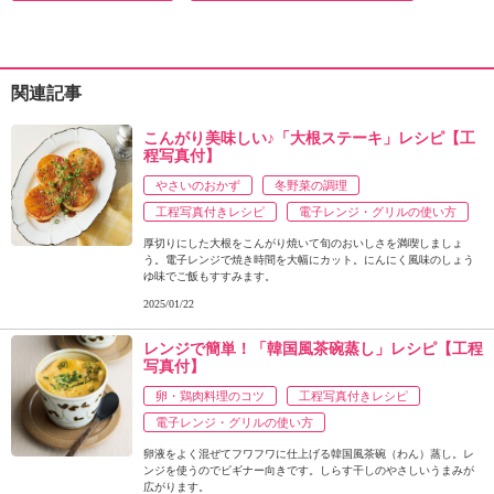
関連記事
こんがり美味しい♪「大根ステーキ」レシピ【工
程写真付】
やさいのおかず
冬野菜の調理
工程写真付きレシピ
電子レンジ・グリルの使い方
厚切りにした大根をこんがり焼いて旬のおいしさを満喫しましょ
う。電子レンジで焼き時間を大幅にカット。にんにく風味のしょう
ゆ味でご飯もすすみます。
2025/01/22
レンジで簡単！「韓国風茶碗蒸し」レシピ【工程
写真付】
卵・鶏肉料理のコツ
工程写真付きレシピ
電子レンジ・グリルの使い方
卵液をよく混ぜてフワフワに仕上げる韓国風茶碗（わん）蒸し。レ
ンジを使うのでビギナー向きです。しらす干しのやさしいうまみが
広がります。