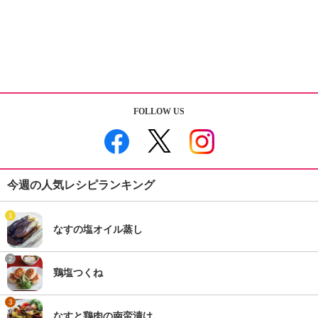
FOLLOW US
今週の人気レシピランキング
1
なすの塩オイル蒸し
2
鶏塩つくね
3
なすと鶏肉の南蛮漬け