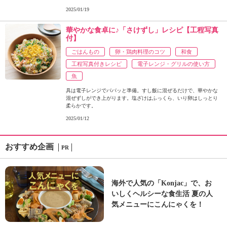
2025/01/19
華やかな食卓に♪「さけずし」レシピ【工程写真
付】
ごはんもの
卵・鶏肉料理のコツ
和食
工程写真付きレシピ
電子レンジ・グリルの使い方
魚
具は電子レンジでパパッと準備。すし飯に混ぜるだけで、華やかな
混ぜずしができ上がります。塩ざけはふっくら、いり卵はしっとり
柔らかです。
2025/01/12
おすすめ企画
PR
海外で人気の「Konjac」で、お
いしくヘルシーな食生活 夏の人
気メニューにこんにゃくを！