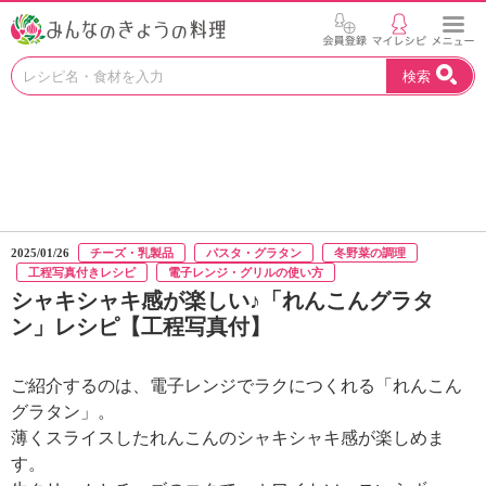
お
検索
い
し
い
レ
シ
ピ
を
見
2025/01/26
チーズ・乳製品
パスタ・グラタン
冬野菜の調理
つ
工程写真付きレシピ
電子レンジ・グリルの使い方
け
シャキシャキ感が楽しい♪「れんこんグラタ
よ
ン」レシピ【工程写真付】
う
。
N
ご紹介するのは、電子レンジでラクにつくれる「れんこん
H
グラタン」。
K
薄くスライスしたれんこんのシャキシャキ感が楽しめま
エ
す。
デ