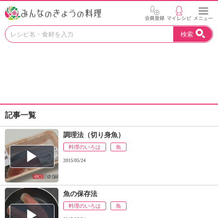
お
検索
い
し
い
レ
シ
ピ
を
見
記事一覧
つ
け
調理法（切り身魚）
よ
料理のいろは
う
魚
。
2015/05/24
N
H
K
魚の保存法
エ
料理のいろは
魚
デ