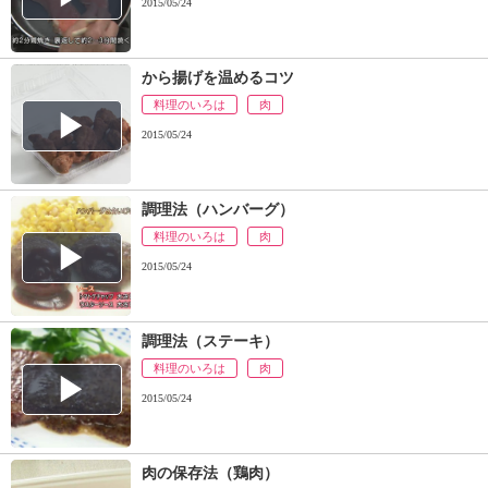
ュ
2015/05/24
ケ
ー
シ
から揚げを温めるコツ
ョ
料理のいろは
肉
ナ
2015/05/24
ル
「
み
ん
調理法（ハンバーグ）
な
料理のいろは
肉
の
2015/05/24
き
ょ
う
調理法（ステーキ）
の
料
料理のいろは
肉
理
2015/05/24
」
肉の保存法（鶏肉）