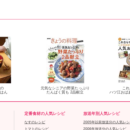
の
元気なシニアの野菜たっぷり
これ
はん
たんぱく質も 2品献立
ハツ江おば
定番食材の人気レシピ
放送年別人気レシピ
なすのレシピ
2005年以前放送分の人気レシ
トマトのレシピ
2006年放送分の人気レシピ