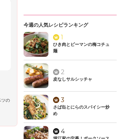
今週の人気レシピランキング
1
ひき肉とピーマンの梅コチュ
麺
2
皮なしサルシッチャ
3
ベツの
さば缶とにらのスパイシー炒
め
4
堀江家の定番！ポークソース