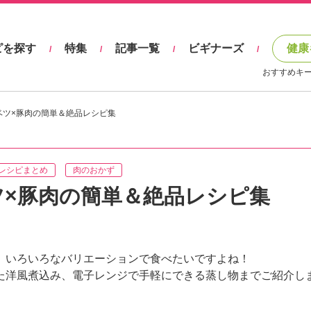
ピを探す
特集
記事一覧
ビギナーズ
健康
/
/
/
/
おすすめキ
ベツ×豚肉の簡単＆絶品レシピ集
レシピまとめ
肉のおかず
ツ×豚肉の簡単＆絶品レシピ集
、いろいろなバリエーションで食べたいですよね！
た洋風煮込み、電子レンジで手軽にできる蒸し物までご紹介し