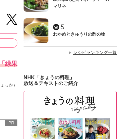
マリネ
5
わかめときゅうりの酢の物
レシピランキング一覧
▶
「緑果
NHK「きょうの料理」
放送＆テキストのご紹介
ょっか）
PR