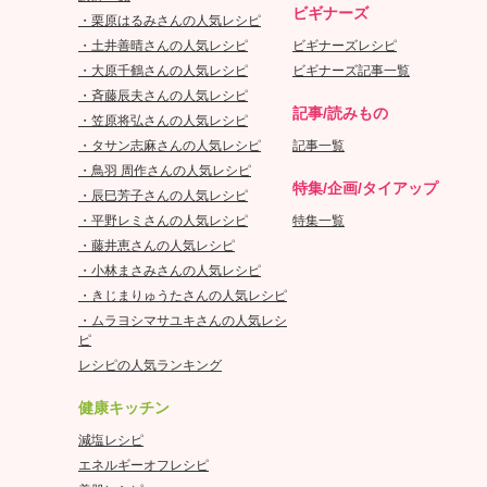
ビギナーズ
・栗原はるみさんの人気レシピ
・土井善晴さんの人気レシピ
ビギナーズレシピ
・大原千鶴さんの人気レシピ
ビギナーズ記事一覧
・斉藤辰夫さんの人気レシピ
記事/読みもの
・笠原将弘さんの人気レシピ
・タサン志麻さんの人気レシピ
記事一覧
・鳥羽 周作さんの人気レシピ
特集/企画/タイアップ
・辰巳芳子さんの人気レシピ
・平野レミさんの人気レシピ
特集一覧
・藤井恵さんの人気レシピ
・小林まさみさんの人気レシピ
・きじまりゅうたさんの人気レシピ
・ムラヨシマサユキさんの人気レシ
ピ
レシピの人気ランキング
健康キッチン
減塩レシピ
エネルギーオフレシピ