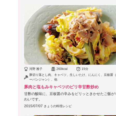
」
河野 雅子
260kcal
15分
豚切り落とし肉、キャベツ、生しいたけ、にんにく、豆板醤
ーバンジャン）、他
豚肉と塩もみキャベツのピリ辛甘酢炒め
甘酢の酸味に、豆板醤の辛みをピリッときかせたご飯が
わいです。
2015/07/07
きょうの料理レシピ