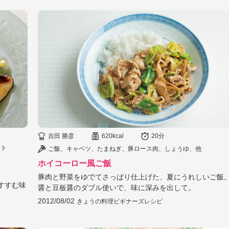
吉田 勝彦
620kcal
20分
（ト
ご飯、キャベツ、たまねぎ、豚ロース肉、しょうゆ、他
ホイコーロー風ご飯
豚肉と野菜をゆでてさっぱり仕上げた、夏にうれしいご飯
すすむ味
醤と豆板醤のダブル使いで、味に深みを出して。
2012/08/02
きょうの料理ビギナーズレシピ