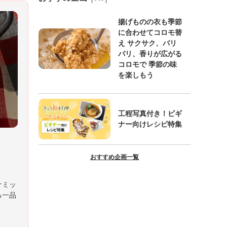
揚げものの衣も季節
に合わせてコロモ替
え サクサク、パリ
パリ、香りが広がる
コロモで 季節の味
を楽しもう
工程写真付き！ビギ
ナー向けレシピ特集
おすすめ企画一覧
ナミッ
る一品