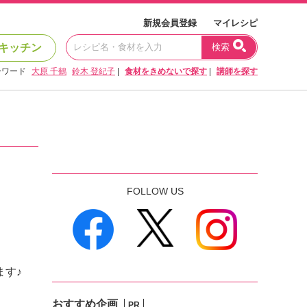
新規会員登録
マイレシピ
キッチン
検索
ーワード
大原 千鶴
鈴木 登紀子
|
食材をきめないで探す
|
講師を探す
FOLLOW US
ます♪
おすすめ企画
PR