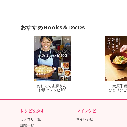
おすすめBooks＆DVDs
おしえて志麻さん!
大原千鶴
お助けレシピ100
ひとり分ご
レシピを探す
マイレシピ
カテゴリ一覧
マイレシピ
講師一覧