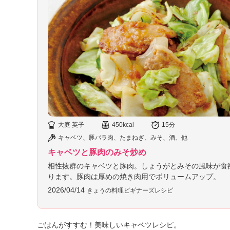
大庭 英子
450kcal
15分
キャベツ、豚バラ肉、たまねぎ、みそ、酒、他
キャベツと豚肉のみそ炒め
相性抜群のキャベツと豚肉。しょうがとみその風味が食
ります。豚肉は厚めの焼き肉用でボリュームアップ。
2026/04/14
きょうの料理ビギナーズレシピ
ごはんがすすむ！美味しいキャベツレシピ。