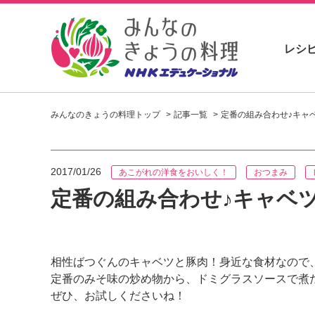
レシ
お
い
みんなのきょうの料理トップ
記事一覧
定番の組み合わせ♪キャ
し
い
レ
シ
2017/01/26
あこがれの洋食をおいしく！
おつまみ
ピ
を
定番の組み合わせ♪キャベ
見
つ
け
よ
相性ばつぐんのキャベツと豚肉！身近な食材なので
う
定番のみそ味の炒め物から、ドミグラスソースで煮
。
N
ぜひ、お試しくださいね！
H