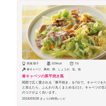
K
エ
デ
ュ
ケ
ー
シ
ョ
ナ
ル
「
み
ん
髙城 順子
320kcal
7分
な
春キャベツ、豚肉、卵、しょうが、塩、他
の
春キャベツの豚平焼き風
き
ょ
関西で広く愛される「豚平焼き」を7分で。キャベツを
う
と加えたら、ふんわり丸くまとめるだけ。キャベツの甘
の
のコクがよく合います。
料
2016/03/28
きょうの料理レシピ
理