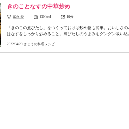
きのことなすの中華炒め
冨永 愛
130 kcal
10分
「きのこの煮びたし」をつくっておけば炒め物も簡単。おいしさの
はなすをしっかり炒めること。煮びたしのうまみをグングン吸い込
2022/04/20
きょうの料理レシピ