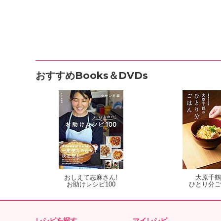
おすすめBooks＆DVDs
おしえて志麻さん!
大原千鶴
お助けレシピ100
ひとり分ご
レシピを探す
マイレシピ