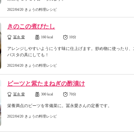
2022/04/20
きょうの料理レシピ
きのこの煮びたし
冨永 愛
160 kcal
10分
アレンジしやすいようにうす味に仕上げます。炒め物に使ったり、
パスタの具にしても！
2022/04/20
きょうの料理レシピ
ビーツと紫たまねぎの酢漬け
冨永 愛
300 kcal
70分
栄養満点のビーツを常備菜に。冨永愛さんの定番です。
2022/04/20
きょうの料理レシピ