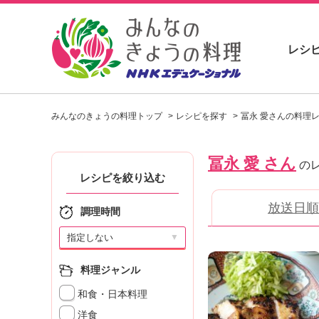
レシ
お
い
みんなのきょうの料理トップ
レシピを探す
冨永 愛さんの料理
し
い
レ
冨永 愛 さん
シ
の
ピ
レシピを絞り込む
を
放送日順
見
調理時間
つ
け
▼
よ
う
料理ジャンル
。
和食・日本料理
N
H
洋食