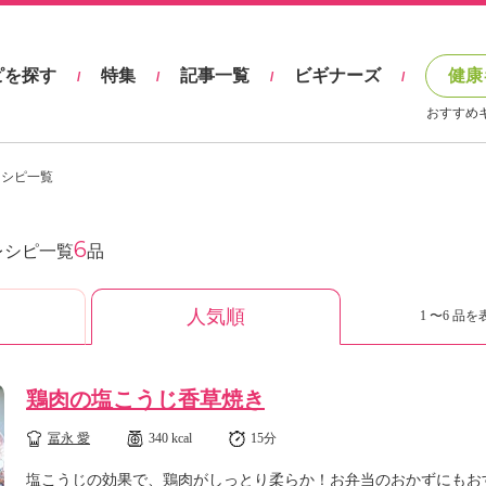
ピを探す
特集
記事一覧
ビギナーズ
健康
/
/
/
/
おすすめ
レシピ一覧
6
レシピ一覧
品
人気順
1 〜6 品を
鶏肉の塩こうじ香草焼き
冨永 愛
340 kcal
15分
塩こうじの効果で、鶏肉がしっとり柔らか！お弁当のおかずにもお