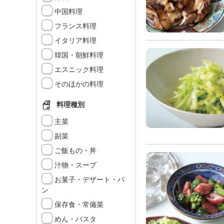
K
中国料理
エ
フランス料理
デ
ュ
イタリア料理
ケ
韓国・朝鮮料理
ー
シ
エスニック料理
ョ
そのほかの料理
ナ
ル
料理種別
「
み
主菜
ん
副菜
な
ご飯もの・丼
の
き
汁物・スープ
ょ
お菓子・デザート・パ
う
ン
の
保存食・常備菜
料
理
めん・パスタ