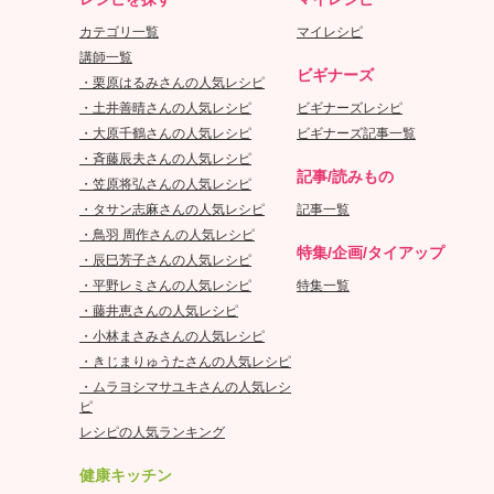
カテゴリ一覧
マイレシピ
講師一覧
ビギナーズ
・栗原はるみさんの人気レシピ
・土井善晴さんの人気レシピ
ビギナーズレシピ
・大原千鶴さんの人気レシピ
ビギナーズ記事一覧
・斉藤辰夫さんの人気レシピ
記事/読みもの
・笠原将弘さんの人気レシピ
・タサン志麻さんの人気レシピ
記事一覧
・鳥羽 周作さんの人気レシピ
特集/企画/タイアップ
・辰巳芳子さんの人気レシピ
・平野レミさんの人気レシピ
特集一覧
・藤井恵さんの人気レシピ
・小林まさみさんの人気レシピ
・きじまりゅうたさんの人気レシピ
・ムラヨシマサユキさんの人気レシ
ピ
レシピの人気ランキング
健康キッチン