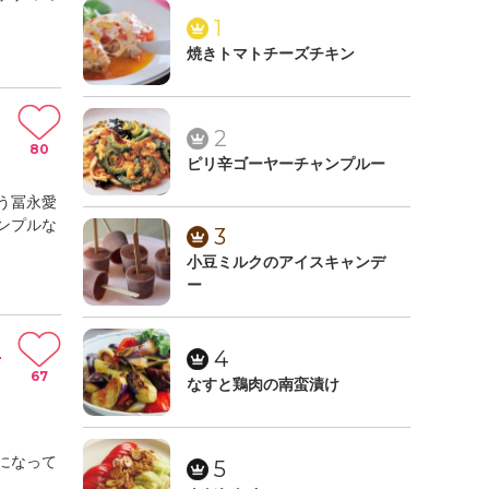
1
焼きトマトチーズチキン
2
80
ピリ辛ゴーヤーチャンプルー
う冨永愛
ンプルな
3
小豆ミルクのアイスキャンデ
ー
ッ
4
67
なすと鶏肉の南蛮漬け
になって
5