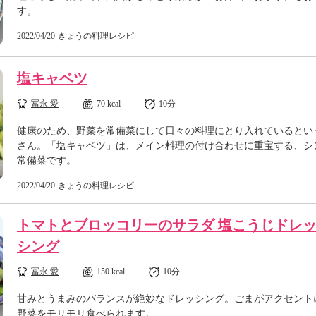
す。
2022/04/20
きょうの料理レシピ
塩キャベツ
冨永 愛
70 kcal
10分
健康のため、野菜を常備菜にして日々の料理にとり入れているとい
さん。「塩キャベツ」は、メイン料理の付け合わせに重宝する、シ
常備菜です。
2022/04/20
きょうの料理レシピ
トマトとブロッコリーのサラダ 塩こうじドレ
シング
冨永 愛
150 kcal
10分
甘みとうまみのバランスが絶妙なドレッシング。ごまがアクセント
野菜をモリモリ食べられます。