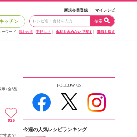
新規会員登録
マイレシピ
キッチン
検索
キーワード
鶏むね肉
平野 レミ
|
食材をきめないで探す
|
講師を探す
FOLLOW US
表示 / 全6品
925
今週の人気レシピランキング
すすめで