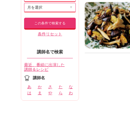
▼
この条件で検索する
条件リセット
講師名で検索
最近、番組に出演した
講師＆レシピ
講師名
あ
か
さ
た
な
は
ま
や
ら
わ