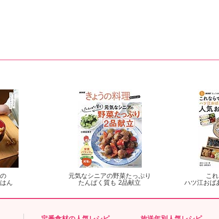
の
元気なシニアの野菜たっぷり
これ
はん
たんぱく質も 2品献立
ハツ江おば
定番食材の人気レシピ
放送年別人気レシピ