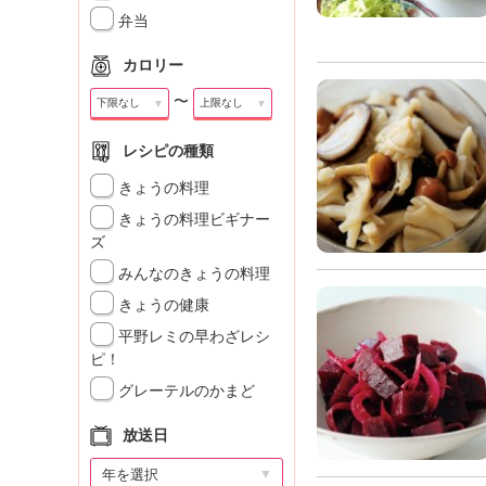
」
弁当
カロリー
〜
▼
▼
レシピの種類
きょうの料理
きょうの料理ビギナー
ズ
みんなのきょうの料理
きょうの健康
平野レミの早わざレシ
ピ！
グレーテルのかまど
放送日
▼