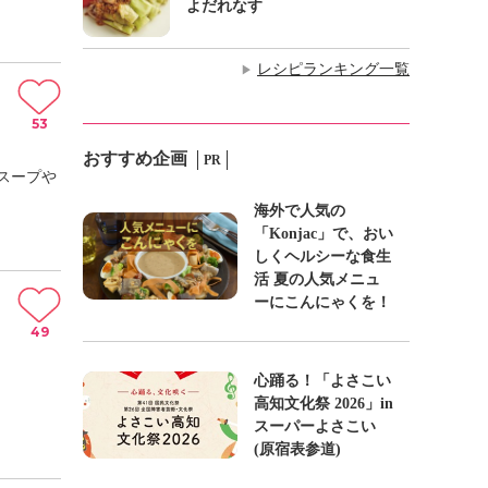
よだれなす
レシピランキング一覧
▶
53
おすすめ企画
PR
スープや
海外で人気の
「Konjac」で、おい
しくヘルシーな食生
活 夏の人気メニュ
ーにこんにゃくを！
49
心踊る！「よさこい
高知文化祭 2026」in
スーパーよさこい
(原宿表参道)