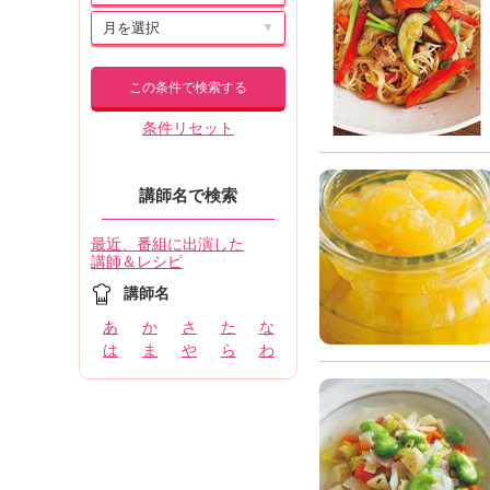
▼
この条件で検索する
条件リセット
講師名で検索
最近、番組に出演した
講師＆レシピ
講師名
あ
か
さ
た
な
は
ま
や
ら
わ