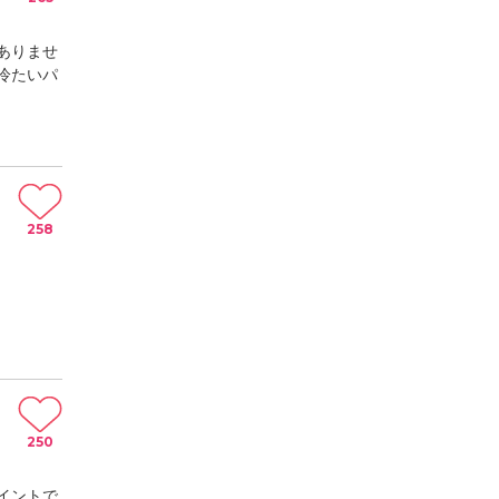
ありませ
冷たいパ
258
250
イントで