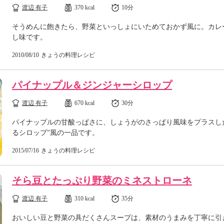
渡辺 有子
370 kcal
10分
そうめんに飽きたら、野菜といっしょにいためておかず風に。カレ
し味です。
2010/08/10
きょうの料理レシピ
パイナップル＆ジンジャーシロップ
渡辺 有子
670 kcal
30分
パイナップルの甘酸っぱさに、しょうがのさっぱり風味をプラスし
るシロップ”風の一品です。
2015/07/16
きょうの料理レシピ
そら豆とたっぷり野菜のミネストローネ
渡辺 有子
310 kcal
35分
おいしい豆と野菜の具だくさんスープは、素材のうまみを丁寧に引