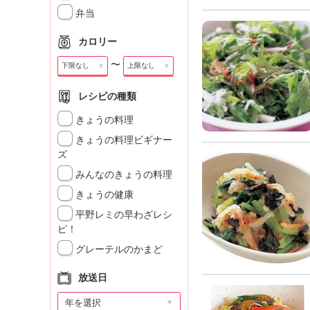
」
弁当
カロリー
〜
▼
▼
レシピの種類
きょうの料理
きょうの料理ビギナー
ズ
みんなのきょうの料理
きょうの健康
平野レミの早わざレシ
ピ！
グレーテルのかまど
放送日
▼