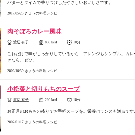
バターとタイムで香りづけしたやさしいおいしさです。
2017/05/23
きょうの料理レシピ
肉そぼろカレー風味
渡辺 有子
830 kcal
10分
これだけで味がしっかりしているから、アレンジもシンプル。カレ
きなら、ぜひ。
2002/10/30
きょうの料理レシピ
小松菜と切りもちのスープ
渡辺 有子
260 kcal
10分
お正月のおもちの残りでお手軽スープを。栄養バランスも満点です
2002/01/17
きょうの料理レシピ