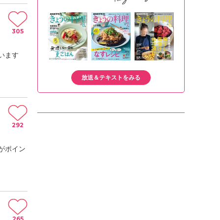
305
います
放送＆テキストをみる
292
がポイン
265