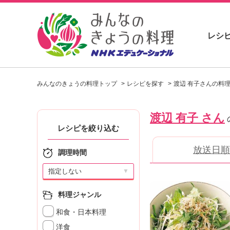
レシ
お
い
みんなのきょうの料理トップ
レシピを探す
渡辺 有子さんの料
し
い
レ
渡辺 有子 さん
シ
ピ
レシピを絞り込む
を
放送日順
見
調理時間
つ
け
▼
よ
う
料理ジャンル
。
和食・日本料理
N
H
洋食