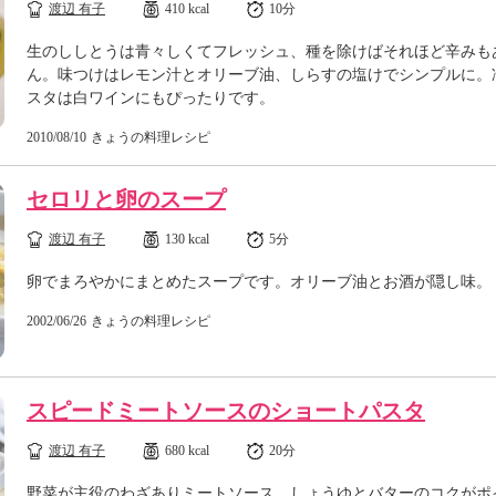
渡辺 有子
410 kcal
10分
生のししとうは青々しくてフレッシュ、種を除けばそれほど辛みも
ん。味つけはレモン汁とオリーブ油、しらすの塩けでシンプルに。
スタは白ワインにもぴったりです。
2010/08/10
きょうの料理レシピ
セロリと卵のスープ
渡辺 有子
130 kcal
5分
卵でまろやかにまとめたスープです。オリーブ油とお酒が隠し味。
2002/06/26
きょうの料理レシピ
スピードミートソースのショートパスタ
渡辺 有子
680 kcal
20分
野菜が主役のわざありミートソース。しょうゆとバターのコクがポ