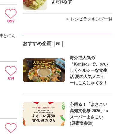
よだれなす
レシピランキング一覧
▶
897
味とにん
おすすめ企画
PR
海外で人気の
「Konjac」で、おい
しくヘルシーな食生
活 夏の人気メニュ
691
ーにこんにゃくを！
心踊る！「よさこい
高知文化祭 2026」in
スーパーよさこい
(原宿表参道)