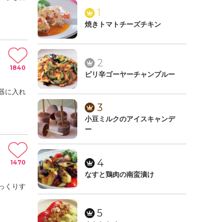
1
焼きトマトチーズチキン
2
1840
ピリ辛ゴーヤーチャンプルー
器に入れ
3
小豆ミルクのアイスキャンデ
ー
4
1470
なすと鶏肉の南蛮漬け
っくりす
5