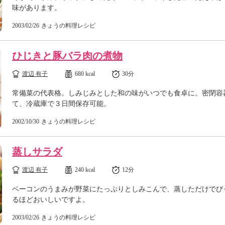
味があります。
2003/02/26
きょうの料理レシピ
ひじきと豚バラ肉の煮物
渡辺 有子
680 kcal
30分
常備菜の代表格。しみじみとした和の味がいつでも食卓に。密閉容
て、冷蔵庫で３日間保存可能。
2002/10/30
きょうの料理レシピ
蒸しサラダ
渡辺 有子
240 kcal
12分
ベーコンのうまみが野菜にたっぷりとしみこんで、蒸しただけでび
るほどおいしいですよ。
2003/02/26
きょうの料理レシピ