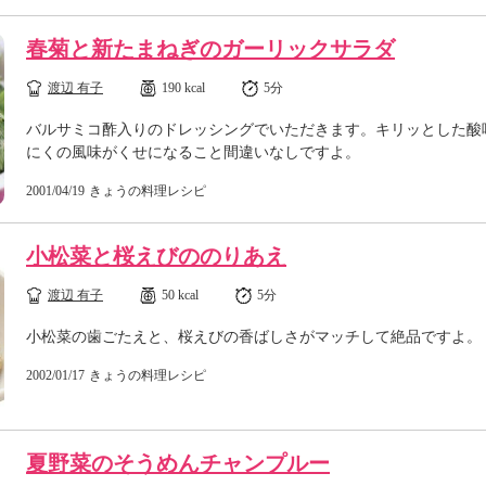
春菊と新たまねぎのガーリックサラダ
渡辺 有子
190 kcal
5分
バルサミコ酢入りのドレッシングでいただきます。キリッとした酸
にくの風味がくせになること間違いなしですよ。
2001/04/19
きょうの料理レシピ
小松菜と桜えびののりあえ
渡辺 有子
50 kcal
5分
小松菜の歯ごたえと、桜えびの香ばしさがマッチして絶品ですよ。
2002/01/17
きょうの料理レシピ
夏野菜のそうめんチャンプルー