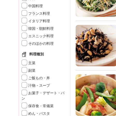
K
中国料理
エ
フランス料理
デ
ュ
イタリア料理
ケ
韓国・朝鮮料理
ー
シ
エスニック料理
ョ
そのほかの料理
ナ
ル
料理種別
「
み
主菜
ん
副菜
な
ご飯もの・丼
の
き
汁物・スープ
ょ
お菓子・デザート・パ
う
ン
の
保存食・常備菜
料
理
めん・パスタ