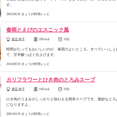
す。
2002/06/26
きょうの料理レシピ
春雨とえびのエスニック風
渡辺 有子
180 kcal
10分
時間がたってもおいしいのが、春雨のよいところ。すべていっしょ
て、甘辛酸っぱく仕上げます。
2010/08/10
きょうの料理レシピ
カリフラワーとひき肉のとろみスープ
渡辺 有子
140 kcal
10分
ひき肉のうまみがしっかりと味わえる簡単スープです。微妙なとろ
になりますよ。
2001/04/19
きょうの料理レシピ