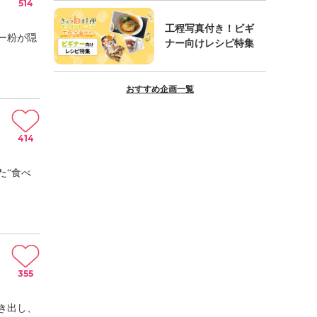
514
工程写真付き！ビギ
ー粉が隠
ナー向けレシピ特集
おすすめ企画一覧
414
た“食べ
355
き出し、