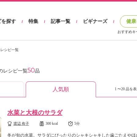
ピを探す
特集
記事一覧
ビギナーズ
健康
/
/
/
/
おすすめキ
理レシピ一覧
50
のレシピ一覧
品
人気順
1 〜20 品を表
水菜と大根のサラダ
渡辺 有子
300 kcal
5分
冬が旬の水菜。サラダにぴったりのシャキシャキした歯ごたえやほ