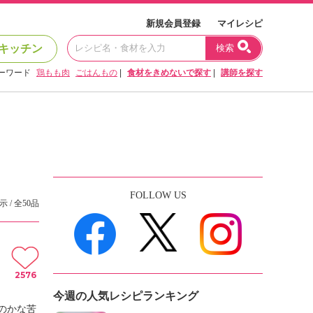
新規会員登録
マイレシピ
キッチン
検索
ーワード
鶏もも肉
ごはんもの
|
食材をきめないで探す
|
講師を探す
FOLLOW US
示 / 全50品
2576
今週の人気レシピランキング
のかな苦