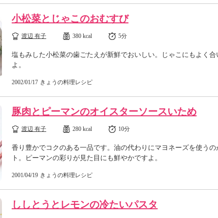
小松菜とじゃこのおむすび
渡辺 有子
380 kcal
5分
塩もみした小松菜の歯ごたえが新鮮でおいしい。じゃこにもよく合
よ。
2002/01/17
きょうの料理レシピ
豚肉とピーマンのオイスターソースいため
渡辺 有子
280 kcal
10分
香り豊かでコクのある一品です。油の代わりにマヨネーズを使うの
ト。ピーマンの彩りが見た目にも鮮やかですよ。
2001/04/19
きょうの料理レシピ
ししとうとレモンの冷たいパスタ