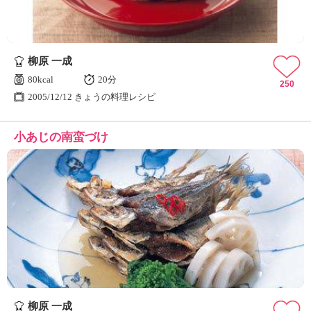
柳原 一成
80kcal
20分
250
2005/12/12 きょうの料理レシピ
小あじの南蛮づけ
柳原 一成