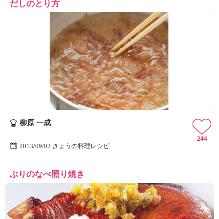
だしのとり方
柳原 一成
244
2013/09/02 きょうの料理レシピ
ぶりのなべ照り焼き