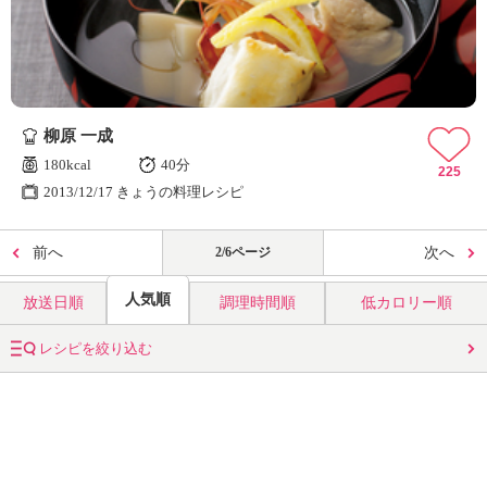
柳原 一成
180kcal
40分
225
2013/12/17 きょうの料理レシピ
前へ
2/6ページ
次へ
人気順
放送日順
調理時間順
低カロリー順
レシピを絞り込む