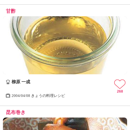
甘酢
柳原 一成
268
2004/04/08 きょうの料理レシピ
昆布巻き