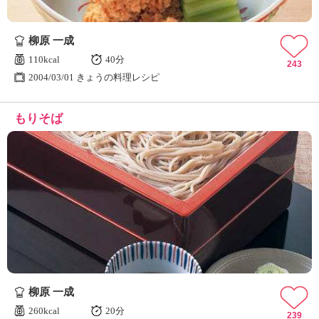
柳原 一成
110kcal
40分
243
2004/03/01 きょうの料理レシピ
もりそば
柳原 一成
260kcal
20分
239