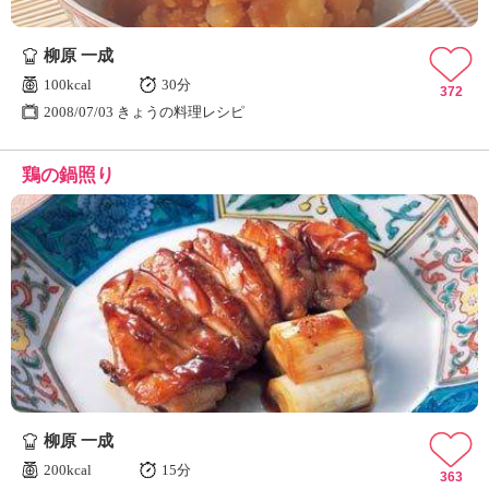
柳原 一成
100kcal
30分
372
2008/07/03 きょうの料理レシピ
鶏の鍋照り
柳原 一成
200kcal
15分
363