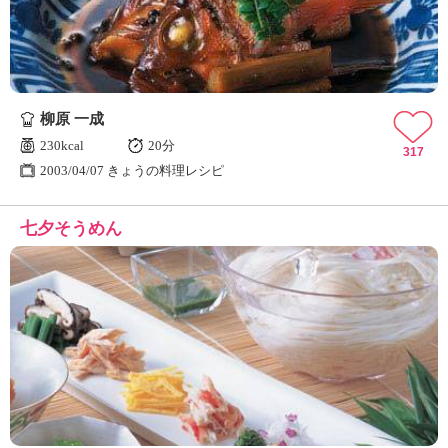
柳原 一成
230kcal
20分
317
2003/04/07 きょうの料理レシピ
七夕そうめん