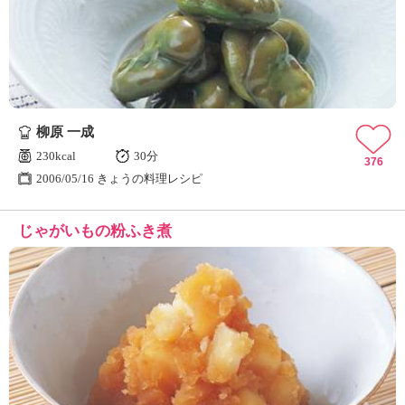
ュ
ケ
ー
シ
ョ
ナ
ル
柳原 一成
「
み
230kcal
30分
376
ん
2006/05/16 きょうの料理レシピ
な
の
じゃがいもの粉ふき煮
き
ょ
う
の
料
理
」