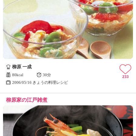
柳原 一成
80kcal
30分
233
2006/05/16 きょうの料理レシピ
柳原家の江戸雑煮