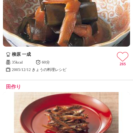
柳原 一成
35kcal
60分
265
2005/12/12 きょうの料理レシピ
田作り