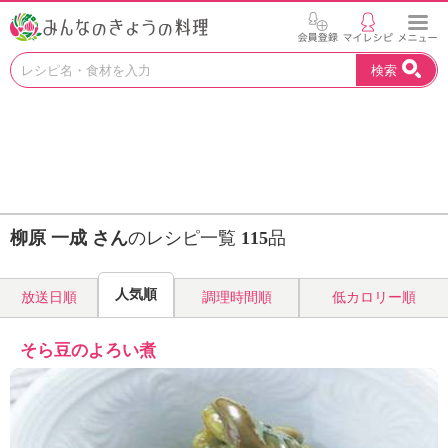
お
検索
い
し
い
レ
シ
ピ
を
見
柳原 一成 さん
のレシピ一覧
115
品
つ
け
よ
人気順
放送日順
調理時間順
低カロリー順
う
。
N
そら豆のよろい煮
H
K
エ
デ