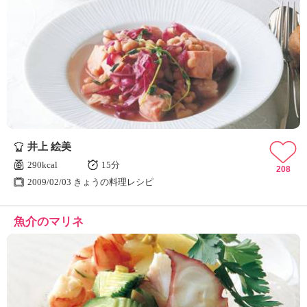
井上 絵美
290kcal
15分
208
2009/02/03 きょうの料理レシピ
魚介のマリネ