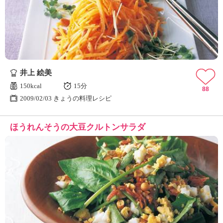
ュ
ケ
ー
シ
ョ
ナ
ル
井上 絵美
「
み
150kcal
15分
88
ん
2009/02/03 きょうの料理レシピ
な
の
ほうれんそうの大豆クルトンサラダ
き
ょ
う
の
料
理
」