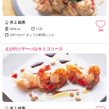
井上 絵美
460kcal
15分
398
2007/02/07 きょうの料理レシピ
えびのソテーバルサミコソース
井上 絵美