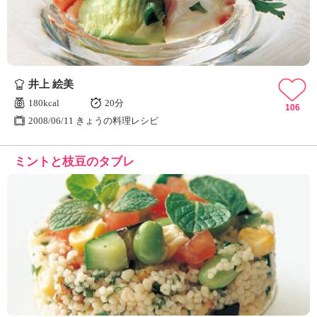
井上 絵美
180kcal
20分
106
2008/06/11 きょうの料理レシピ
ミントと枝豆のタブレ