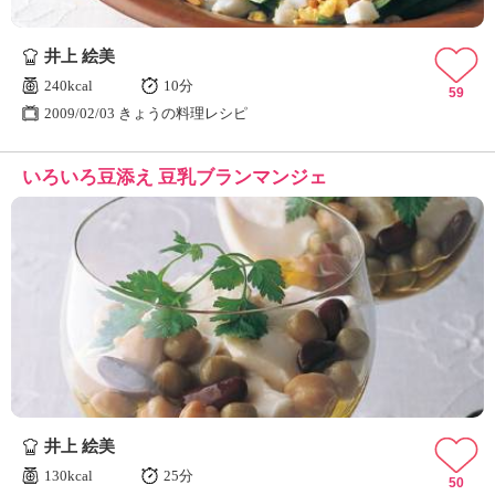
井上 絵美
240kcal
10分
59
2009/02/03 きょうの料理レシピ
いろいろ豆添え 豆乳ブランマンジェ
井上 絵美
130kcal
25分
50