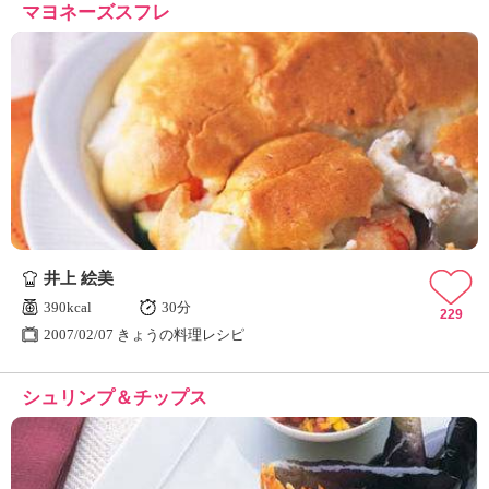
マヨネーズスフレ
井上 絵美
390kcal
30分
229
2007/02/07 きょうの料理レシピ
シュリンプ＆チップス