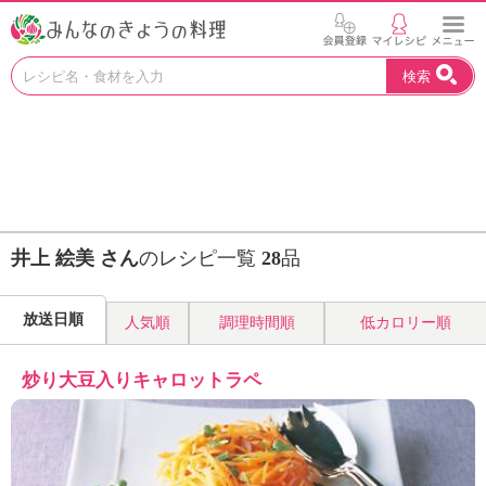
お
検索
い
し
い
レ
シ
ピ
を
見
井上 絵美 さん
のレシピ一覧
28
品
つ
け
よ
放送日順
人気順
調理時間順
低カロリー順
う
。
N
炒り大豆入りキャロットラペ
H
K
エ
デ