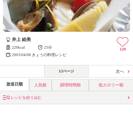
井上 絵美
220kcal
25分
129
2003/04/08 きょうの料理レシピ
1/2ページ
次へ
放送日順
人気順
調理時間順
低カロリー順
レシピを絞り込む