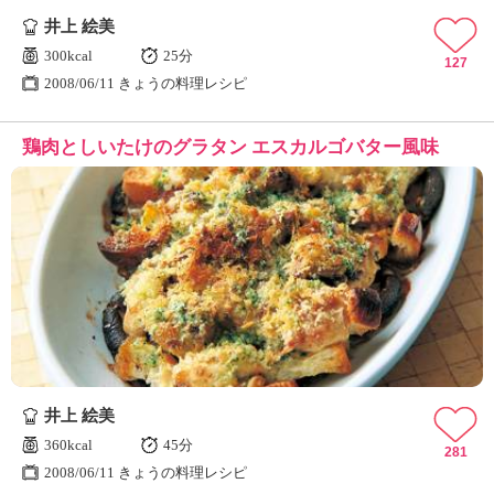
井上 絵美
300kcal
25分
127
2008/06/11 きょうの料理レシピ
鶏肉としいたけのグラタン エスカルゴバター風味
井上 絵美
360kcal
45分
281
2008/06/11 きょうの料理レシピ