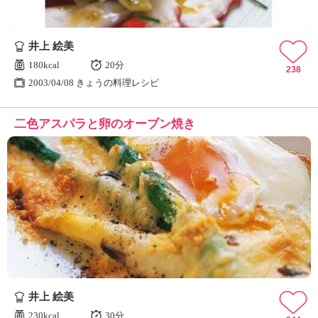
井上 絵美
180kcal
20分
238
2003/04/08 きょうの料理レシピ
二色アスパラと卵のオーブン焼き
井上 絵美
230kcal
30分