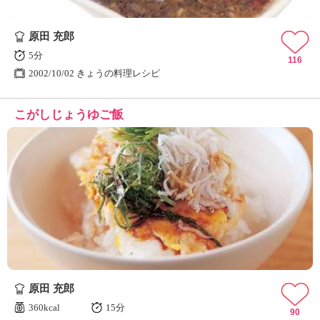
原田 充郎
5分
116
2002/10/02 きょうの料理レシピ
こがしじょうゆご飯
原田 充郎
360kcal
15分
90