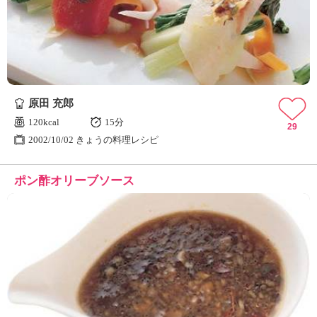
ュ
ケ
ー
シ
ョ
ナ
ル
原田 充郎
「
み
120kcal
15分
29
ん
2002/10/02 きょうの料理レシピ
な
の
ポン酢オリーブソース
き
ょ
う
の
料
理
」