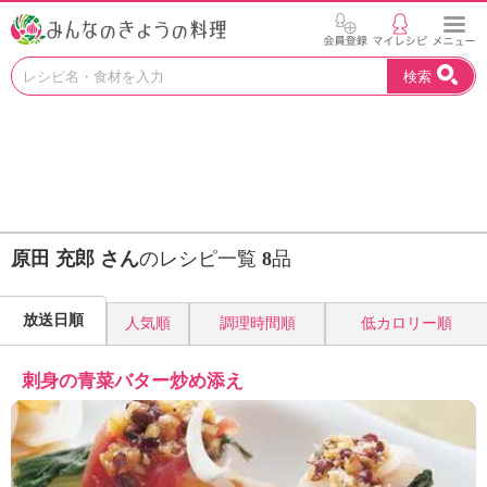
お
検索
い
し
い
レ
シ
ピ
を
見
原田 充郎 さん
のレシピ一覧
8
品
つ
け
よ
放送日順
人気順
調理時間順
低カロリー順
う
。
N
刺身の青菜バター炒め添え
H
K
エ
デ