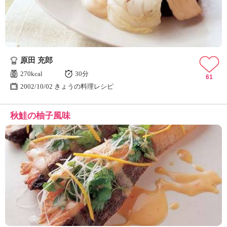
原田 充郎
270kcal
30分
61
2002/10/02 きょうの料理レシピ
秋鮭の柚子風味