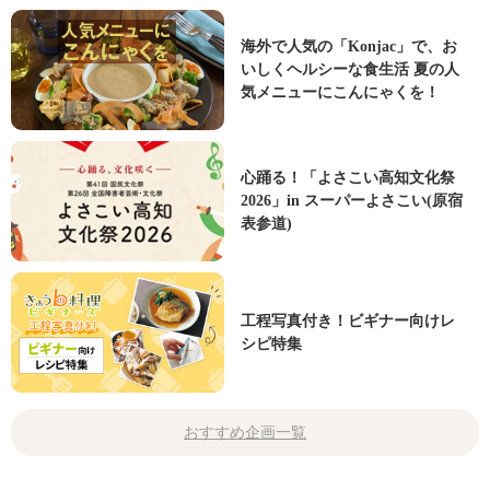
海外で人気の「Konjac」で、お
いしくヘルシーな食生活 夏の人
気メニューにこんにゃくを！
心踊る！「よさこい高知文化祭
2026」in スーパーよさこい(原宿
表参道)
工程写真付き！ビギナー向けレ
シピ特集
おすすめ企画一覧