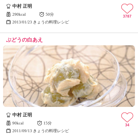
中村 正明
290kcal
50分
3787
2013/01/23 きょうの料理レシピ
ぶどうの白あえ
中村 正明
90kcal
15分
34
2011/09/13 きょうの料理レシピ