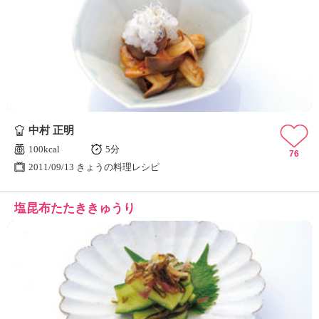
中村 正明
100kcal
5分
76
2011/09/13 きょうの料理レシピ
塩昆布たたききゅうり