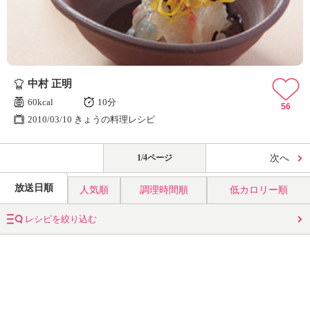
中村 正明
60kcal
10分
56
2010/03/10 きょうの料理レシピ
1/4ページ
次へ
放送日順
人気順
調理時間順
低カロリー順
レシピを絞り込む