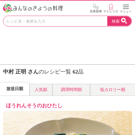
お
検索
い
し
い
レ
シ
ピ
を
見
中村 正明 さん
のレシピ一覧
62
品
つ
け
よ
放送日順
人気順
調理時間順
低カロリー順
う
。
N
ほうれんそうのおひたし
H
K
エ
デ