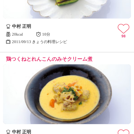
中村 正明
20kcal
10分
98
2011/09/13 きょうの料理レシピ
鶏つくねとれんこんのみそクリーム煮
中村 正明