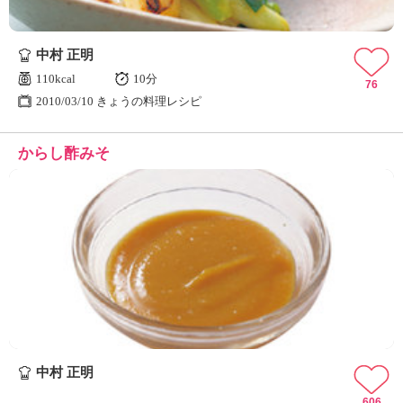
中村 正明
110kcal
10分
76
2010/03/10 きょうの料理レシピ
からし酢みそ
中村 正明
606