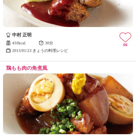
中村 正明
410kcal
30分
66
2013/01/23 きょうの料理レシピ
鶏もも肉の角煮風