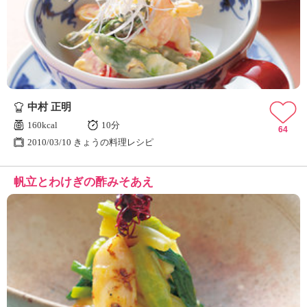
中村 正明
160kcal
10分
64
2010/03/10 きょうの料理レシピ
帆立とわけぎの酢みそあえ