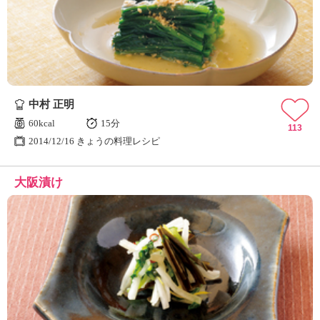
ュ
ケ
ー
シ
ョ
ナ
ル
中村 正明
「
み
60kcal
15分
113
ん
2014/12/16 きょうの料理レシピ
な
の
大阪漬け
き
ょ
う
の
料
理
」