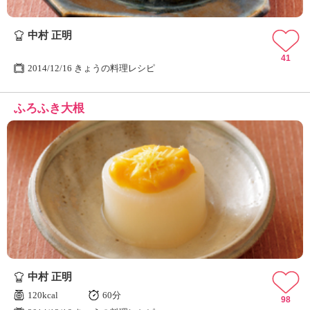
中村 正明
41
2014/12/16 きょうの料理レシピ
ふろふき大根
中村 正明
120kcal
60分
98