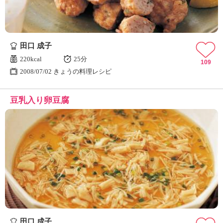
田口 成子
220kcal
25分
109
2008/07/02 きょうの料理レシピ
豆乳入り卵豆腐
田口 成子