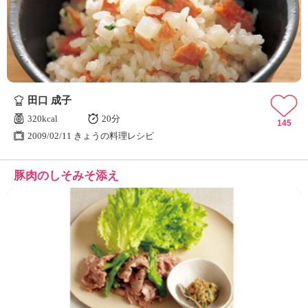
ュ
ケ
ー
シ
ョ
ナ
ル
田口 成子
「
み
320kcal
20分
145
ん
2009/02/11 きょうの料理レシピ
な
の
豚肉のしそみそ添え
き
ょ
う
の
料
理
」