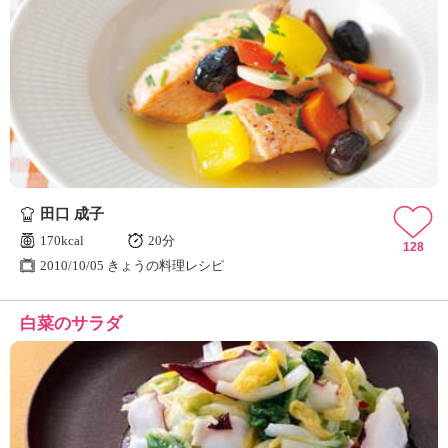
田口 成子
170kcal
20分
128
2010/10/05 きょうの料理レシピ
白菜のサラダ