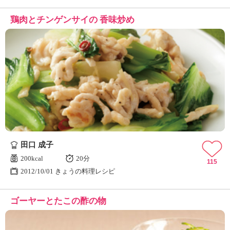
鶏肉とチンゲンサイの 香味炒め
田口 成子
200kcal
20分
115
2012/10/01 きょうの料理レシピ
ゴーヤーとたこの酢の物