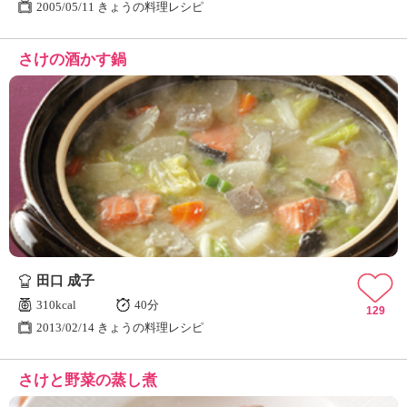
2005/05/11 きょうの料理レシピ
さけの酒かす鍋
田口 成子
310kcal
40分
129
2013/02/14 きょうの料理レシピ
さけと野菜の蒸し煮