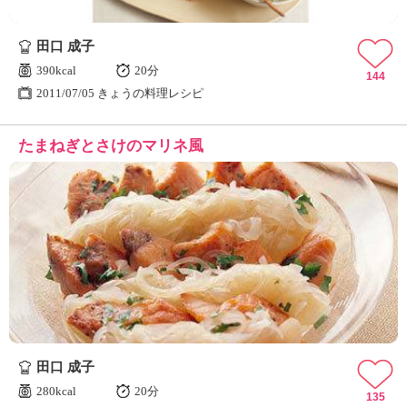
田口 成子
390kcal
20分
144
2011/07/05 きょうの料理レシピ
たまねぎとさけのマリネ風
田口 成子
280kcal
20分
135