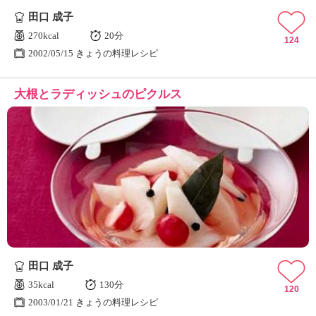
田口 成子
270kcal
20分
124
2002/05/15 きょうの料理レシピ
大根とラディッシュのピクルス
田口 成子
35kcal
130分
120
2003/01/21 きょうの料理レシピ