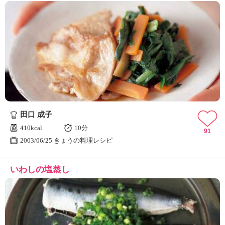
田口 成子
410kcal
10分
91
2003/06/25 きょうの料理レシピ
いわしの塩蒸し