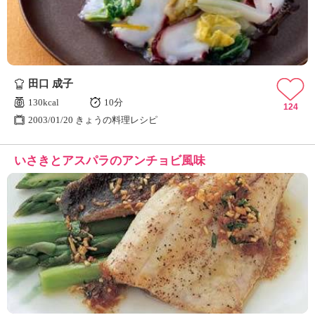
田口 成子
130kcal
10分
124
2003/01/20 きょうの料理レシピ
いさきとアスパラのアンチョビ風味