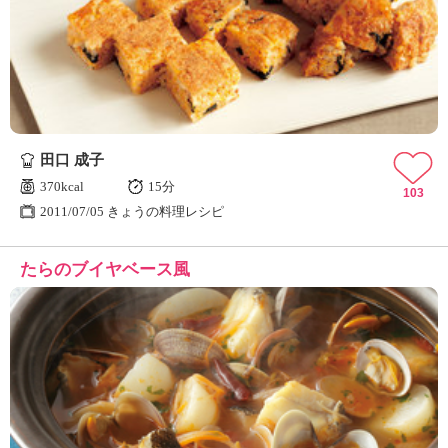
田口 成子
370kcal
15分
103
2011/07/05 きょうの料理レシピ
たらのブイヤベース風