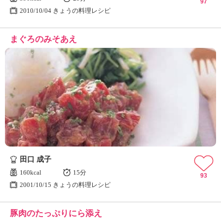
97
2010/10/04 きょうの料理レシピ
まぐろのみそあえ
田口 成子
160kcal
15分
93
2001/10/15 きょうの料理レシピ
豚肉のたっぷりにら添え