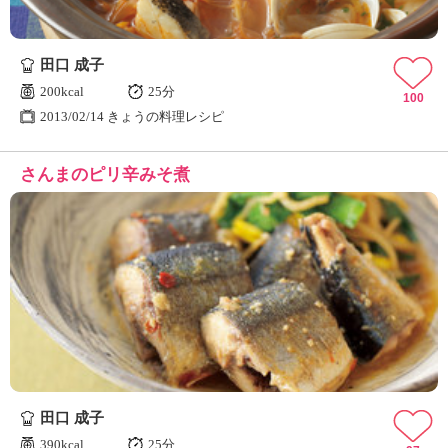
田口 成子
200kcal
25分
100
2013/02/14 きょうの料理レシピ
さんまのピリ辛みそ煮
田口 成子
390kcal
25分