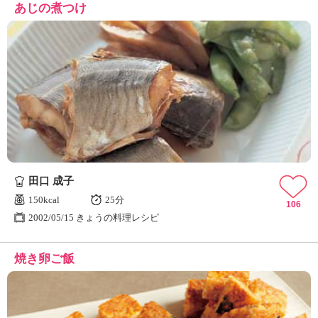
あじの煮つけ
田口 成子
150kcal
25分
106
2002/05/15 きょうの料理レシピ
焼き卵ご飯