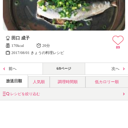
田口 成子
170kcal
20分
89
2017/08/01 きょうの料理レシピ
前へ
6/8ページ
次へ
放送日順
人気順
調理時間順
低カロリー順
レシピを絞り込む