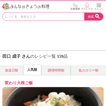
お
検索
い
し
い
レ
シ
ピ
を
見
田口 成子 さん
のレシピ一覧
159
品
つ
け
よ
人気順
放送日順
調理時間順
低カロリー順
う
。
N
変わり大根ご飯
H
K
エ
デ