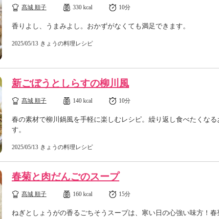
髙城 順子
330 kcal
10分
香りよし、うまみよし。おかずがなくても満足できます。
2025/05/13
きょうの料理レシピ
新ごぼうとしらすの柳川風
髙城 順子
140 kcal
10分
春の素材で柳川鍋風を手軽に楽しむレシピ。繰り返し食べたくなる
す。
2025/05/13
きょうの料理レシピ
春菊と肉だんごのスープ
髙城 順子
160 kcal
15分
ねぎとしょうがの香るごちそうスープは、寒い日の心強い味方！春