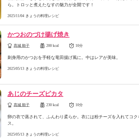
ら。トロッと煮えたなすの魅力が全開です！
2025/11/04
きょうの料理レシピ
かつおのづけ揚げ焼き
髙城 順子
200 kcal
10分
刺身用のかつおを手軽な竜田揚げ風に。中はレアが美味。
2025/05/13
きょうの料理レシピ
あじのチーズピカタ
髙城 順子
230 kcal
10分
卵の衣で蒸されて、ふんわり柔らか。衣には粉チーズを入れてコク
ス。
2025/05/13
きょうの料理レシピ