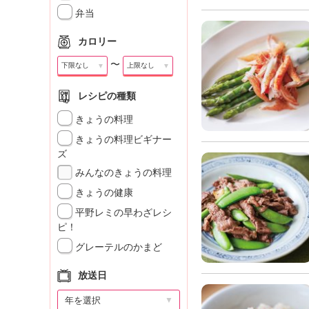
」
弁当
カロリー
〜
▼
▼
レシピの種類
きょうの料理
きょうの料理ビギナー
ズ
みんなのきょうの料理
きょうの健康
平野レミの早わざレシ
ピ！
グレーテルのかまど
放送日
▼