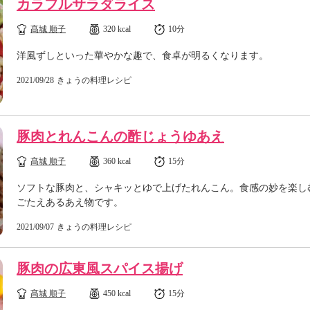
カラフルサラダライス
髙城 順子
320 kcal
10分
洋風ずしといった華やかな趣で、食卓が明るくなります。
2021/09/28
きょうの料理レシピ
豚肉とれんこんの酢じょうゆあえ
髙城 順子
360 kcal
15分
ソフトな豚肉と、シャキッとゆで上げたれんこん。食感の妙を楽し
ごたえあるあえ物です。
2021/09/07
きょうの料理レシピ
豚肉の広東風スパイス揚げ
髙城 順子
450 kcal
15分