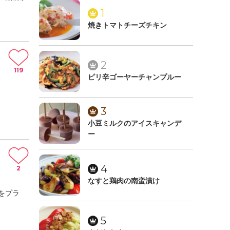
1
焼きトマトチーズチキン
2
119
ピリ辛ゴーヤーチャンプルー
3
小豆ミルクのアイスキャンデ
ー
4
2
なすと鶏肉の南蛮漬け
をプラ
5