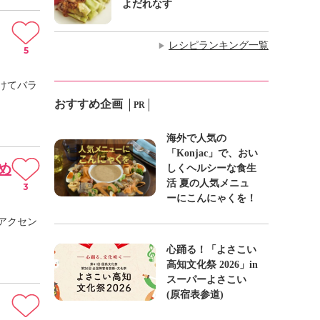
よだれなす
レシピランキング一覧
▶
5
けてバラ
おすすめ企画
PR
海外で人気の
「Konjac」で、おい
め
しくヘルシーな食生
活 夏の人気メニュ
3
ーにこんにゃくを！
アクセン
心踊る！「よさこい
高知文化祭 2026」in
スーパーよさこい
(原宿表参道)