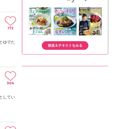
172
とゆでた
放送＆テキストをみる
304
としてい