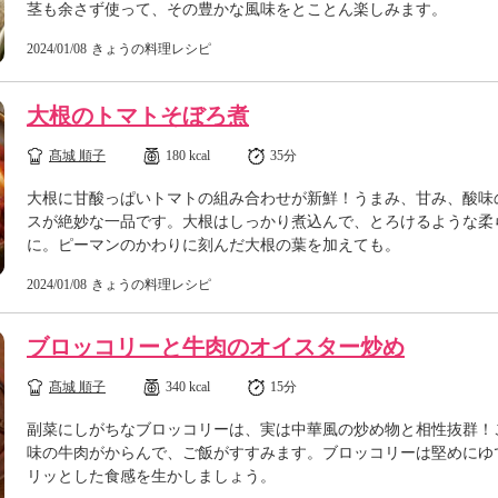
茎も余さず使って、その豊かな風味をとことん楽しみます。
2024/01/08
きょうの料理レシピ
大根のトマトそぼろ煮
髙城 順子
180 kcal
35分
大根に甘酸っぱいトマトの組み合わせが新鮮！うまみ、甘み、酸味
スが絶妙な一品です。大根はしっかり煮込んで、とろけるような柔
に。ピーマンのかわりに刻んだ大根の葉を加えても。
2024/01/08
きょうの料理レシピ
ブロッコリーと牛肉のオイスター炒め
髙城 順子
340 kcal
15分
副菜にしがちなブロッコリーは、実は中華風の炒め物と相性抜群！
味の牛肉がからんで、ご飯がすすみます。ブロッコリーは堅めにゆ
リッとした食感を生かしましょう。