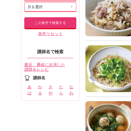
▼
この条件で検索する
条件リセット
講師名で検索
最近、番組に出演した
講師＆レシピ
講師名
あ
か
さ
た
な
は
ま
や
ら
わ