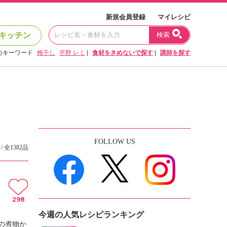
新規会員登録
マイレシピ
キッチン
検索
めキーワード
梅干し
平野 レミ
|
食材をきめないで探す
|
講師を探す
FOLLOW US
/ 全1382品
298
今週の人気レシピランキング
の煮物か