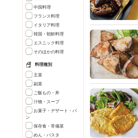
K
中国料理
エ
フランス料理
デ
ュ
イタリア料理
ケ
韓国・朝鮮料理
ー
シ
エスニック料理
ョ
そのほかの料理
ナ
ル
料理種別
「
み
主菜
ん
副菜
な
ご飯もの・丼
の
き
汁物・スープ
ょ
お菓子・デザート・パ
う
ン
の
保存食・常備菜
料
理
めん・パスタ