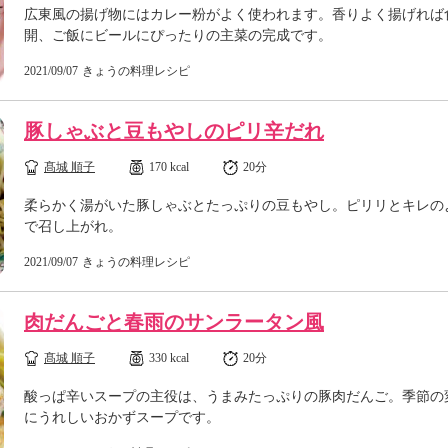
広東風の揚げ物にはカレー粉がよく使われます。香りよく揚げれば
開、ご飯にビールにぴったりの主菜の完成です。
2021/09/07
きょうの料理レシピ
豚しゃぶと豆もやしのピリ辛だれ
髙城 順子
170 kcal
20分
柔らかく湯がいた豚しゃぶとたっぷりの豆もやし。ピリリとキレの
で召し上がれ。
2021/09/07
きょうの料理レシピ
肉だんごと春雨のサンラータン風
髙城 順子
330 kcal
20分
酸っぱ辛いスープの主役は、うまみたっぷりの豚肉だんご。季節の
にうれしいおかずスープです。