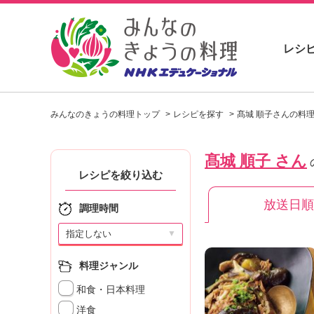
レシ
お
い
みんなのきょうの料理トップ
レシピを探す
髙城 順子さんの料
し
い
レ
髙城 順子 さん
シ
ピ
レシピを絞り込む
を
放送日順
見
調理時間
つ
け
▼
よ
う
料理ジャンル
。
和食・日本料理
N
H
洋食