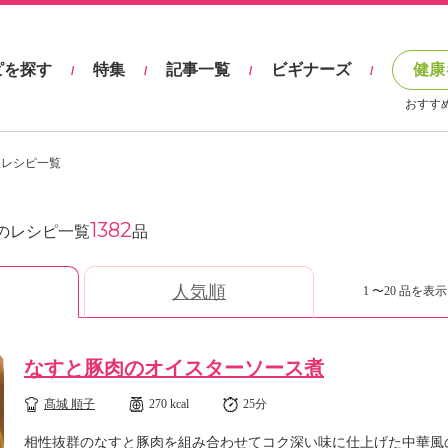
ピを探す
特集
記事一覧
ビギナーズ
健康
/
/
/
/
おすす
理レシピ一覧
1382
のレシピ一覧
品
人気順
1 〜20 品を表示 
なすと豚肉のオイスターソース煮
髙城 順子
270 kcal
25分
相性抜群のなすと豚肉を組み合わせてコク深い味に仕上げた中華風