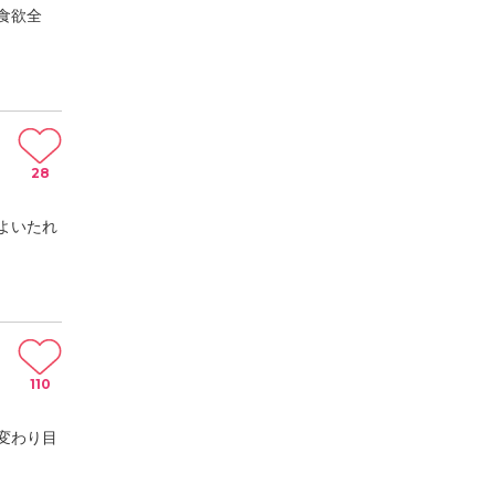
食欲全
28
よいたれ
110
変わり目