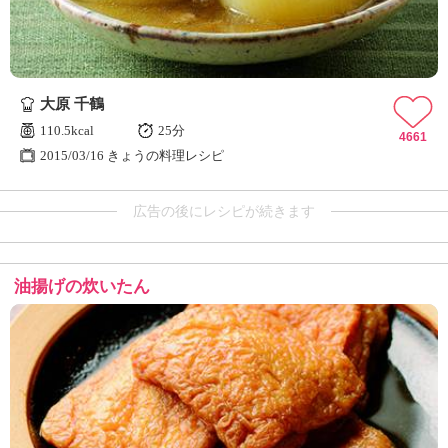
大原 千鶴
110.5kcal
25分
4661
2015/03/16 きょうの料理レシピ
広告の後にレシピが続きます
油揚げの炊いたん