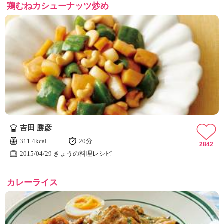
鶏むねカシューナッツ炒め
吉田 勝彦
311.4kcal
20分
2842
2015/04/29 きょうの料理レシピ
カレーライス