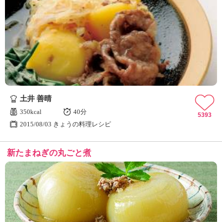
土井 善晴
350kcal
40分
5393
2015/08/03 きょうの料理レシピ
新たまねぎの丸ごと煮