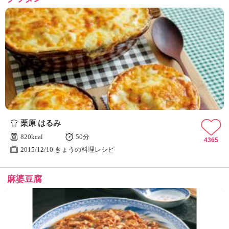
栗原 はるみ
820kcal
50分
4365
2015/12/10 きょうの料理レシピ
麻婆豆腐