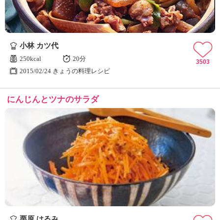
小林 カツ代
250kcal
20分
3503
2015/02/24 きょうの料理レシピ
にんじんとツナのサラダ
栗原 はるみ