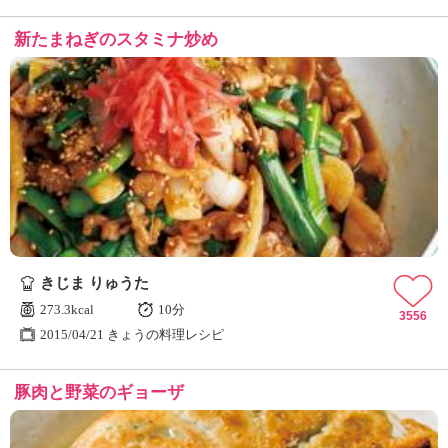
新たまねぎのスタミナ炒め
きじま りゅうた
273.3kcal
10分
3556
2015/04/21 きょうの料理レシピ
豚肉と野菜のギョーザ