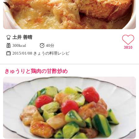
土井 善晴
300kcal
40分
3810
2015/01/08 きょうの料理レシピ
きゅうりと鶏肉の甘酢炒め