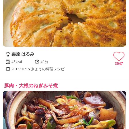
栗原 はるみ
45kcal
40分
3547
2015/01/15 きょうの料理レシピ
豚肉・大根のねぎみそ煮