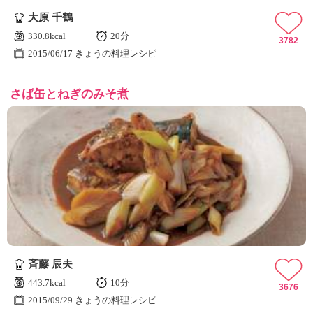
大原 千鶴
330.8kcal
20分
3782
2015/06/17 きょうの料理レシピ
さば缶とねぎのみそ煮
斉藤 辰夫
443.7kcal
10分
3676
2015/09/29 きょうの料理レシピ