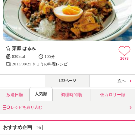
栗原 はるみ
830kcal
105分
2678
2015/08/25 きょうの料理レシピ
1/52ページ
次へ
人気順
放送日順
調理時間順
低カロリー順
レシピを絞り込む
おすすめ企画
PR