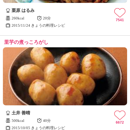
ュ
ケ
栗原 はるみ
ー
260kcal
20分
シ
7541
2015/11/24 きょうの料理レシピ
ョ
ナ
ル
里芋の煮っころがし
「
み
ん
な
の
き
ょ
う
の
料
理
」
土井 善晴
500kcal
40分
6672
2015/10/05 きょうの料理レシピ