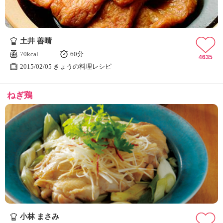
土井 善晴
70kcal
60分
4635
2015/02/05 きょうの料理レシピ
ねぎ鶏
小林 まさみ