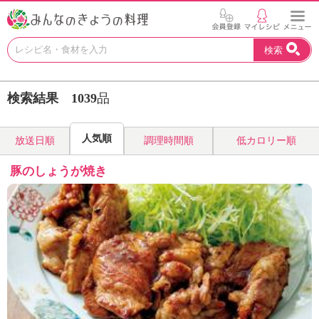
お
検索
い
し
い
検索結果
1039
品
レ
シ
ピ
人気順
放送日順
調理時間順
低カロリー順
を
見
豚のしょうが焼き
つ
け
よ
う
。
N
H
K
エ
デ