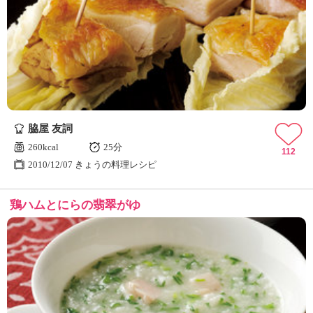
脇屋 友詞
260kcal
25分
112
2010/12/07 きょうの料理レシピ
鶏ハムとにらの翡翠がゆ