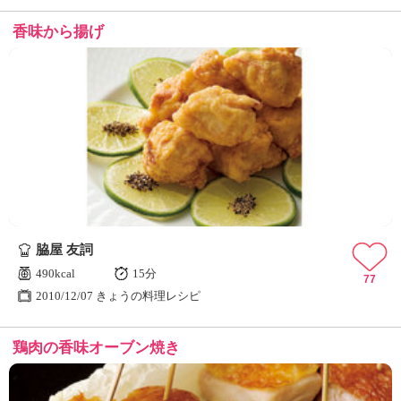
香味から揚げ
脇屋 友詞
490kcal
15分
77
2010/12/07 きょうの料理レシピ
鶏肉の香味オーブン焼き