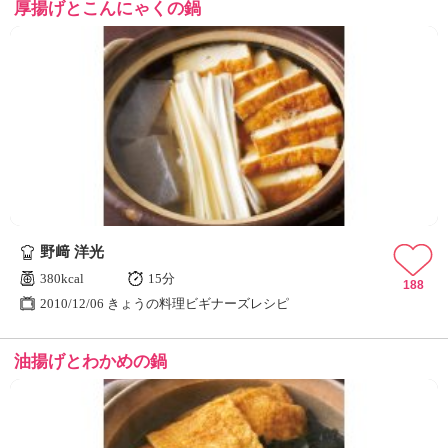
厚揚げとこんにゃくの鍋
野﨑 洋光
380kcal
15分
188
2010/12/06 きょうの料理ビギナーズレシピ
油揚げとわかめの鍋