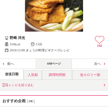
野﨑 洋光
310kcal
15分
192
2010/12/06 きょうの料理ビギナーズレシピ
前へ
4/68ページ
次へ
放送日順
人気順
調理時間順
低カロリー順
レシピを絞り込む
おすすめ企画
PR