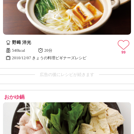
野﨑 洋光
540kcal
20分
99
2010/12/07 きょうの料理ビギナーズレシピ
広告の後にレシピが続きます
おかゆ鍋