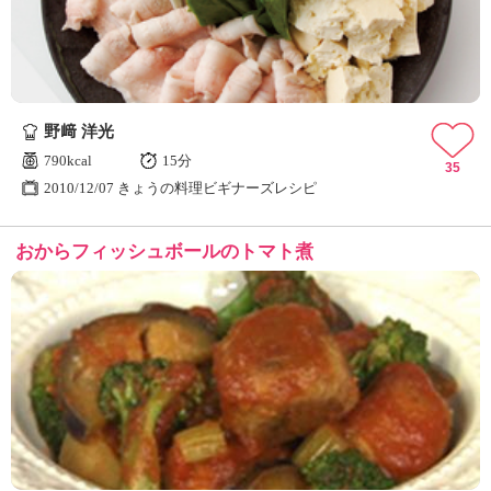
野﨑 洋光
790kcal
15分
35
2010/12/07 きょうの料理ビギナーズレシピ
おからフィッシュボールのトマト煮