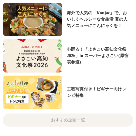
海外で人気の「Konjac」で、お
いしくヘルシーな食生活 夏の人
気メニューにこんにゃくを！
心踊る！「よさこい高知文化祭
2026」in スーパーよさこい(原宿
表参道)
工程写真付き！ビギナー向けレ
シピ特集
おすすめ企画一覧