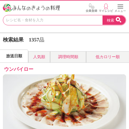
お
検索
い
し
い
検索結果
1357
品
レ
シ
ピ
放送日順
人気順
調理時間順
低カロリー順
を
見
ウンパイロー
つ
け
よ
う
。
N
H
K
エ
デ