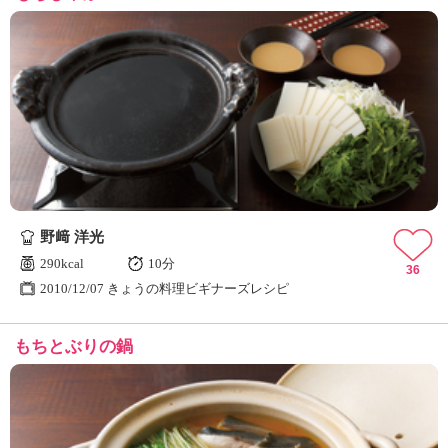
野﨑 洋光
290kcal
10分
36
2010/12/07 きょうの料理ビギナーズレシピ
もちとぶりの鍋