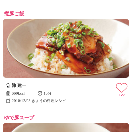
煮豚ご飯
陳 建一
660kcal
15分
127
2010/12/08 きょうの料理レシピ
ゆで豚スープ