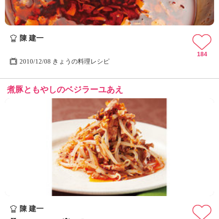
陳 建一
184
2010/12/08 きょうの料理レシピ
煮豚ともやしのベジラーユあえ
陳 建一