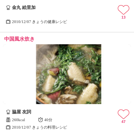
金丸 絵里加
13
2010/12/07 きょうの健康レシピ
中国風水炊き
脇屋 友詞
260kcal
40分
47
2010/12/07 きょうの料理レシピ