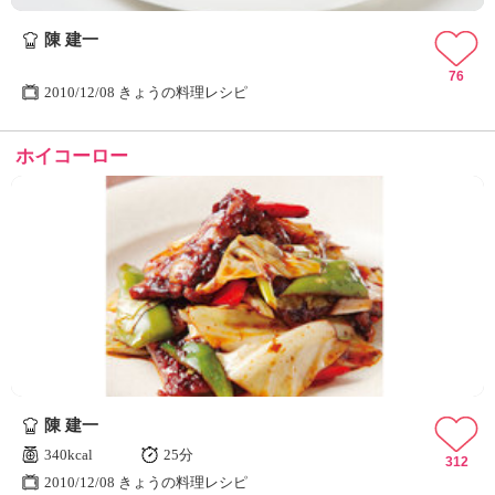
ュ
ケ
陳 建一
ー
シ
76
2010/12/08 きょうの料理レシピ
ョ
ナ
ル
ホイコーロー
「
み
ん
な
の
き
ょ
う
の
料
理
」
陳 建一
340kcal
25分
312
2010/12/08 きょうの料理レシピ