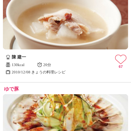
陳 建一
130kcal
20分
67
2010/12/08 きょうの料理レシピ
ゆで豚