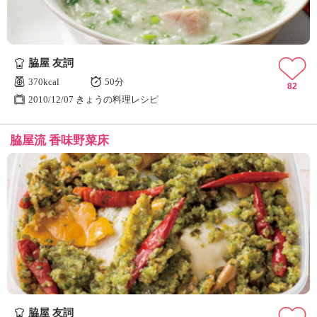
脇屋 友詞
370kcal
50分
82
2010/12/07 きょうの料理レシピ
脇屋流 香味野菜床
脇屋 友詞