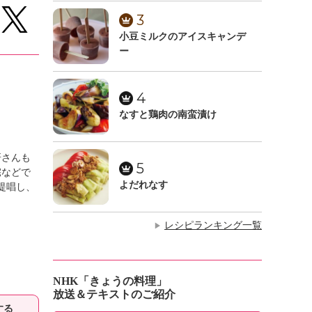
3
小豆ミルクのアイスキャンデ
ー
4
なすと鶏肉の南蛮漬け
研さんも
5
宅などで
よだれなす
提唱し、
レシピランキング一覧
▶
NHK「きょうの料理」
放送＆テキストのご紹介
する