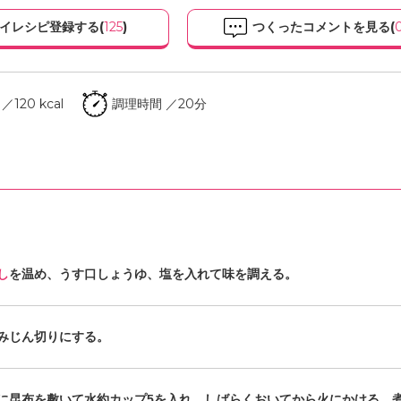
イレシピ登録する(
125
)
つくったコメントを見る(
120 kcal
調理時間 ／20分
し
を温め、うす口しょうゆ、塩を入れて味を調える。
みじん切りにする。
に昆布を敷いて水約カップ5を入れ、しばらくおいてから火にかける。