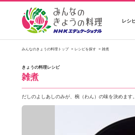
レシ
お
い
みんなのきょうの料理トップ
レシピを探す
雑煮
し
い
レ
きょうの料理レシピ
シ
雑煮
ピ
を
見
つ
だしのよしあしのみが、椀（わん）の味を決めます
け
よ
う
。
N
H