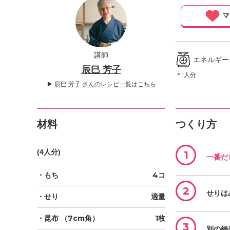
」
マ
講師
エネルギー ／
辰巳 芳子
＊1人分
▶
辰巳 芳子 さんのレシピ一覧はこちら
材料
つくり方
(4人分)
1
一番だ
・もち
4コ
2
せりは
・せり
適量
・昆布
（7cm角）
1枚
3
別の鍋