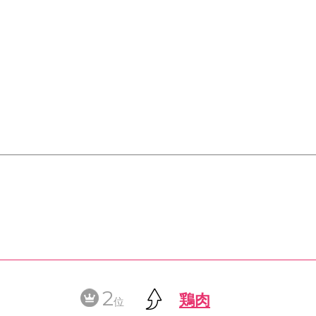
2
鶏肉
位