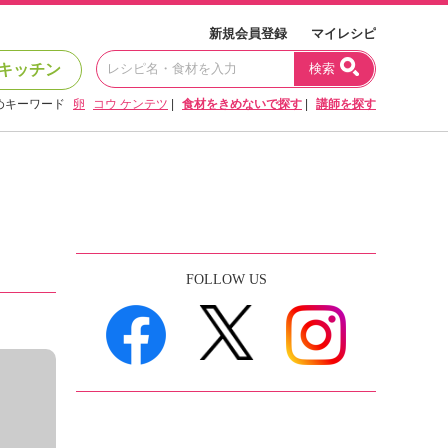
新規会員登録
マイレシピ
キッチン
検索
めキーワード
卵
コウ ケンテツ
|
食材をきめないで探す
|
講師を探す
FOLLOW US