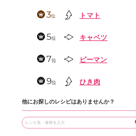
3
トマト
位
5
キャベツ
位
7
ピーマン
位
9
ひき肉
位
他にお探しのレシピはありませんか？