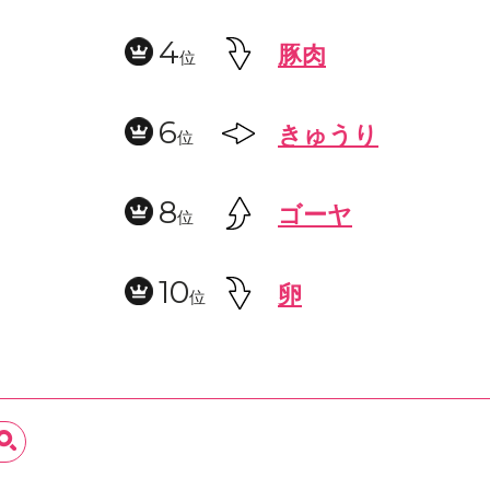
4
豚肉
位
6
きゅうり
位
8
ゴーヤ
位
10
卵
位