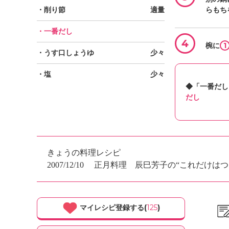
・削り節
適量
らもち
・一番だし
4
1
椀に
・うす口しょうゆ
少々
・塩
少々
◆「一番だし
だし
きょうの料理レシピ
2007/12/10
正月料理 辰巳芳子の“これだけはつ
マイレシピ登録する(
125
)