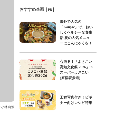
おすすめ企画
PR
海外で人気の
「Konjac」で、おい
しくヘルシーな食生
活 夏の人気メニュ
ーにこんにゃくを！
心踊る！「よさこい
高知文化祭 2026」in
スーパーよさこい
(原宿表参道)
工程写真付き！ビギ
ナー向けレシピ特集
: 小林 庸浩