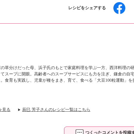
レシピをシェアする
究家の草分けだった母、浜子氏のもとで家庭料理を学ぶ一方、西洋料理の
じてスープに開眼。高齢者へのスープサービスにも力を注ぎ、鎌倉の自
。食育も実践し、児童が種をまき、育て、食べる「大豆100粒運動」を
を見る
辰巳 芳子さんのレシピ一覧はこちら
▶
つくったコメントを投稿