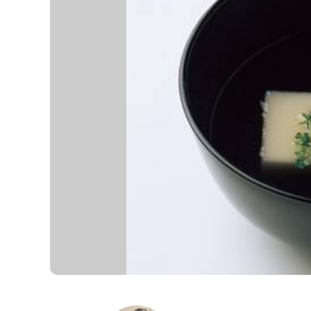
K
エ
デ
ュ
ケ
ー
シ
ョ
ナ
ル
「
み
ん
な
の
き
ょ
う
の
料
理