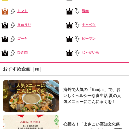
トマト
鶏肉
3
4
きゅうり
キャベツ
5
6
ゴーヤ
ピーマン
7
8
ひき肉
じゃがいも
9
10
おすすめ企画
PR
海外で人気の「Konjac」で、お
いしくヘルシーな食生活 夏の人
気メニューにこんにゃくを！
心踊る！「よさこい高知文化祭