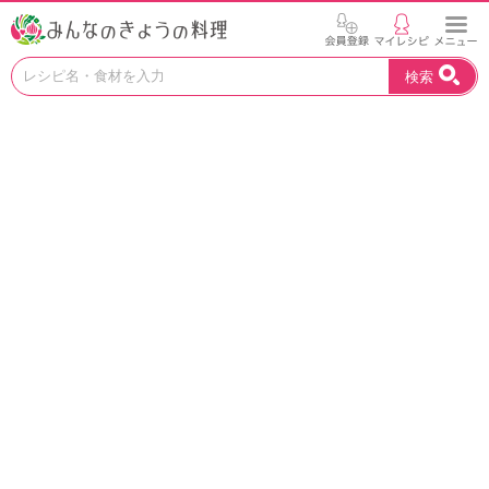
お
検索
い
し
い
レ
シ
ピ
を
見
つ
け
よ
う
。
N
H
K
エ
デ