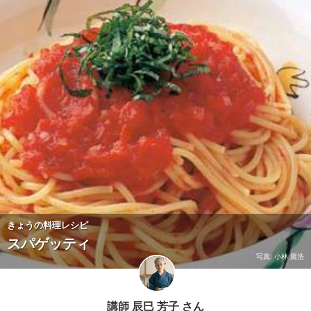
きょうの料理レシピ
スパゲッティ
写真: 小林 庸浩
講師
辰巳 芳子 さん