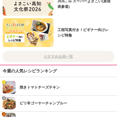
2026」in スーパーよさこい(原宿
表参道)
工程写真付き！ビギナー向けレ
シピ特集
おすすめ企画一覧
今週の人気レシピランキング
1
焼きトマトチーズチキン
2
ピリ辛ゴーヤーチャンプルー
3