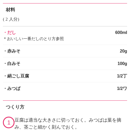
材料
( 2 人分)
・だし
600ml
＊おいしい一番だしのとり方参照
・赤みそ
20g
・白みそ
100g
・絹ごし豆腐
1/2丁
・みつば
1/2ワ
つくり方
豆腐は適当な大きさに切っておく。みつばは葉を摘
1
み、茎ごと細かく刻んでおく。