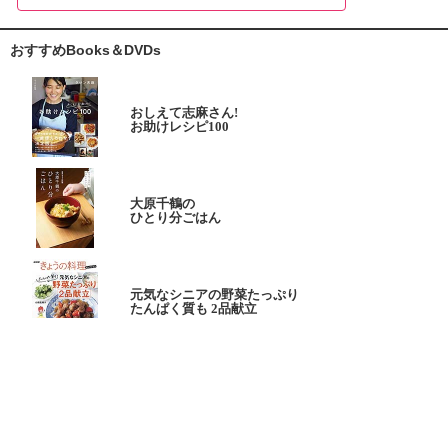
おすすめBooks＆DVDs
おしえて志麻さん!
お助けレシピ100
大原千鶴の
ひとり分ごはん
元気なシニアの野菜たっぷり
たんぱく質も 2品献立
これならできる!
ハツ江おばあちゃんの人気お弁当