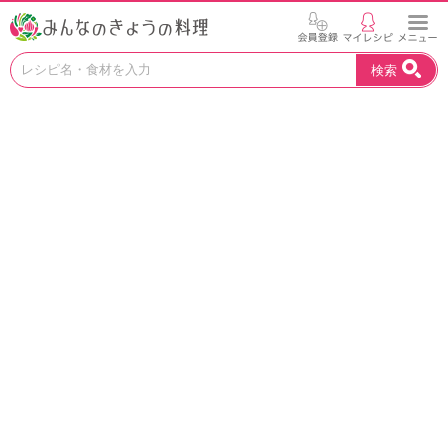
お
検索
い
し
い
レ
シ
ピ
を
見
つ
け
よ
う
。
N
H
K
エ
デ