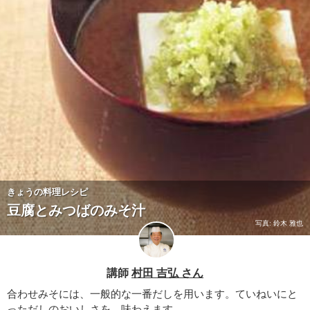
きょうの料理レシピ
豆腐とみつばのみそ汁
写真: 鈴木 雅也
講師
村田 吉弘 さん
合わせみそには、一般的な一番だしを用います。ていねいにと
っただしのおいしさを、味わえます。