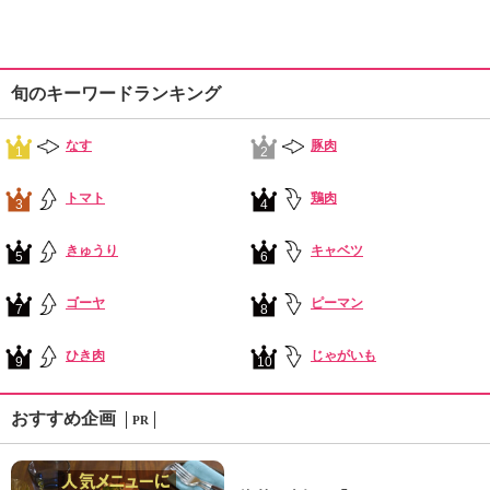
旬のキーワードランキング
なす
豚肉
1
2
トマト
鶏肉
3
4
きゅうり
キャベツ
5
6
ゴーヤ
ピーマン
7
8
ひき肉
じゃがいも
9
10
おすすめ企画
PR