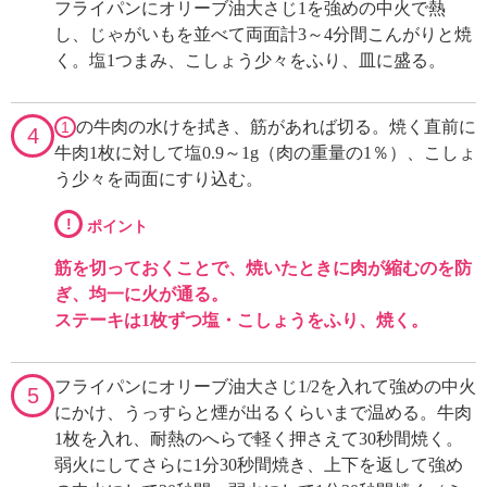
フライパンにオリーブ油大さじ1を強めの中火で熱
し、じゃがいもを並べて両面計3～4分間こんがりと焼
く。塩1つまみ、こしょう少々をふり、皿に盛る。
の牛肉の水けを拭き、筋があれば切る。焼く直前に
1
4
牛肉1枚に対して塩0.9～1g（肉の重量の1％）、こしょ
う少々を両面にすり込む。
!
ポイント
筋を切っておくことで、焼いたときに肉が縮むのを防
ぎ、均一に火が通る。
ステーキは1枚ずつ塩・こしょうをふり、焼く。
フライパンにオリーブ油大さじ1/2を入れて強めの中火
5
にかけ、うっすらと煙が出るくらいまで温める。牛肉
1枚を入れ、耐熱のへらで軽く押さえて30秒間焼く。
弱火にしてさらに1分30秒間焼き、上下を返して強め