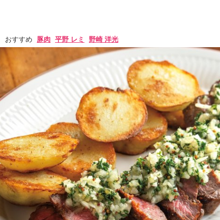
おすすめ
豚肉
平野 レミ
野崎 洋光