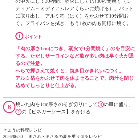
の中火にして30秒間、弱火にして1分30秒間焼く（ミ
ディアム～ミディアムレアくらいに焼ける）。バット
に取り出し、アルミ箔（はく）をかぶせて10分間お
く。フライパンを拭き、もう1枚の肉も同様に焼く。
!
ポイント
「肉の厚さ1cmにつき、弱火で1分間焼く」のを目安に
する。ただしサーロインなど脂が多い肉は早く火が通
るので注意。
へらで押さえて焼くと、焼き目がきれいにつく。
アルミ箔をかぶせて肉を休ませることで、肉汁を閉じ
込めてしっとりと仕上がる。
焼いた肉を1cm厚さのそぎ切りにして
の皿に盛り、
3
6
の【ビネガーソース】をかける
2
きょうの料理レシピ
2026/06/30
まさみ・まさるの夏を乗り切るレシピ