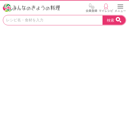
お
検索
い
し
い
レ
シ
ピ
を
見
つ
け
よ
う
。
N
H
K
エ
デ