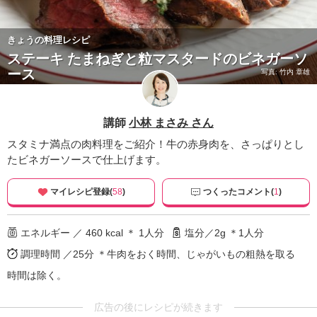
きょうの料理レシピ
ステーキ たまねぎと粒マスタードのビネガーソ
ース
写真: 竹内 章雄
講師
小林 まさみ さん
スタミナ満点の肉料理をご紹介！牛の赤身肉を、さっぱりとし
たビネガーソースで仕上げます。
マイレシピ登録(
58
)
つくったコメント(
1
)
エネルギー ／ 460 kcal ＊ 1人分
塩分／2g ＊1人分
調理時間 ／25分
＊牛肉をおく時間、じゃがいもの粗熱を取る
時間は除く。
広告の後にレシピが続きます