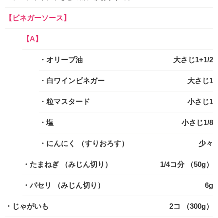
【ビネガーソース】
【A】
・オリーブ油
大さじ1+1/2
・白ワインビネガー
大さじ1
・粒マスタード
小さじ1
・塩
小さじ1/8
・にんにく
（すりおろす）
少々
・たまねぎ
（みじん切り）
1/4コ分 （50g）
・パセリ
（みじん切り）
6g
・じゃがいも
2コ （300g）