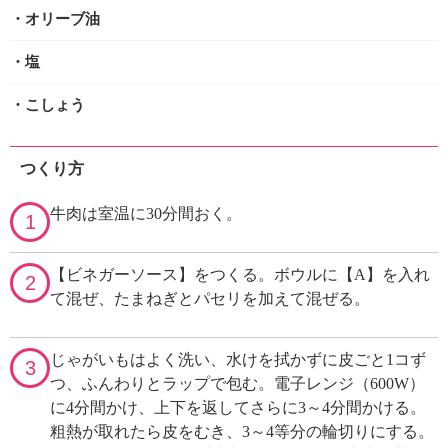
・オリーブ油
・塩
・こしょう
つくり方
牛肉は室温に30分間おく。
1
【ビネガーソース】をつくる。ボウルに【A】を入れ
2
て混ぜ、たまねぎとパセリを加えて混ぜる。
じゃがいもはよく洗い、水けを拭かずに皮ごと1コず
3
つ、ふんわりとラップで包む。電子レンジ（600W）
に4分間かけ、上下を返してさらに3～4分間かける。
粗熱が取れたら皮をむき、3～4等分の輪切りにする。