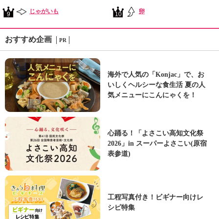
じゃがいも
卵
9
10
おすすめ企画
PR
海外で人気の「Konjac」で、お
いしくヘルシーな食生活 夏の人
気メニューにこんにゃくを！
心踊る！「よさこい高知文化祭
2026」in スーパーよさこい(原宿
表参道)
工程写真付き！ビギナー向けレ
シピ特集