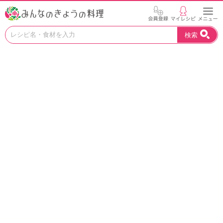
お
検索
い
し
い
レ
シ
ピ
を
見
つ
け
よ
う
。
N
H
K
エ
デ