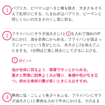
パプリカ、ピーマンはヘタと種を除き、大きさをそろ
1
えて乱切りにする。たまねぎはパプリカ、ピーマンと
同じくらいの大きさのくし形に切る。
フライパンにサラダ油大さじ1と
を入れて強めの中
1
2
火にかけ、油を全体にからめる。フライパンが温まっ
てジューッという音がしたら、水大さじ2を加えてふ
たをする。1分間ほど蒸し焼きにしてざるに上げる。
!
ポイント
油が全体に回るよう、菜箸でサッとからめる。
蒸すと野菜に効率よく火が通り、食感や色が引き立
つ。炒める食材の量が多いときにもおすすめ。
豚肉に塩・こしょう各少々をふる。フライパンにサラ
3
ダ油大さじ1と豚肉を入れて中火にかける。そのまま