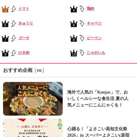
トマト
鶏肉
3
4
きゅうり
キャベツ
5
6
ゴーヤ
ピーマン
7
8
ひき肉
じゃがいも
9
10
おすすめ企画
PR
海外で人気の「Konjac」で、お
いしくヘルシーな食生活 夏の人
気メニューにこんにゃくを！
心踊る！「よさこい高知文化祭
2026」in スーパーよさこい(原宿