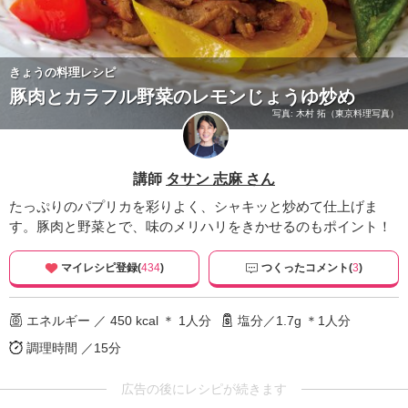
きょうの料理レシピ
豚肉とカラフル野菜のレモンじょうゆ炒め
写真: 木村 拓（東京料理写真）
講師
タサン 志麻 さん
たっぷりのパプリカを彩りよく、シャキッと炒めて仕上げま
す。豚肉と野菜とで、味のメリハリをきかせるのもポイント！
マイレシピ登録(
434
)
つくったコメント(
3
)
エネルギー ／ 450 kcal ＊ 1人分
塩分／1.7g ＊1人分
調理時間 ／15分
広告の後にレシピが続きます