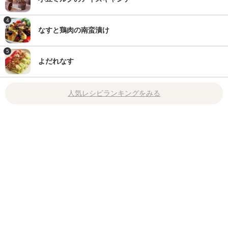
4
なすと鶏肉の南蛮漬け
5
よだれなす
人気レシピランキングをみる