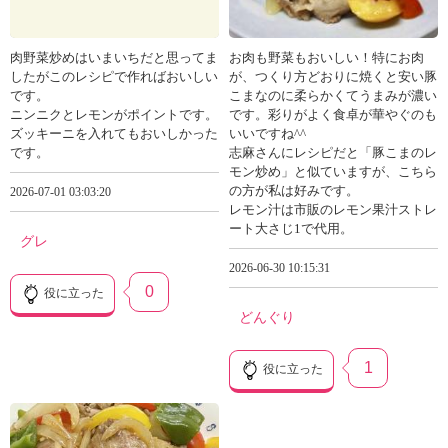
肉野菜炒めはいまいちだと思ってま
お肉も野菜もおいしい！特にお肉
したがこのレシピで作ればおいしい
が、つくり方どおりに焼くと安い豚
です。
こまなのに柔らかくてうまみが濃い
ニンニクとレモンがポイントです。
です。彩りがよく食卓が華やぐのも
ズッキーニを入れてもおいしかった
いいですね^^
です。
志麻さんにレシピだと「豚こまのレ
モン炒め」と似ていますが、こちら
の方が私は好みです。
2026-07-01 03:03:20
レモン汁は市販のレモン果汁ストレ
ート大さじ1で代用。
グレ
2026-06-30 10:15:31
0
役に立った
どんぐり
1
役に立った