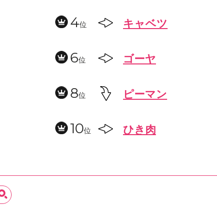
4
キャベツ
位
6
ゴーヤ
位
8
ピーマン
位
10
ひき肉
位