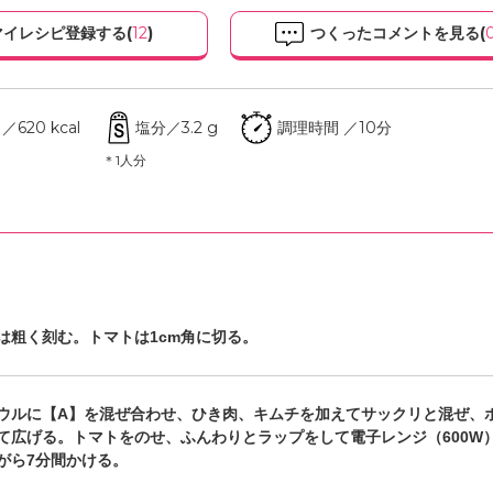
イレシピ登録する(
12
)
つくったコメントを見る(
620 kcal
塩分／3.2 g
調理時間 ／10分
＊1人分
は粗く刻む。トマトは1cm角に切る。
ウルに【A】を混ぜ合わせ、ひき肉、キムチを加えてサックリと混ぜ、
て広げる。トマトをのせ、ふんわりとラップをして電子レンジ（600W
がら7分間かける。