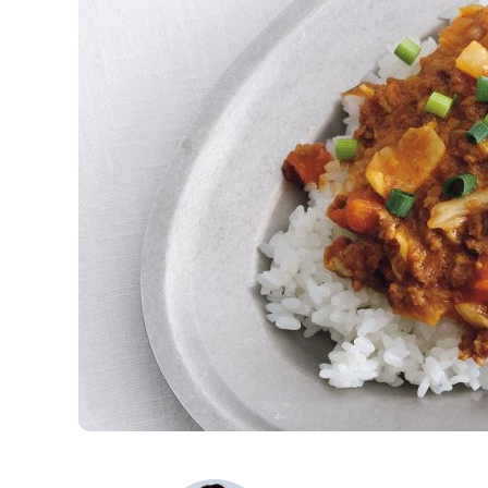
K
エ
デ
ュ
ケ
ー
シ
ョ
ナ
ル
「
み
ん
な
の
き
ょ
う
の
料
理