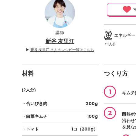
」
マ
講師
エネルギー ／
新谷 友里江
＊1人分
▶
新谷 友里江 さんのレシピ一覧はこちら
材料
つくり方
(2人分)
1
キムチ
・合いびき肉
200g
2
耐熱ボ
・白菜キムチ
100g
沿わせ
を見な
・トマト
1コ（200g）