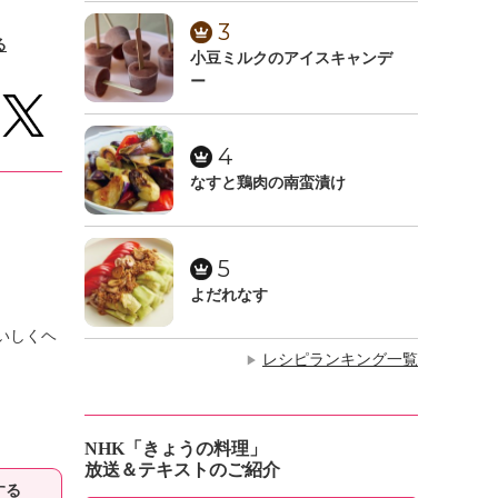
3
る
小豆ミルクのアイスキャンデ
ー
4
なすと鶏肉の南蛮漬け
5
よだれなす
いしくヘ
レシピランキング一覧
▶
NHK「きょうの料理」
放送＆テキストのご紹介
する