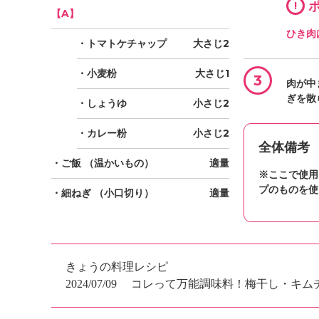
!
ポ
【A】
ひき肉
・トマトケチャップ
大さじ2
・小麦粉
大さじ1
3
肉が中
ぎを散
・しょうゆ
小さじ2
・カレー粉
小さじ2
全体備考
・ご飯
（温かいもの）
適量
※ここで使用
プのものを使
・細ねぎ
（小口切り）
適量
きょうの料理レシピ
2024/07/09
コレって万能調味料！梅干し・キム