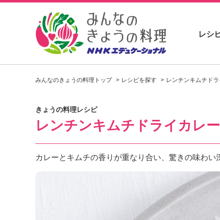
レシ
お
い
みんなのきょうの料理トップ
レシピを探す
レンチンキムチドラ
し
い
レ
きょうの料理レシピ
シ
レンチンキムチドライカレー
ピ
を
見
つ
カレーとキムチの香りが重なり合い、驚きの味わい
け
よ
う
。
N
H