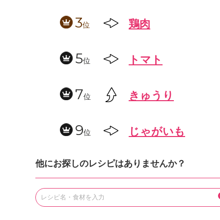
3
鶏肉
位
5
トマト
位
7
きゅうり
位
9
じゃがいも
位
他にお探しのレシピはありませんか？