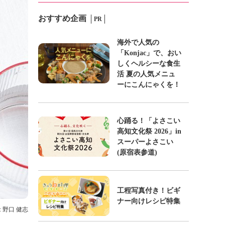
おすすめ企画
PR
海外で人気の
「Konjac」で、おい
しくヘルシーな食生
活 夏の人気メニュ
ーにこんにゃくを！
心踊る！「よさこい
高知文化祭 2026」in
スーパーよさこい
(原宿表参道)
工程写真付き！ビギ
ナー向けレシピ特集
: 野口 健志