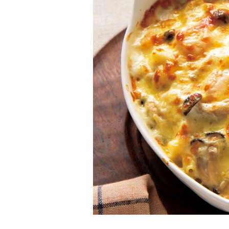
K
エ
デ
ュ
ケ
ー
シ
ョ
ナ
ル
「
み
ん
な
の
き
ょ
う
の
料
理