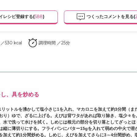
イレシピ登録する(
588
)
つくったコメントを見る(
530 kcal
調理時間 ／25分
をし、具を炒める
1リットルを沸かして塩小さじ1を入れ、マカロニを加えて約3分間（ま
おり）ゆで、ざるに上げる。えびは背ワタがあれば取り除き、塩少々を
、水で洗って水けを拭く。しめじは根元の部分を切り落としてざっとほ
は縦に薄切りにする。フライパンにバター15gを入れて弱めの中火で溶
を加えて約1分間炒める。しめじ、えびを加えてさらに3～4分間炒め、