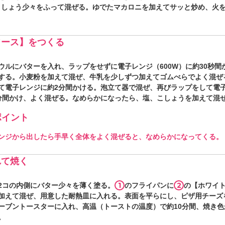
、こしょう少々をふって混ぜる。ゆでたマカロニを加えてサッと炒め、火
ソース】をつくる
ウルにバターを入れ、ラップをせずに電子レンジ（600W）に約30秒間
する。小麦粉を加えて混ぜ、牛乳を少しずつ加えてゴムべらでよく混ぜ
て電子レンジに約2分間かける。泡立て器で混ぜ、再びラップをして電
分間かけ、よく混ぜる。なめらかになったら、塩、こしょうを加えて混
イント
ンジから出したら手早く全体をよく混ぜると、なめらかになってくる。
れて焼く
1
2
2コの内側にバター少々を薄く塗る。
のフライパンに
の【ホワイ
加えて混ぜ、用意した耐熱皿に入れる。表面を平らにし、ピザ用チーズ
ーブントースターに入れ、高温（トーストの温度）で約10分間、焼き色
。