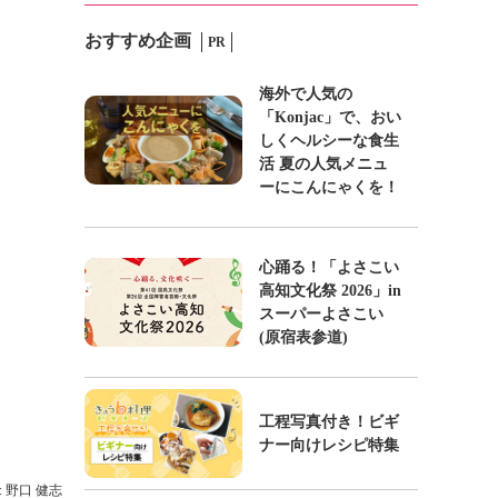
おすすめ企画
PR
海外で人気の
「Konjac」で、おい
しくヘルシーな食生
活 夏の人気メニュ
ーにこんにゃくを！
心踊る！「よさこい
高知文化祭 2026」in
スーパーよさこい
(原宿表参道)
工程写真付き！ビギ
ナー向けレシピ特集
: 野口 健志