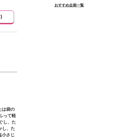
おすすめ企画一覧
2
)
たは袋の
ふって軽
ぐし、た
かし、た
塩小さじ