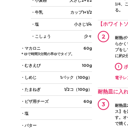
・小麦粉
大さじ2+1/2
1/4
る。
・牛乳
カップ1+1/2
【ホワイト
・塩
小さじ1/4
2
・こしょう
少々
耐熱ボ
らかく
・マカロニ
60g
プをし
＊ゆで時間3分間の早ゆでタイプ。
に約2
・むきえび
100g
!
ポ
・しめじ
1パック（100g）
電子レ
・たまねぎ
1/2コ（100g）
耐熱皿に入
・ピザ用チーズ
60g
3
耐熱皿
ス】を
・塩
す。オ
で焼く
・バター