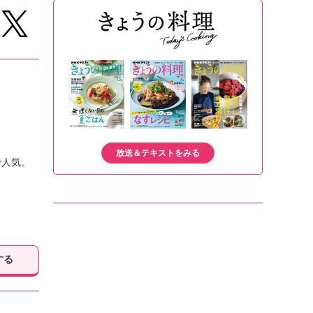
放送＆テキストをみる
で人気。
する