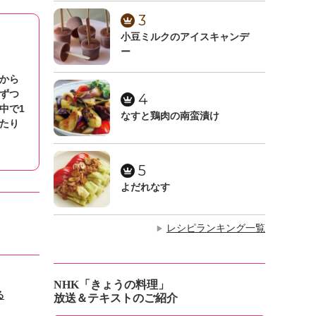
3
小豆ミルクのアイスキャンデ
ー
から
ずつ
4
中で1
なすと鶏肉の南蛮漬け
たり
5
よだれなす
レシピランキング一覧
▶
NHK「きょうの料理」
る
放送＆テキストのご紹介