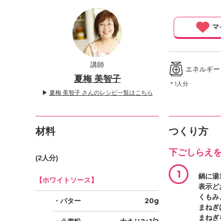
」
マ
講師
エネルギー ／
夏梅 美智子
＊1人分
▶
夏梅 美智子 さんのレシピ一覧はこちら
材料
つくり方
下ごしらえ
(2人分)
1
鍋に湯
【ホワイトソース】
表示ど
くもみ
・バター
20g
まねぎ
まねぎ