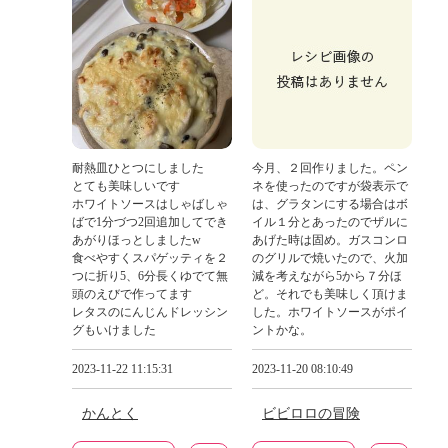
耐熱皿ひとつにしました
今月、２回作りました。ペン
とても美味しいです
ネを使ったのですが袋表示で
ホワイトソースはしゃばしゃ
は、グラタンにする場合はボ
ばで1分づつ2回追加してでき
イル１分とあったのでザルに
あがりほっとしましたw
あげた時は固め。ガスコンロ
食べやすくスパゲッティを２
のグリルで焼いたので、火加
つに折り5、6分長くゆでて無
減を考えながら5から７分ほ
頭のえびで作ってます
ど。それでも美味しく頂けま
レタスのにんじんドレッシン
した。ホワイトソースがポイ
グもいけました
ントかな。
2023-11-22 11:15:31
2023-11-20 08:10:49
かんとく
ビビロロの冒険