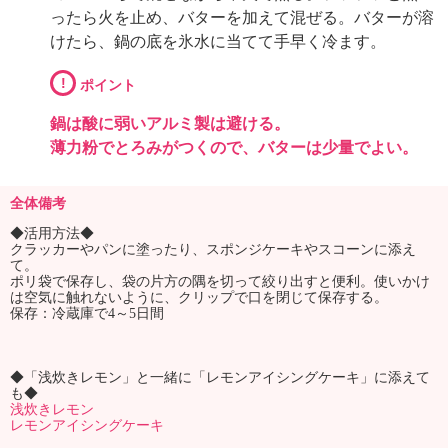
ったら火を止め、バターを加えて混ぜる。バターが溶
けたら、鍋の底を氷水に当てて手早く冷ます。
!
ポイント
鍋は酸に弱いアルミ製は避ける。
薄力粉でとろみがつくので、バターは少量でよい。
全体備考
◆活用方法◆
クラッカーやパンに塗ったり、スポンジケーキやスコーンに添え
て。
ポリ袋で保存し、袋の片方の隅を切って絞り出すと便利。使いかけ
は空気に触れないように、クリップで口を閉じて保存する。
保存：冷蔵庫で4～5日間
◆「浅炊きレモン」と一緒に「レモンアイシングケーキ」に添えて
も◆
浅炊きレモン
レモンアイシングケーキ