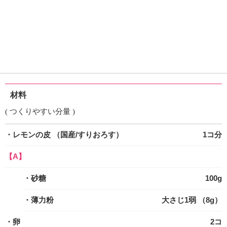
材料
( つくりやすい分量 )
・レモンの皮
（国産/すりおろす）
1コ分
【A】
・砂糖
100g
・薄力粉
大さじ1弱 （8g）
・卵
2コ