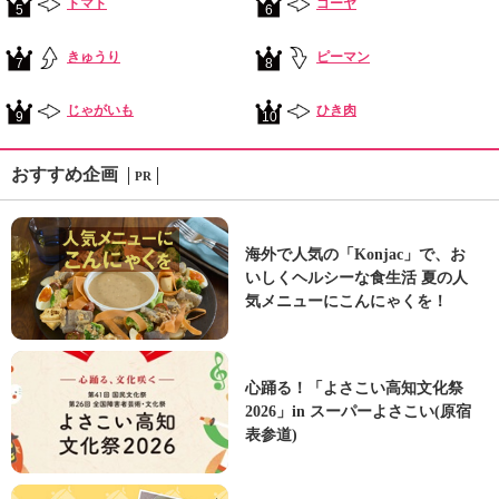
トマト
ゴーヤ
5
6
きゅうり
ピーマン
7
8
じゃがいも
ひき肉
9
10
おすすめ企画
PR
海外で人気の「Konjac」で、お
いしくヘルシーな食生活 夏の人
気メニューにこんにゃくを！
心踊る！「よさこい高知文化祭
2026」in スーパーよさこい(原宿
表参道)