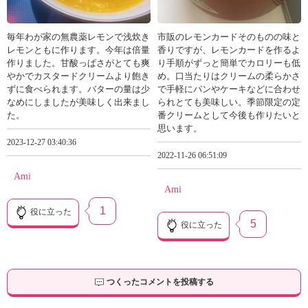
毎年わが家の無農薬レモンで浅炊き
市販のレモンカードそのものの味と
レモンともに作ります。今年は倍量
香りですが、レモンカードを作るよ
作りました。甘酸っぱさがとても爽
り手順がずっと簡単でカロリーも低
やかでカスタードクリームより飽き
め。口当たりはクリームの柔らかさ
ずに食べられます。バターの量は少
で手軽にパンやケーキなどに合わせ
なめにしましたが美味しく出来まし
られとても美味しい。季節限定の定
た。
番クリームとして今後も作りたいと
思います。
2023-12-27 03:40:36
2022-11-26 06:51:09
Ami
Ami
1
役に立った
5
役に立った
つくったコメントを投稿する