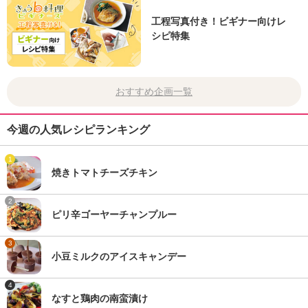
工程写真付き！ビギナー向けレ
シピ特集
おすすめ企画一覧
今週の人気レシピランキング
1
焼きトマトチーズチキン
2
ピリ辛ゴーヤーチャンプルー
3
小豆ミルクのアイスキャンデー
4
なすと鶏肉の南蛮漬け