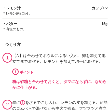
・レモン汁
カップ1/2
＊レモン約2コ分。
・バター
15g
＊有塩のもの。
つくり方
【A】は合わせてボウルにふるい入れ、卵を加えて泡
1
立て器で混ぜる。レモン汁を加えて均一に混ぜる。
!
ポイント
粉は砂糖と合わせておくと、ダマにならずに、なめら
かに仕上がる。
鍋に
をざるでこし入れ、レモンの皮を加える。耐熱
1
2
のゴムべらで混ぜながら中火で煮る。フツフツと煮立