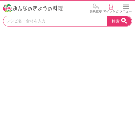
お
検索
い
し
い
レ
シ
ピ
を
見
つ
け
よ
う
。
N
H
K
エ
デ