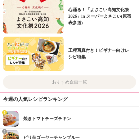
心踊る！「よさこい高知文化祭
2026」in スーパーよさこい(原宿
表参道)
工程写真付き！ビギナー向けレ
シピ特集
おすすめ企画一覧
今週の人気レシピランキング
1
焼きトマトチーズチキン
2
ピリ辛ゴーヤーチャンプルー