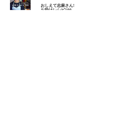
おしえて志麻さん!
お助けレシピ100
大原千鶴の
ひとり分ごはん
元気なシニアの野菜たっぷり
たんぱく質も 2品献立
これならできる!
ハツ江おばあちゃんの人気お弁当
ハツ江おばあちゃんの
電子レンジでラクラクごはん