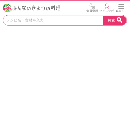
お
検索
い
し
い
レ
シ
ピ
を
見
つ
け
よ
う
。
N
H
K
エ
デ