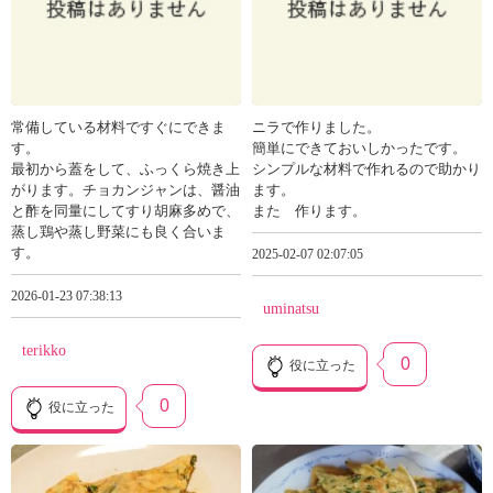
常備している材料ですぐにできま
ニラで作りました。
す。
簡単にできておいしかったです。
最初から蓋をして、ふっくら焼き上
シンプルな材料で作れるので助かり
がります。チョカンジャンは、醤油
ます。
と酢を同量にしてすり胡麻多めで、
また 作ります。
蒸し鶏や蒸し野菜にも良く合いま
す。
2025-02-07 02:07:05
2026-01-23 07:38:13
uminatsu
terikko
0
役に立った
0
役に立った