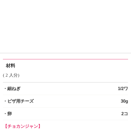
材料
( 2 人分)
・細ねぎ
1/2ワ
・ピザ用チーズ
30g
・卵
2コ
【チョカンジャン】