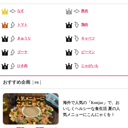
なす
豚肉
1
2
トマト
鶏肉
3
4
きゅうり
キャベツ
5
6
ゴーヤ
ピーマン
7
8
ひき肉
じゃがいも
9
10
おすすめ企画
PR
海外で人気の「Konjac」で、お
いしくヘルシーな食生活 夏の人
気メニューにこんにゃくを！