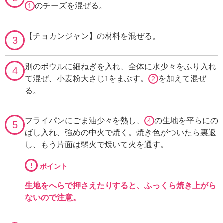
のチーズを混ぜる。
1
【チョカンジャン】の材料を混ぜる。
3
別のボウルに細ねぎを入れ、全体に水少々をふり入れ
4
て混ぜ、小麦粉大さじ1をまぶす。
を加えて混ぜ
2
る。
フライパンにごま油少々を熱し、
の生地を平らにの
4
5
ばし入れ、強めの中火で焼く。焼き色がついたら裏返
し、もう片面は弱火で焼いて火を通す。
!
ポイント
生地をへらで押さえたりすると、ふっくら焼き上がら
ないので注意。