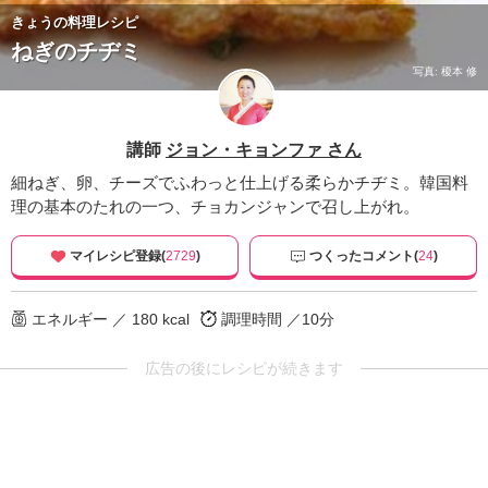
きょうの料理レシピ
ねぎのチヂミ
写真: 榎本 修
講師
ジョン・キョンファ さん
細ねぎ、卵、チーズでふわっと仕上げる柔らかチヂミ。韓国料
理の基本のたれの一つ、チョカンジャンで召し上がれ。
マイレシピ登録(
2729
)
つくったコメント(
24
)
エネルギー ／ 180 kcal
調理時間 ／10分
広告の後にレシピが続きます