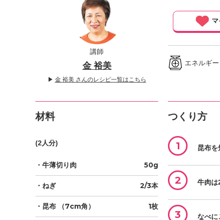
」
マ
講師
エネルギー ／
金 裕美
▶
金 裕美 さんのレシピ一覧はこちら
材料
つくり方
(2人分)
1
昆布を
・牛薄切り肉
50g
2
牛肉は
・ねぎ
2/3本
・昆布
（7cm角）
1枚
3
なべに