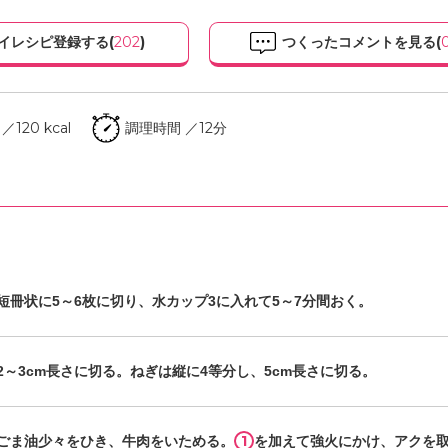
イレシピ登録する(
202
)
つくったコメントを見る(
120 kcal
調理時間 ／12分
短冊状に5～6枚に切り、水カップ3に入れて5～7分間おく。
2～3cm長さに切る。ねぎは縦に4等分し、5cm長さに切る。
1
ごま油少々をひき、牛肉をいためる。
を加えて強火にかけ、アクを