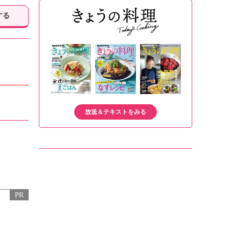
する
放送＆テキストをみる
PR