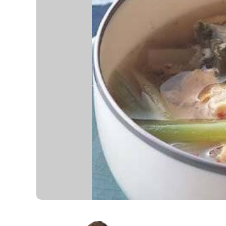
K
エ
デ
ュ
ケ
ー
シ
ョ
ナ
ル
「
み
ん
な
の
き
ょ
う
の
料
理