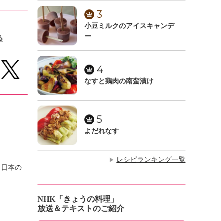
3
小豆ミルクのアイスキャンデ
ー
る
4
なすと鶏肉の南蛮漬け
5
よだれなす
レシピランキング一覧
▶
、日本の
NHK「きょうの料理」
放送＆テキストのご紹介