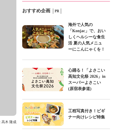
おすすめ企画
PR
海外で人気の
「Konjac」で、おい
しくヘルシーな食生
活 夏の人気メニュ
ーにこんにゃくを！
心踊る！「よさこい
高知文化祭 2026」in
スーパーよさこい
(原宿表参道)
工程写真付き！ビギ
ナー向けレシピ特集
: 高木 隆成