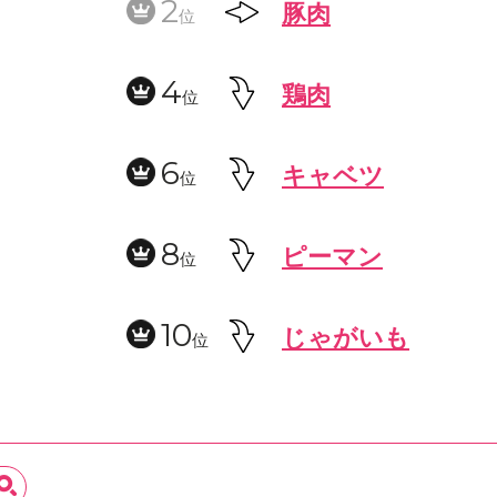
2
豚肉
位
4
鶏肉
位
6
キャベツ
位
8
ピーマン
位
10
じゃがいも
位