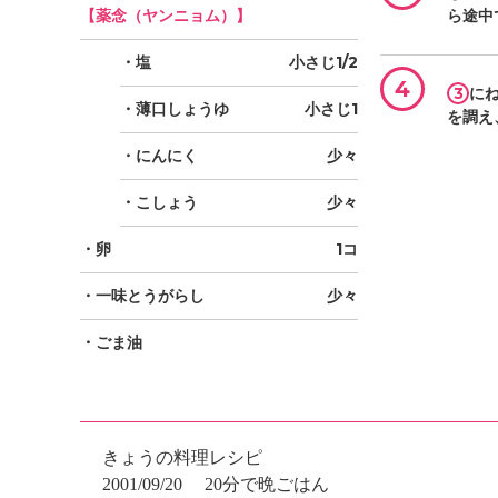
【薬念（ヤンニョム）】
ら途中
・塩
小さじ1/2
4
3
に
・薄口しょうゆ
小さじ1
を調え
・にんにく
少々
・こしょう
少々
・卵
1コ
・一味とうがらし
少々
・ごま油
きょうの料理レシピ
2001/09/20
20分で晩ごはん