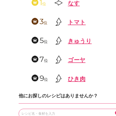
1
なす
位
3
トマト
位
5
きゅうり
位
7
ゴーヤ
位
9
ひき肉
位
他にお探しのレシピはありませんか？