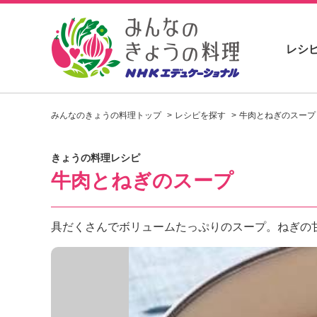
レシ
お
い
みんなのきょうの料理トップ
レシピを探す
牛肉とねぎのスープ
し
い
レ
きょうの料理レシピ
シ
牛肉とねぎのスープ
ピ
を
見
つ
具だくさんでボリュームたっぷりのスープ。ねぎの
け
よ
う
。
N
H