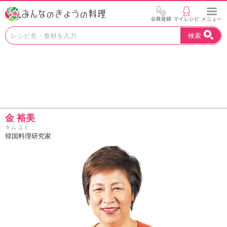
お
検索
い
し
い
レ
シ
ピ
を
見
金 裕美
つ
キム ユミ
け
韓国料理研究家
よ
う
。
N
H
K
エ
デ