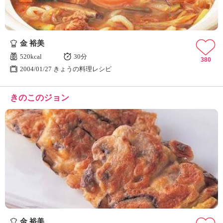
金 裕美
520kcal
30分
380
2004/01/27 きょうの料理レシピ
きのこのジョン
金 裕美