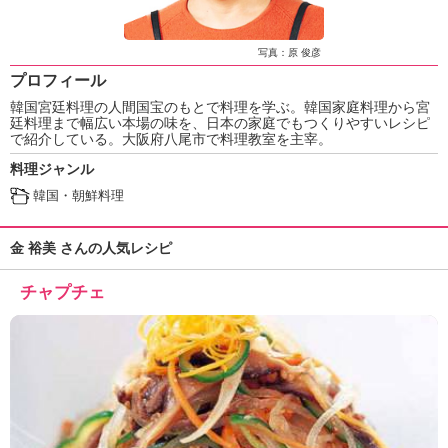
ュ
ケ
ー
写真：原 俊彦
シ
プロフィール
ョ
韓国宮廷料理の人間国宝のもとで料理を学ぶ。韓国家庭料理から宮
ナ
廷料理まで幅広い本場の味を、日本の家庭でもつくりやすいレシピ
ル
で紹介している。大阪府八尾市で料理教室を主宰。
「
料理ジャンル
み
ん
韓国・朝鮮料理
な
の
金 裕美 さんの人気レシピ
き
ょ
チャプチェ
う
の
料
理
」