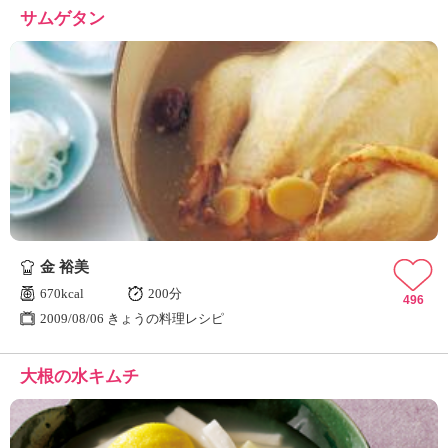
サムゲタン
金 裕美
670kcal
200分
496
2009/08/06 きょうの料理レシピ
大根の水キムチ