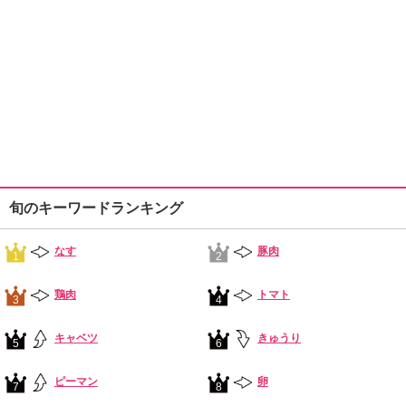
旬のキーワードランキング
なす
豚肉
1
2
鶏肉
トマト
3
4
キャベツ
きゅうり
5
6
ピーマン
卵
7
8