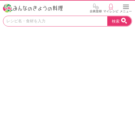
お
検索
い
し
い
レ
シ
ピ
を
見
つ
け
よ
う
。
N
H
K
エ
デ