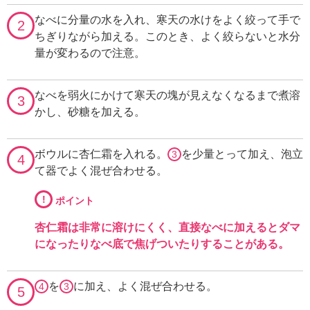
なべに分量の水を入れ、寒天の水けをよく絞って手で
2
ちぎりながら加える。このとき、よく絞らないと水分
量が変わるので注意。
なべを弱火にかけて寒天の塊が見えなくなるまで煮溶
3
かし、砂糖を加える。
ボウルに杏仁霜を入れる。
を少量とって加え、泡立
3
4
て器でよく混ぜ合わせる。
!
ポイント
杏仁霜は非常に溶けにくく、直接なべに加えるとダマ
になったりなべ底で焦げついたりすることがある。
を
に加え、よく混ぜ合わせる。
4
3
5