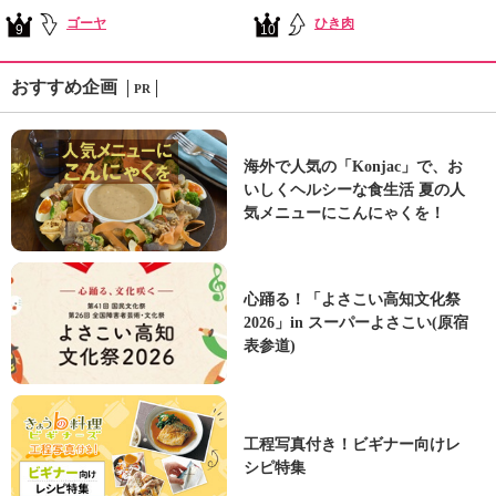
ゴーヤ
ひき肉
9
10
おすすめ企画
PR
海外で人気の「Konjac」で、お
いしくヘルシーな食生活 夏の人
気メニューにこんにゃくを！
心踊る！「よさこい高知文化祭
2026」in スーパーよさこい(原宿
表参道)
工程写真付き！ビギナー向けレ
シピ特集