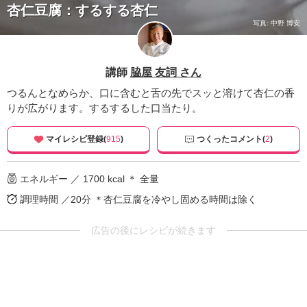
杏仁豆腐：するする杏仁
写真: 中野 博安
講師
脇屋 友詞 さん
つるんとなめらか、口に含むと舌の先でスッと溶けて杏仁の香
りが広がります。するするした口当たり。
マイレシピ登録(
915
)
つくったコメント(
2
)
エネルギー ／ 1700 kcal ＊ 全量
調理時間 ／20分
＊杏仁豆腐を冷やし固める時間は除く
広告の後にレシピが続きます