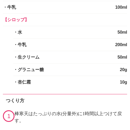
・牛乳
100ml
【シロップ】
・水
50ml
・牛乳
200ml
・生クリーム
50ml
・グラニュー糖
20g
・杏仁霜
10g
つくり方
棒寒天はたっぷりの水(分量外)に1時間以上つけて戻
1
す。