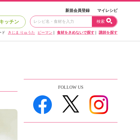
新規会員登録
マイレシピ
キッチン
検索
ード
きじま りゅうた
ピーマン
|
食材をきめないで探す
|
講師を探す
FOLLOW US