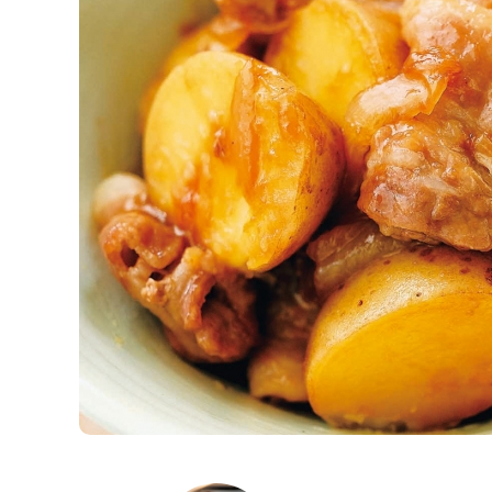
K
エ
デ
ュ
ケ
ー
シ
ョ
ナ
ル
「
み
ん
な
の
き
ょ
う
の
料
理