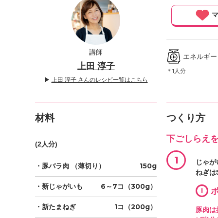
」
マ
講師
エネルギー ／
上田 淳子
＊1人分
▶
上田 淳子 さんのレシピ一覧はこちら
材料
つくり方
下ごしらえ
(2人分)
1
じゃが
・豚バラ肉
（薄切り）
150g
ねぎは
・新じゃがいも
6～7コ（300g）
!
ポ
・新たまねぎ
1コ（200g）
豚肉は