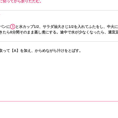
に切ってから折りたたむ。
る
1
パンに
と水カップ1/2、サラダ油大さじ1/2を入れてふたをし、中火
きたら8分間そのまま蒸し煮にする。途中で水が少なくなったら、適宜
取って【A】を加え、からめながら汁けをとばす。