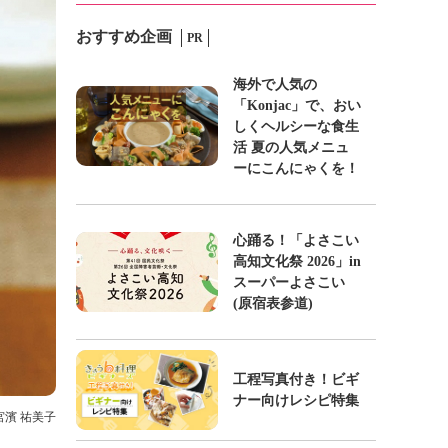
おすすめ企画
PR
海外で人気の
「Konjac」で、おい
しくヘルシーな食生
活 夏の人気メニュ
ーにこんにゃくを！
心踊る！「よさこい
高知文化祭 2026」in
スーパーよさこい
(原宿表参道)
工程写真付き！ビギ
ナー向けレシピ特集
 宮濱 祐美子