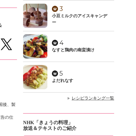
3
小豆ミルクのアイスキャンデ
ー
る
4
なすと鶏肉の南蛮漬け
5
よだれなす
レシピランキング一覧
▶
国後、製
広告の仕
NHK「きょうの料理」
放送＆テキストのご紹介