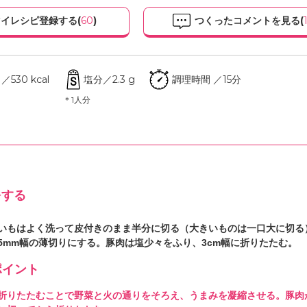
イレシピ登録する(
60
)
つくったコメントを見る(
530 kcal
塩分／2.3 g
調理時間 ／15分
＊1人分
をする
いもはよく洗って皮付きのまま半分に切る（大きいものは一口大に切る
5mm幅の薄切りにする。豚肉は塩少々をふり、3cm幅に折りたたむ。
イント
折りたたむことで野菜と火の通りをそろえ、うまみを凝縮させる。豚肉