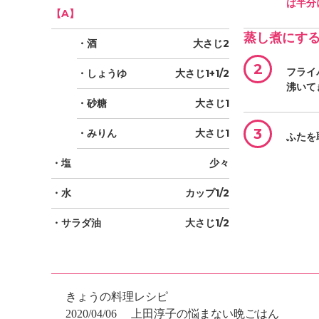
ば半分
【A】
蒸し煮にす
・酒
大さじ2
2
フライ
・しょうゆ
大さじ1+1/2
沸いて
・砂糖
大さじ1
3
・みりん
大さじ1
ふたを
・塩
少々
・水
カップ1/2
・サラダ油
大さじ1/2
きょうの料理レシピ
2020/04/06
上田淳子の悩まない晩ごはん