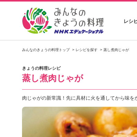
レシ
お
い
みんなのきょうの料理トップ
レシピを探す
蒸し煮肉じゃが
し
い
レ
きょうの料理レシピ
シ
蒸し煮肉じゃが
ピ
を
見
つ
肉じゃがの新常識！先に具材に火を通してから味を
け
よ
う
。
N
H