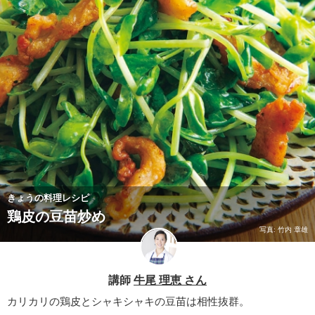
きょうの料理レシピ
鶏皮の豆苗炒め
写真: 竹内 章雄
講師
牛尾 理恵 さん
カリカリの鶏皮とシャキシャキの豆苗は相性抜群。