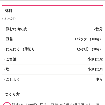
材料
( 2 人分)
・鶏むね肉の皮
2枚分
・豆苗
1パック （100g）
・にんにく
（薄切り）
1かけ分 （10g）
・ごま油
小さじ1/2
・塩
小さじ1/4
・こしょう
少々
つくり方
鶏皮は1.5cm幅に切る。豆苗は根元を切り落とし、長