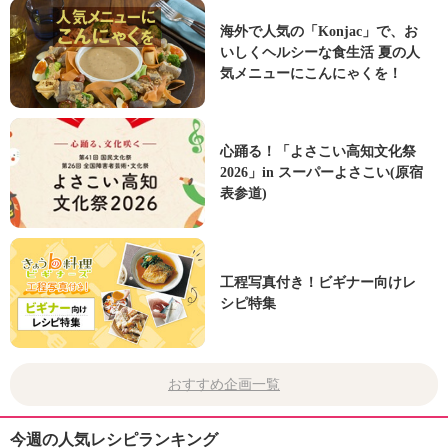
海外で人気の「Konjac」で、お
いしくヘルシーな食生活 夏の人
気メニューにこんにゃくを！
心踊る！「よさこい高知文化祭
2026」in スーパーよさこい(原宿
表参道)
工程写真付き！ビギナー向けレ
シピ特集
おすすめ企画一覧
今週の人気レシピランキング