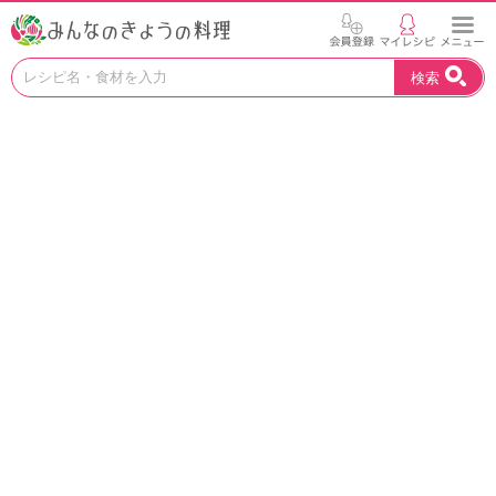
お
検索
い
し
い
レ
シ
ピ
を
見
つ
け
よ
う
。
N
H
K
エ
デ