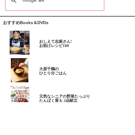
おすすめBooks＆DVDs
おしえて志麻さん!
お助けレシピ100
大原千鶴の
ひとり分ごはん
元気なシニアの野菜たっぷり
たんぱく質も 2品献立
これならできる!
ハツ江おばあちゃんの人気お弁当