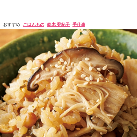
おすすめ
ごはんもの
鈴木 登紀子
手仕事