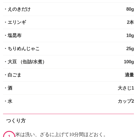
・えのきだけ
80g
・エリンギ
2本
・塩昆布
10g
・ちりめんじゃこ
25g
・大豆
（缶詰/水煮）
100g
・白ごま
適量
・酒
大さじ1
・水
カップ2
つくり方
米は洗い、ざるに上げて10分間ほどおく。
1