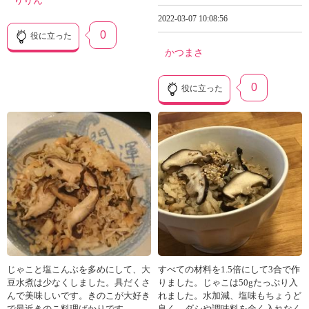
りりん
2022-03-07 10:08:56
0
役に立った
かつまさ
0
役に立った
じゃこと塩こんぶを多めにして、大
すべての材料を1.5倍にして3合で作
豆水煮は少なくしました。具だくさ
りました。じゃこは50gたっぷり入
んで美味しいです。きのこが大好き
れました。水加減、塩味もちょうど
で最近きのこ料理ばかりです。
良く、ダシや調味料を全く入れなく