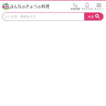
お
検索
い
し
い
レ
シ
ピ
を
見
つ
け
よ
う
。
N
H
K
エ
デ