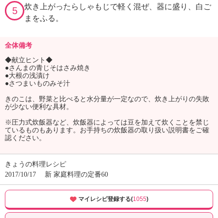
炊き上がったらしゃもじで軽く混ぜ、器に盛り、白ご
5
まをふる。
全体備考
◆献立ヒント◆
●さんまの青じそはさみ焼き
●大根の浅漬け
●さつまいものみそ汁
きのこは、野菜と比べると水分量が一定なので、炊き上がりの失敗
が少ない便利な具材。
※圧力式炊飯器など、炊飯器によっては豆を加えて炊くことを禁じ
ているものもあります。お手持ちの炊飯器の取り扱い説明書をご確
認ください。
きょうの料理レシピ
2017/10/17
新 家庭料理の定番60
マイレシピ登録する(
1055
)