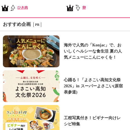
ひき肉
卵
9
10
おすすめ企画
PR
海外で人気の「Konjac」で、お
いしくヘルシーな食生活 夏の人
気メニューにこんにゃくを！
心踊る！「よさこい高知文化祭
2026」in スーパーよさこい(原宿
表参道)
工程写真付き！ビギナー向けレ
シピ特集