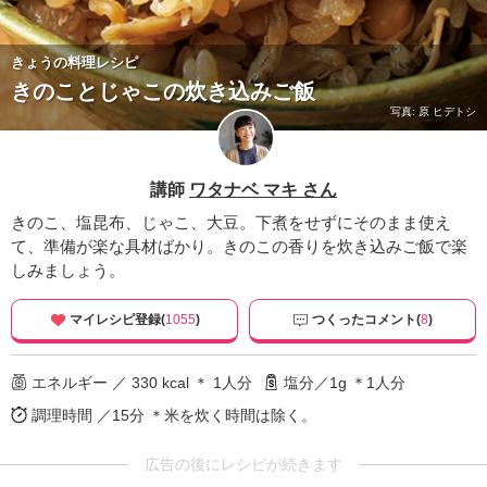
きょうの料理レシピ
きのことじゃこの炊き込みご飯
写真: 原 ヒデトシ
講師
ワタナベ マキ さん
きのこ、塩昆布、じゃこ、大豆。下煮をせずにそのまま使え
て、準備が楽な具材ばかり。きのこの香りを炊き込みご飯で楽
しみましょう。
マイレシピ登録(
1055
)
つくったコメント(
8
)
エネルギー ／ 330 kcal ＊ 1人分
塩分／1g ＊1人分
調理時間 ／15分
＊米を炊く時間は除く。
広告の後にレシピが続きます