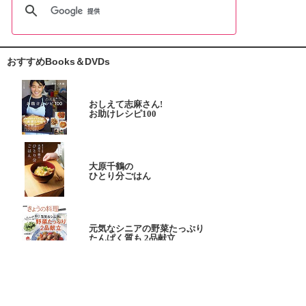
おすすめBooks＆DVDs
おしえて志麻さん!
お助けレシピ100
大原千鶴の
ひとり分ごはん
元気なシニアの野菜たっぷり
たんぱく質も 2品献立
これならできる!
ハツ江おばあちゃんの人気お弁当