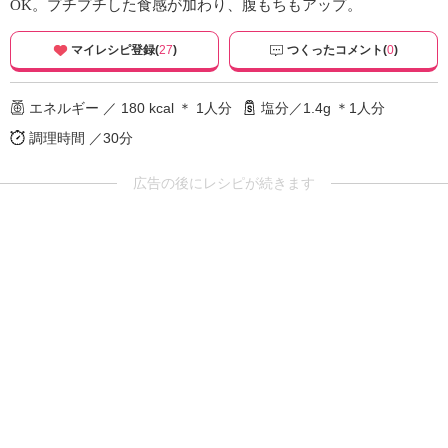
OK。プチプチした食感が加わり、腹もちもアップ。
マイレシピ登録(
27
)
つくったコメント(
0
)
エネルギー ／ 180 kcal ＊ 1人分
塩分／1.4g ＊1人分
調理時間 ／30分
広告の後にレシピが続きます