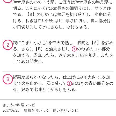
3mm厚さのいちょう形、ごぼうは3mm厚さの半月形に
切る。こんにゃくは3cm長さの細切りにし、サッとゆ
でる。【B】のしめじは根元を切り落とし、小房に分
ける。ねぎは白い部分は1cm厚さに切り、青い部分は
小口切りにして水にさらし、水けをきる。
鍋にごま油小さじ1を中火で熱し、豚肉と【A】を炒め
2
る。さらに【B】と酒大さじ1、
のねぎの白い部分
1
を加える。煮立ったら、みそ大さじ1/2を加え、ふたを
して20分間煮る。
野菜が柔らかくなったら、仕上げにみそ大さじ1を加
3
えて火を止める。器に盛って
のねぎの青い部分をの
1
せ、好みで七味とうがらしをふる。
きょうの料理レシピ
2017/09/25
雑穀をおいしく！使いきりレシピ