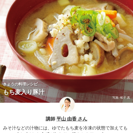
きょうの料理レシピ
もち麦入り豚汁
写真: 蛭子 真
講師
平山 由香 さん
みそ汁などの汁物には、ゆでたもち麦を冷凍の状態で加えても