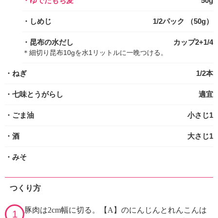
・ゆでたもち麦
50g
・しめじ
1/2パック （50g）
・昆布の水だし
カップ2+1/4
＊細切り昆布10gを水1リットルに一晩つける。
・ねぎ
1/2本
・七味とうがらし
適宜
・ごま油
小さじ1
・酒
大さじ1
・みそ
つくり方
豚肉は2cm幅に切る。【A】のにんじんとれんこんは
1