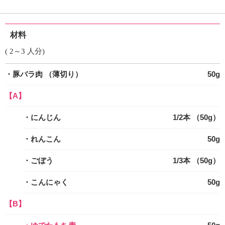
材料
( 2～3 人分)
・豚バラ肉
（薄切り）
50g
【A】
・にんじん
1/2本 （50g）
・れんこん
50g
・ごぼう
1/3本 （50g）
・こんにゃく
50g
【B】