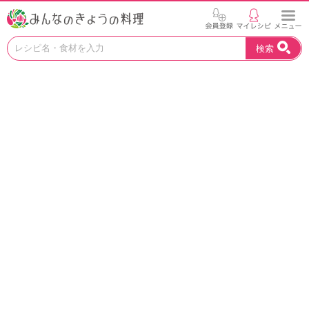
お
検索
い
し
い
レ
シ
ピ
を
見
つ
け
よ
う
。
N
H
K
エ
デ