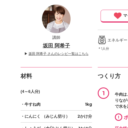
」
マ
講師
エネルギー ／
坂田 阿希子
＊1人分
▶
坂田 阿希子 さんのレシピ一覧はこちら
材料
つくり方
(4～6人分)
1
牛肉は
りなが
・牛すね肉
1kg
で水を
・にんにく
（みじん切り）
2かけ分
!
ポ