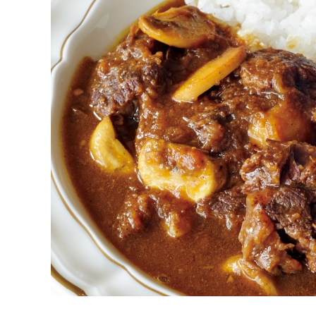
K
エ
デ
ュ
ケ
ー
シ
ョ
ナ
ル
「
み
ん
な
の
き
ょ
う
の
料
理