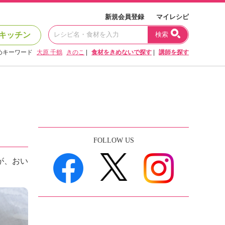
新規会員登録
マイレシピ
キッチン
検索
めキーワード
大原 千鶴
きのこ
|
食材をきめないで探す
|
講師を探す
FOLLOW US
が、おい