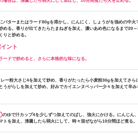
の場合は、沸騰したら弱火にして加圧し、20分間煮たら火を止める。
にバターまたはラード80gを溶かし、にんにく、しょうがを強めの中火
炒める。香りが出てきたらたまねぎを加え、濃いあめ色になるまで20～
くりと炒める。
イント
ラードで炒めると、さらに本格的な味になる。
カレー粉大さじ4を加えて炒め、香りがたったら小麦粉30gを加えてさら
とうがらしを加えて炒め、好みでカイエンヌペッパー少々を加えて辛み
1
のゆで汁カップ4を少しずつ加えてのばし、強火にかける。にんじん
マトを加え、沸騰したら弱火にして、時々混ぜながら10分間ほど煮る。