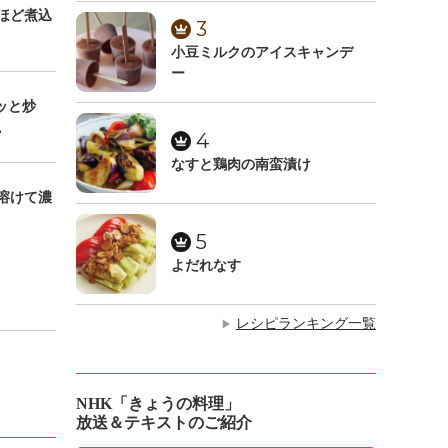
ほど煮込
3
小豆ミルクのアイスキャンデ
ー
ッと炒
。
4
なすと鶏肉の南蛮漬け
溶けて濃
5
よだれなす
レシピランキング一覧
▶
NHK「きょうの料理」
放送＆テキストのご紹介