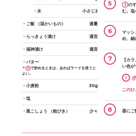
5
1
の
・水
小さじ2
む。塩
・ご飯
（温かいもの）
適量
6
マッシ
・らっきょう漬け
適宜
め、鍋
・福神漬け
適宜
7
【カラ
・バター
い色が
＊
で炒めるときは、あればラードを使うと
2
よい。
!
ポ
・小麦粉
30g
このひ
・塩
8
・黒こしょう
（粗びき）
少々
器にご