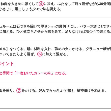
4
すね肉を大きめにほぐして
に加え、ふたをして時々混ぜながら30分間
小さじ2、黒こしょう少々で味を調える。
ュルームは石づきを除いて厚さ5mmの薄切りにし、バター大さじ1でサ
に加える。ひと煮立ちさせたら味をみて、足りなければ塩少々で調える
メル】をつくる。鍋に材料を入れ、強めの火にかける。グラニュー糖が
6
ついてきたらよく混ぜ、
に加えて混ぜる。
イント
と手間で「一晩おいたカレーの味」になる。
7
飯を盛り、
をかける。好みでらっきょう漬け、福神漬けを添える。