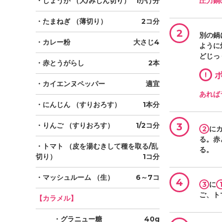
・しょうが
（大/みじん切り）
1かけ分
圧力鍋
・たまねぎ
（薄切り）
2コ分
2
別の鍋
・カレー粉
大さじ4
ように
どじっ
・赤とうがらし
2本
!
ポ
・カイエンヌペッパー
適宜
あれば
・にんじん
（すりおろす）
1本分
・りんご
（すりおろす）
1/2コ分
3
2
に
る。赤
・トマト
（皮を湯むきして種を取る/乱
る。
切り）
1コ分
・マッシュルーム
（生）
6～7コ
4
3
に
ご、ト
【カラメル】
・グラニュー糖
40g