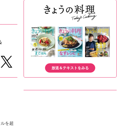
る
放送＆テキストをみる
ンルを超