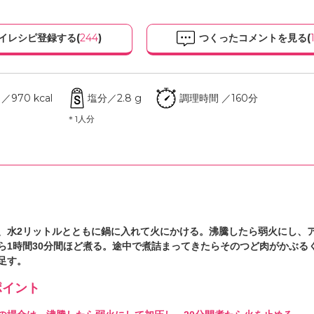
イレシピ登録する(
244
)
つくったコメントを見る(
970 kcal
塩分／2.8 g
調理時間 ／160分
＊1人分
、水2リットルとともに鍋に入れて火にかける。沸騰したら弱火にし、
ら1時間30分間ほど煮る。途中で煮詰まってきたらそのつど肉がかぶる
足す。
イント