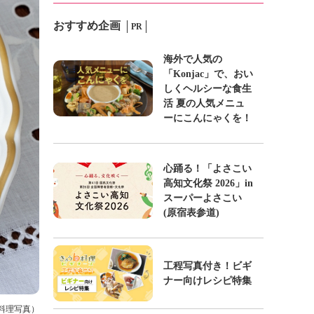
おすすめ企画
PR
海外で人気の
「Konjac」で、おい
しくヘルシーな食生
活 夏の人気メニュ
ーにこんにゃくを！
心踊る！「よさこい
高知文化祭 2026」in
スーパーよさこい
(原宿表参道)
工程写真付き！ビギ
ナー向けレシピ特集
京料理写真）