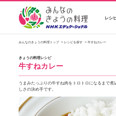
レシ
お
い
みんなのきょうの料理トップ
レシピを探す
牛すねカレー
し
い
レ
きょうの料理レシピ
シ
牛すねカレー
ピ
を
見
つ
うまみたっぷりの牛すね肉をトロトロになるまで煮
け
しさの決め手です。
よ
う
。
N
H