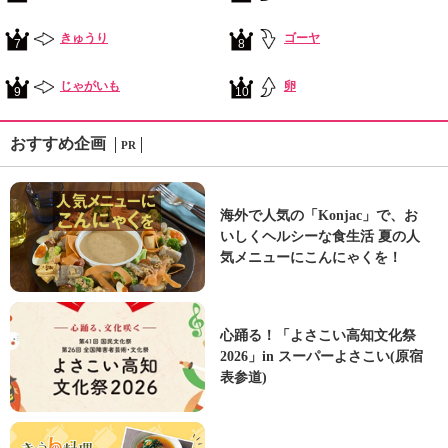
きゅうり
ゴーヤ
7
8
じゃがいも
卵
9
10
おすすめ企画
PR
海外で人気の「Konjac」で、お
いしくヘルシーな食生活 夏の人
気メニューにこんにゃくを！
心踊る！「よさこい高知文化祭
2026」in スーパーよさこい(原宿
表参道)