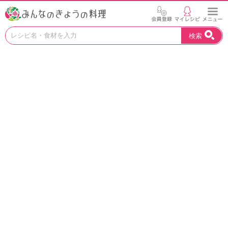
お
検索
い
し
い
レ
シ
ピ
を
見
つ
け
よ
う
。
N
H
K
エ
デ