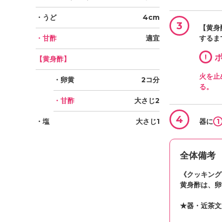
・うど
4cm
3
【黄身
・甘酢
適宜
するま
!
ポ
【黄身酢】
火を止
・卵黄
2コ分
る。
・甘酢
大さじ2
4
・塩
大さじ1
1
器に
全体備考
《クッキング
黄身酢は、卵
★器・近茶文