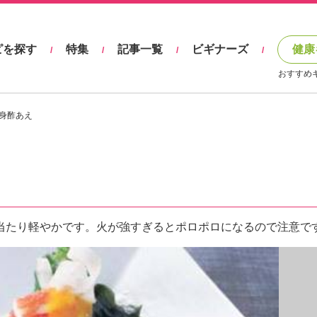
ピを探す
特集
記事一覧
ビギナーズ
健康
/
/
/
/
おすすめ
身酢あえ
当たり軽やかです。火が強すぎるとポロポロになるので注意で