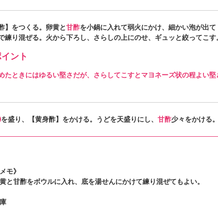
酢】をつくる。卵黄と
甘酢
を小鍋に入れて弱火にかけ、細かい泡が出て
で練り混ぜる。火から下ろし、さらしの上にのせ、ギュッと絞ってこす
イント
めたときにはゆるい堅さだが、さらしてこすとマヨネーズ状の程よい堅
を盛り、【黄身酢】をかける。うどを天盛りにし、
甘酢
少々をかける
メモ》
黄と甘酢をボウルに入れ、底を湯せんにかけて練り混ぜてもよい。
庫