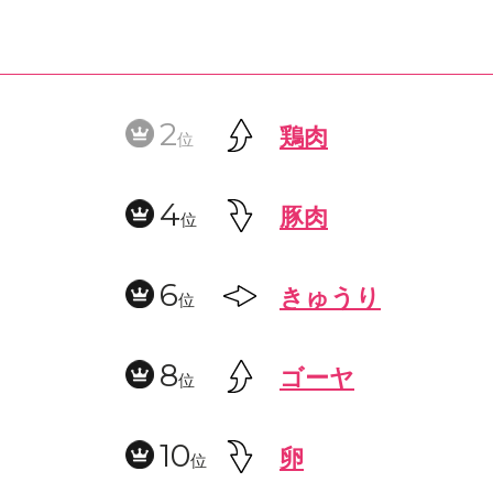
2
鶏肉
位
4
豚肉
位
6
きゅうり
位
8
ゴーヤ
位
10
卵
位