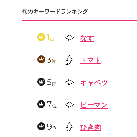
旬のキーワードランキング
1
なす
位
3
トマト
位
5
キャベツ
位
7
ピーマン
位
9
ひき肉
位