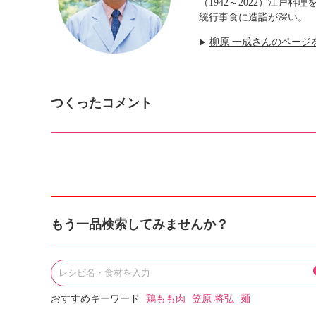
（1942～2022）江
統行事食に造詣が深い。
柳原 一成さんのページ
▶
つくったコメント
もう一品検索してみませんか？
おすすめキーワード
鶏もも肉
笠原 将弘
麺