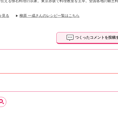
戸料理を伝える懐石料理の宗家。東京赤坂で料理教室を主宰。全国各地の郷土
を見る
柳原 一成さんのレシピ一覧はこちら
▶
つくったコメントを投稿