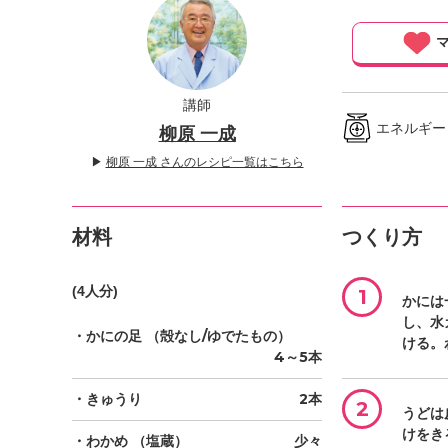
」
マ
講師
エネルギー ／
柳原 一成
▶
柳原 一成 さんのレシピ一覧はこちら
材料
つくり方
(4人分)
1
かには
し、水
・かにの足
（殻なし/ゆでたもの）
ける。
4～5本
・きゅうり
2本
2
うどは
けをき
・わかめ
（塩蔵）
少々