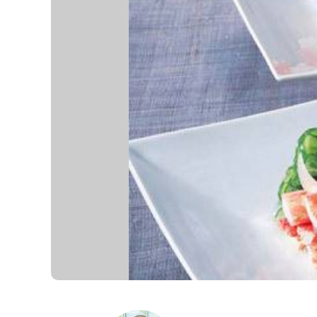
K
エ
デ
ュ
ケ
ー
シ
ョ
ナ
ル
「
み
ん
な
の
き
ょ
う
の
料
理