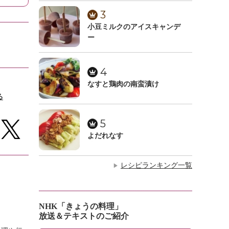
3
小豆ミルクのアイスキャンデ
ー
4
なすと鶏肉の南蛮漬け
る
5
よだれなす
レシピランキング一覧
▶
NHK「きょうの料理」
放送＆テキストのご紹介