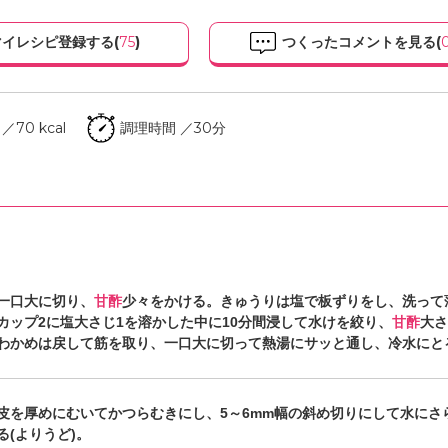
イレシピ登録する(
75
)
つくったコメントを見る(
70 kcal
調理時間 ／30分
一口大に切り、
甘酢
少々をかける。きゅうりは塩で板ずりをし、洗って
カップ2に塩大さじ1を溶かした中に10分間浸して水けを絞り、
甘酢
大さ
わかめは戻して筋を取り、一口大に切って熱湯にサッと通し、冷水にと
皮を厚めにむいてかつらむきにし、5～6mm幅の斜め切りにして水にさ
る(よりうど)。