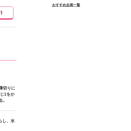
おすすめ企画一覧
0
)
薄切りに
じ1をか
る。
らし、水