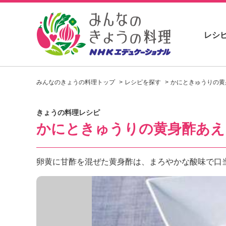
レシ
お
い
みんなのきょうの料理トップ
レシピを探す
かにときゅうりの黄
し
い
レ
きょうの料理レシピ
シ
かにときゅうりの黄身酢あえ
ピ
を
見
つ
卵黄に甘酢を混ぜた黄身酢は、まろやかな酸味で口
け
よ
う
。
N
H