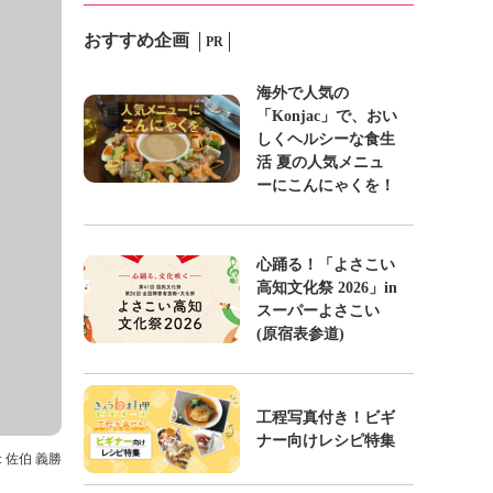
おすすめ企画
PR
海外で人気の
「Konjac」で、おい
しくヘルシーな食生
活 夏の人気メニュ
ーにこんにゃくを！
心踊る！「よさこい
高知文化祭 2026」in
スーパーよさこい
(原宿表参道)
工程写真付き！ビギ
ナー向けレシピ特集
: 佐伯 義勝