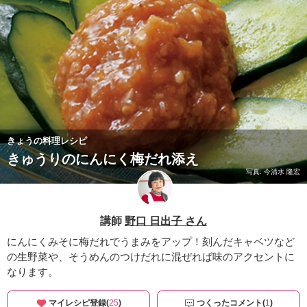
きょうの料理レシピ
きゅうりのにんにく梅だれ添え
写真: 今清水 隆宏
講師
野口 日出子 さん
にんにくみそに梅だれでうまみをアップ！刻んだキャベツなど
の生野菜や、そうめんのつけだれに混ぜれば味のアクセントに
なります。
マイレシピ登録(
25
)
つくったコメント(
1
)