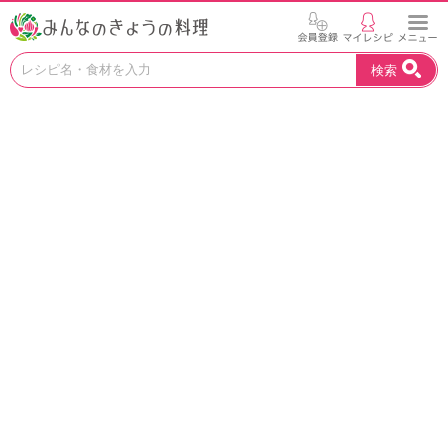
お
検索
い
し
い
レ
シ
ピ
を
見
つ
け
よ
う
。
N
H
K
エ
デ