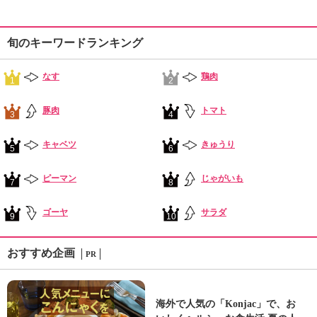
旬のキーワードランキング
なす
鶏肉
1
2
豚肉
トマト
3
4
キャベツ
きゅうり
5
6
ピーマン
じゃがいも
7
8
ゴーヤ
サラダ
9
10
おすすめ企画
PR
海外で人気の「Konjac」で、お