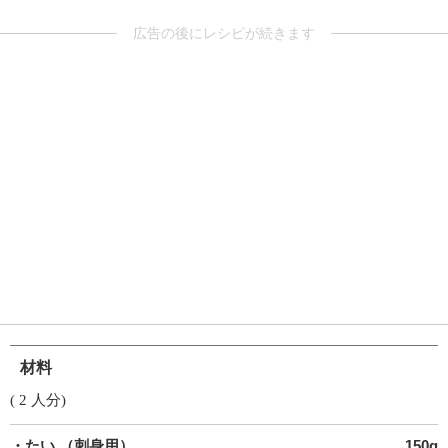
広告の後にレシピが続きます
材料
( 2 人分)
・たい
（刺身用）
150g