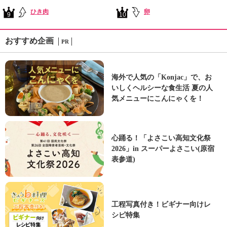
ひき肉
卵
9
10
おすすめ企画
PR
海外で人気の「Konjac」で、お
いしくヘルシーな食生活 夏の人
気メニューにこんにゃくを！
心踊る！「よさこい高知文化祭
2026」in スーパーよさこい(原宿
表参道)
工程写真付き！ビギナー向けレ
シピ特集