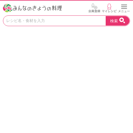
お
検索
い
し
い
レ
シ
ピ
を
見
つ
け
よ
う
。
N
H
K
エ
デ