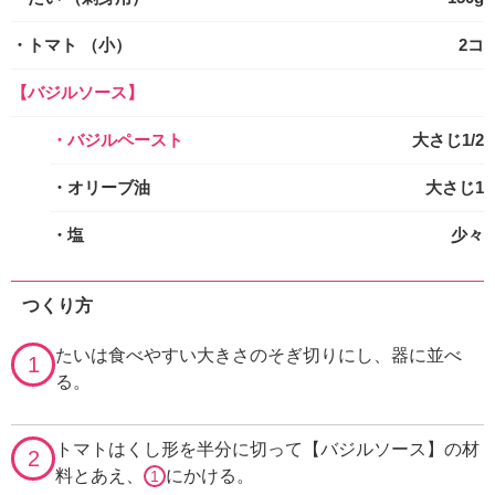
・トマト
（小）
2コ
【バジルソース】
・バジルペースト
大さじ1/2
・オリーブ油
大さじ1
・塩
少々
つくり方
たいは食べやすい大きさのそぎ切りにし、器に並べ
1
る。
トマトはくし形を半分に切って【バジルソース】の材
2
料とあえ、
にかける。
1