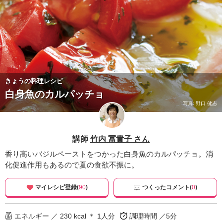
きょうの料理レシピ
白身魚のカルパッチョ
写真: 野口 健志
講師
竹内 冨貴子 さん
香り高いバジルペーストをつかった白身魚のカルパッチョ。消
化促進作用もあるので夏の食欲不振に。
マイレシピ登録(
90
)
つくったコメント(
0
)
エネルギー ／ 230 kcal ＊ 1人分
調理時間 ／5分