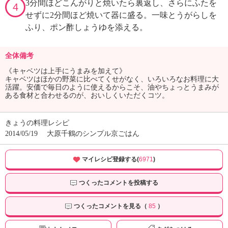
3分間ほどこんがりと焼いたら裏返し、さらにふたを
4
せずに2分間ほど焼いて器に盛る。一味とうがらしを
ふり、ポン酢しょうゆを添える。
全体備考
《キャベツは上手にうまみを加えて》
キャベツはほかの野菜に比べてくせがなく、いろいろなお料理に大
活躍。安価で毎日のように使えるからこそ、油やちょっとうまみが
ある食材と合わせるのが、おいしくいただくコツ。
きょうの料理レシピ
2014/05/19
大原千鶴のシンプル京ごはん
マイレシピ登録する(
6971
)
つくったコメントを投稿する
つくったコメントを見る（
85
）