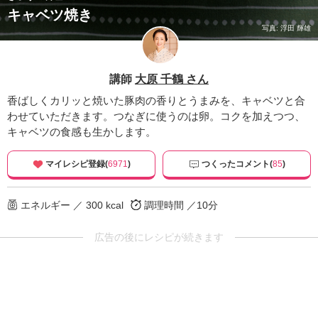
キャベツ焼き
写真: 浮田 輝雄
講師
大原 千鶴 さん
香ばしくカリッと焼いた豚肉の香りとうまみを、キャベツと合
わせていただきます。つなぎに使うのは卵。コクを加えつつ、
キャベツの食感も生かします。
マイレシピ登録(
6971
)
つくったコメント(
85
)
エネルギー ／ 300 kcal
調理時間 ／10分
広告の後にレシピが続きます