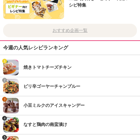
シピ特集
おすすめ企画一覧
今週の人気レシピランキング
1
焼きトマトチーズチキン
2
ピリ辛ゴーヤーチャンプルー
3
小豆ミルクのアイスキャンデー
4
なすと鶏肉の南蛮漬け
5