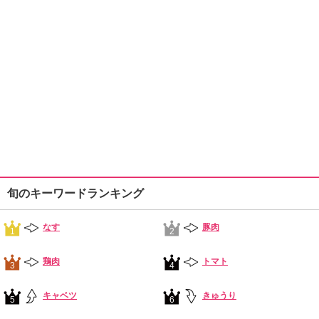
旬のキーワードランキング
なす
豚肉
1
2
鶏肉
トマト
3
4
キャベツ
きゅうり
5
6