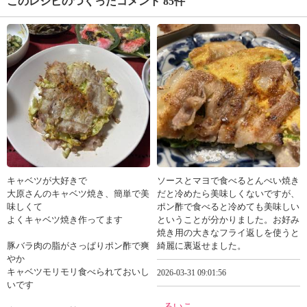
このレシピのつくったコメント 85件
キャベツが大好きで
ソースとマヨで食べるとんぺい焼き
大原さんのキャベツ焼き、簡単で美
だと冷めたら美味しくないですが、
味しくて
ポン酢で食べると冷めても美味しい
よくキャベツ焼き作ってます
ということが分かりました。お好み
焼き用の大きなフライ返しを使うと
豚バラ肉の脂がさっぱりポン酢で爽
綺麗に裏返せました。
やか
キャベツモリモリ食べられておいし
2026-03-31 09:01:56
いです
るいこ