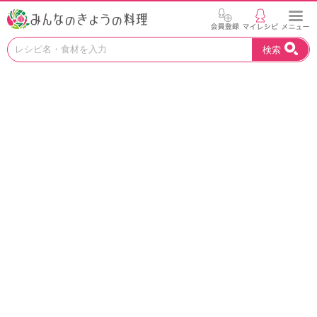
お
検索
い
し
い
レ
シ
ピ
を
見
つ
け
よ
う
。
N
H
K
エ
デ