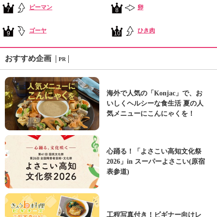
ピーマン
卵
7
8
ゴーヤ
ひき肉
9
10
おすすめ企画
PR
海外で人気の「Konjac」で、お
いしくヘルシーな食生活 夏の人
気メニューにこんにゃくを！
心踊る！「よさこい高知文化祭
2026」in スーパーよさこい(原宿
表参道)
工程写真付き！ビギナー向けレ