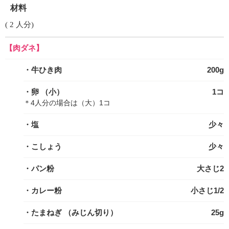
材料
( 2 人分)
【肉ダネ】
・牛ひき肉
200g
・卵
（小）
1コ
＊4人分の場合は（大）1コ
・塩
少々
・こしょう
少々
・パン粉
大さじ2
・カレー粉
小さじ1/2
・たまねぎ
（みじん切り）
25g