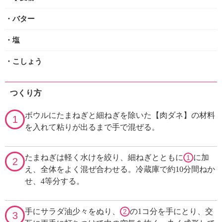
・バター
・塩
・こしょう
つくり方
ボウルにたまねぎと細ねぎを除いた【肉ダネ】の材料
1
を入れて粘りが出るまで手で混ぜる。
たまねぎは軽く水けを絞り、細ねぎとともに
に加
1
2
え、全体をよく混ぜ合わせる。冷蔵庫で約10分間ねか
せ、4等分する。
手にサラダ油少々をぬり、
の1コ分を手にとり、交
2
3