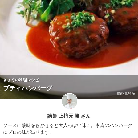
きょうの料理レシピ
プティハンバーグ
写真: 黒部 徹
講師
上柿元 勝 さん
ソースに酸味をきかせると大人っぽい味に。家庭のハンバーグ
にプロの味が出せます。