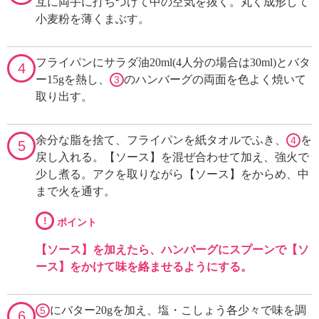
互に両手に打ちつけて中の空気を抜く。丸く成形して
小麦粉を薄くまぶす。
フライパンにサラダ油20ml(4人分の場合は30ml)とバタ
4
ー15gを熱し、
のハンバーグの両面を色よく焼いて
3
取り出す。
余分な脂を捨て、フライパンを紙タオルでふき、
を
4
5
戻し入れる。【ソース】を混ぜ合わせて加え、強火で
少し煮る。アクを取りながら【ソース】をからめ、中
まで火を通す。
!
ポイント
【ソース】を加えたら、ハンバーグにスプーンで【ソ
ース】をかけて味を絡ませるようにする。
にバター20gを加え、塩・こしょう各少々で味を調
5
6