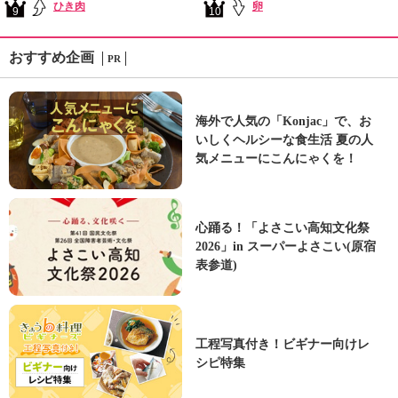
ひき肉
卵
9
10
おすすめ企画
PR
海外で人気の「Konjac」で、お
いしくヘルシーな食生活 夏の人
気メニューにこんにゃくを！
心踊る！「よさこい高知文化祭
2026」in スーパーよさこい(原宿
表参道)
工程写真付き！ビギナー向けレ
シピ特集