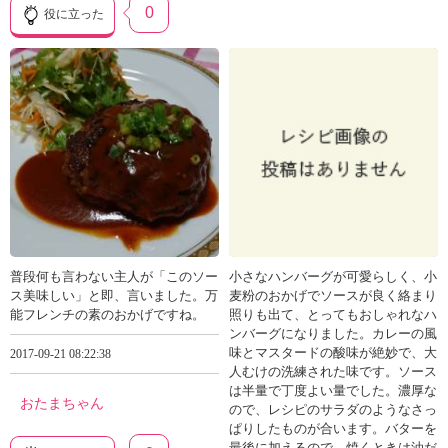
0
役に立った
普段何も言わない主人が「このソー
小さなハンバーグが可愛らしく、小
ス美味しい」と即、言いました。万
麦粉のおかげでソースが良く絡まり
能フレンチの素のおかげですね。
照りも出て、とってもおしゃれなハ
ンバーグになりました。カレーの風
味とマスタードの酸味が絶妙で、大
2017-09-21 08:22:38
人むけの洗練された味です。ソース
は半量で丁度よい量でした。濃厚な
おたまちゃん
ので、レシピのサラダのようなさっ
ぱりしたものが合います。バターを
最後に加えるので、焼くときは油だ