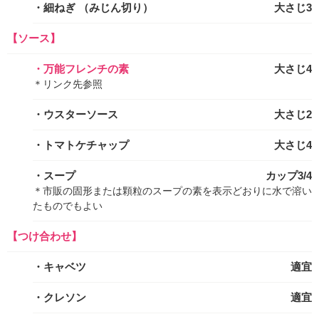
・細ねぎ
（みじん切り）
大さじ3
【ソース】
・万能フレンチの素
大さじ4
＊リンク先参照
・ウスターソース
大さじ2
・トマトケチャップ
大さじ4
・スープ
カップ3/4
＊市販の固形または顆粒のスープの素を表示どおりに水で溶い
たものでもよい
【つけ合わせ】
・キャベツ
適宜
・クレソン
適宜