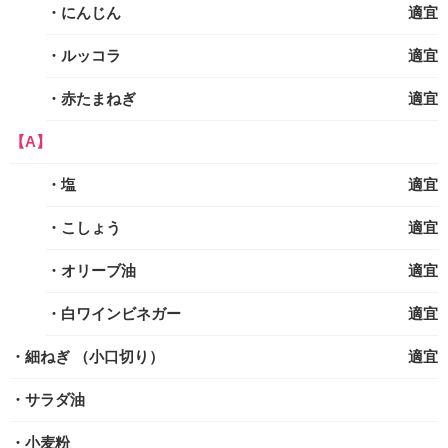
・にんじん
適宜
・ルッコラ
適宜
・赤たまねぎ
適宜
【A】
・塩
適宜
・こしょう
適宜
・オリーブ油
適宜
・白ワインビネガー
適宜
・細ねぎ
（小口切り）
適宜
・サラダ油
・小麦粉