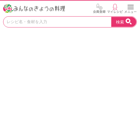
お
検索
い
し
い
レ
シ
ピ
を
見
つ
け
よ
う
。
N
H
K
エ
デ