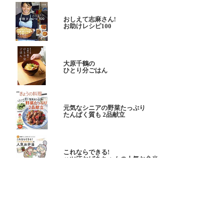
おしえて志麻さん!
お助けレシピ100
大原千鶴の
ひとり分ごはん
元気なシニアの野菜たっぷり
たんぱく質も 2品献立
これならできる!
ハツ江おばあちゃんの人気お弁当
ハツ江おばあちゃんの
電子レンジでラクラクごはん