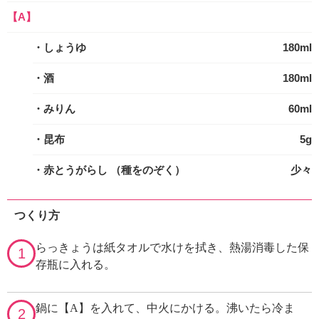
【A】
・しょうゆ
180ml
・酒
180ml
・みりん
60ml
・昆布
5g
・赤とうがらし
（種をのぞく）
少々
つくり方
らっきょうは紙タオルで水けを拭き、熱湯消毒した保
1
存瓶に入れる。
鍋に【A】を入れて、中火にかける。沸いたら冷ま
2