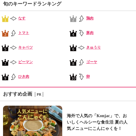
旬のキーワードランキング
なす
鶏肉
1
2
トマト
豚肉
3
4
キャベツ
きゅうり
5
6
ピーマン
ゴーヤ
7
8
ひき肉
卵
9
10
おすすめ企画
PR
海外で人気の「Konjac」で、お
いしくヘルシーな食生活 夏の人
気メニューにこんにゃくを！