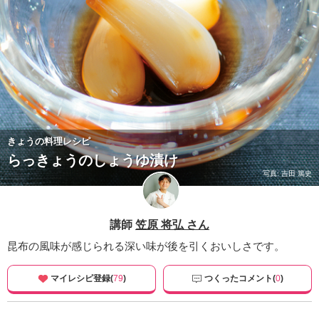
きょうの料理レシピ
らっきょうのしょうゆ漬け
写真: 吉田 篤史
講師
笠原 将弘 さん
昆布の風味が感じられる深い味が後を引くおいしさです。
マイレシピ登録(
79
)
つくったコメント(
0
)