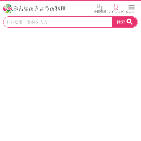
お
検索
い
し
い
レ
シ
ピ
を
見
つ
け
よ
う
。
N
H
K
エ
デ