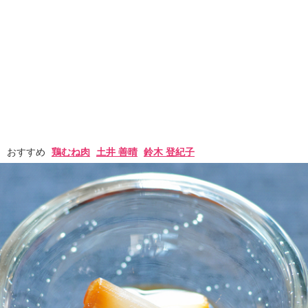
おすすめ
鶏むね肉
土井 善晴
鈴木 登紀子