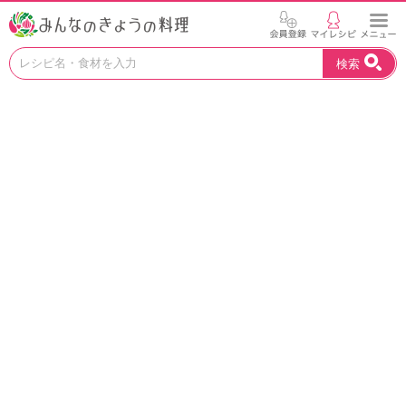
お
検索
い
し
い
レ
シ
ピ
を
見
つ
け
よ
う
。
N
H
K
エ
デ