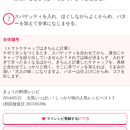
スパゲッティを入れ、ほぐしながらよくからめ、バタ
7
ーを加えて全体になじませる。
全体備考
《トマトケチャップはきちんと計量》
ナポリタンをつくるとき、スパゲッティを合わせてから、適当にケ
チャップを絞り出していませんか？それでは味が決まらず、入れす
ぎて甘ったるくなるばかり。きちんと計量したケチャップを、具材
と合わせてしっかりと焼く。そこに赤ワインを加えれば、うまみの
深い「大人の味」になりますよ。バターは仕上げにからめ、コクを
出します。
きょうの料理レシピ
2014/05/22
元気いっぱい！しっかり味の人気レシピベスト3
(初回放送日:2013/05/09)
マイレシピ登録する(
7757
)