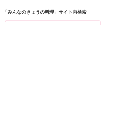
「みんなのきょうの料理」サイト内検索
おすすめBooks＆DVDs
おしえて志麻さん!
お助けレシピ100
大原千鶴の
ひとり分ごはん
元気なシニアの野菜たっぷり
たんぱく質も 2品献立