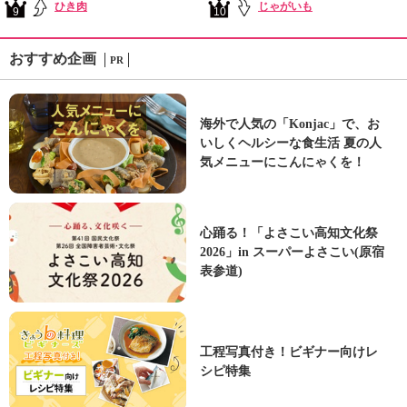
ひき肉
じゃがいも
9
10
おすすめ企画
PR
海外で人気の「Konjac」で、お
いしくヘルシーな食生活 夏の人
気メニューにこんにゃくを！
心踊る！「よさこい高知文化祭
2026」in スーパーよさこい(原宿
表参道)
工程写真付き！ビギナー向けレ
シピ特集