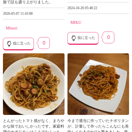
族で話も盛り上がりました。
2024-10-26 05:48:22
2026-05-07 11:43:08
MIKU
Minori
0
役に立った
0
役に立った
とんがったトマト感がなく、まろや
今まで適当に作っていたナポリタン
かな味でおいしかったです。家庭料
が、計量して作ったらこんなにも美
理のナポリタンはこうでなくっち
味しくなるのか!?と驚きました。最