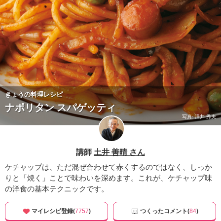
きょうの料理レシピ
ナポリタン スパゲッティ
写真: 澤井 秀夫
講師
土井 善晴 さん
ケチャップは、ただ混ぜ合わせて赤くするのではなく、しっか
りと「焼く」ことで味わいを深めます。これが、ケチャップ味
の洋食の基本テクニックです。
マイレシピ登録(
7757
)
つくったコメント(
84
)