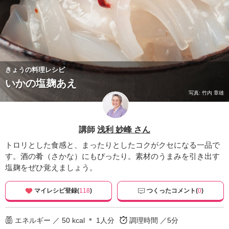
きょうの料理レシピ
いかの塩麹あえ
写真: 竹内 章雄
講師
浅利 妙峰 さん
トロリとした食感と、まったりとしたコクがクセになる一品で
す。酒の肴（さかな）にもぴったり。素材のうまみを引き出す
塩麹をぜひ覚えましょう。
マイレシピ登録(
118
)
つくったコメント(
0
)
エネルギー ／ 50 kcal ＊ 1人分
調理時間 ／5分