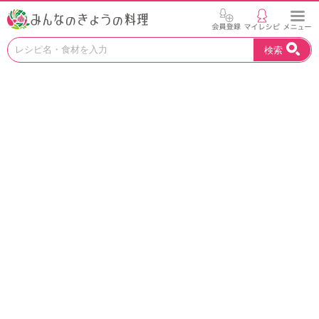
お
検索
い
し
い
レ
シ
ピ
を
見
つ
け
よ
う
。
N
H
K
エ
デ