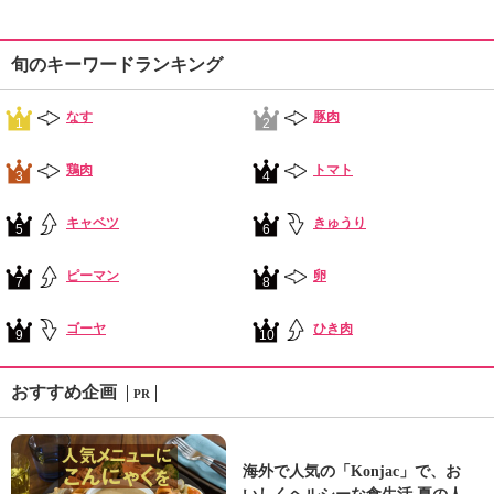
旬のキーワードランキング
なす
豚肉
1
2
鶏肉
トマト
3
4
キャベツ
きゅうり
5
6
ピーマン
卵
7
8
ゴーヤ
ひき肉
9
10
おすすめ企画
PR
海外で人気の「Konjac」で、お