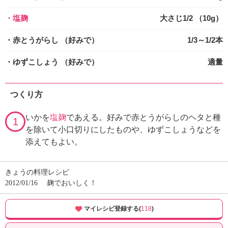
・塩麹
大さじ1/2 （10g）
・赤とうがらし
（好みで）
1/3～1/2本
・ゆずこしょう
（好みで）
適量
つくり方
いかを
塩麹
であえる。好みで赤とうがらしのヘタと種
1
を除いて小口切りにしたものや、ゆずこしょうなどを
添えてもよい。
きょうの料理レシピ
2012/01/16
麹でおいしく！
マイレシピ登録する(
118
)