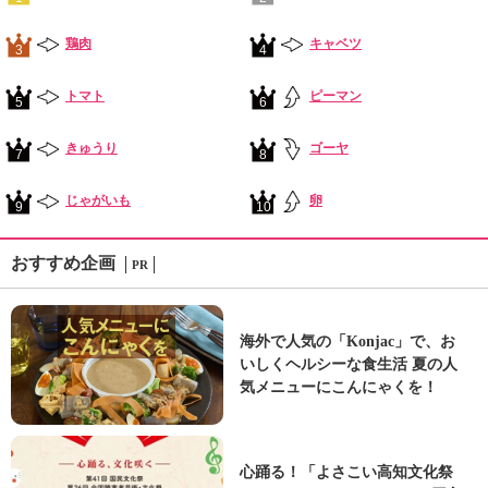
鶏肉
キャベツ
3
4
トマト
ピーマン
5
6
きゅうり
ゴーヤ
7
8
じゃがいも
卵
9
10
おすすめ企画
PR
海外で人気の「Konjac」で、お
いしくヘルシーな食生活 夏の人
気メニューにこんにゃくを！
心踊る！「よさこい高知文化祭