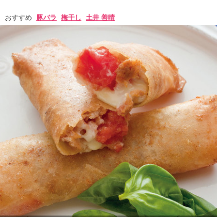
おすすめ
豚バラ
梅干し
土井 善晴