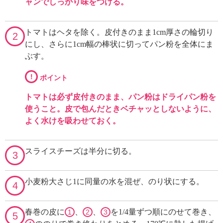
ャンでしっかり味をつける。
トマトはヘタを除く。皮付きのまま1cm厚さの輪切り
2
にし、さらに1cm幅の棒状に切ってパン粉を全体にま
ぶす。
!
ポイント
トマトは必ず皮付きのまま、パン粉はドライパン粉を
使うこと。皮で包んだときベチャッとしないように、
よく水けを吸わせておく。
スライスチーズは半分に切る。
3
小麦粉大さじ1に同量の水を混ぜ、のり状にする。
4
春巻の皮に
、
、
を1/4量ずつ順にのせて巻き、
1
2
3
5