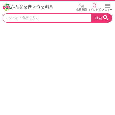
お
検索
い
し
い
レ
シ
ピ
を
見
つ
け
よ
う
。
N
H
K
エ
デ