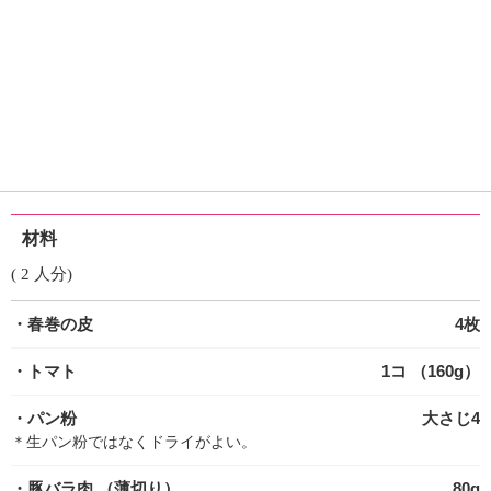
材料
( 2 人分)
・春巻の皮
4枚
・トマト
1コ （160g）
・パン粉
大さじ4
＊生パン粉ではなくドライがよい。
・豚バラ肉
（薄切り）
80g