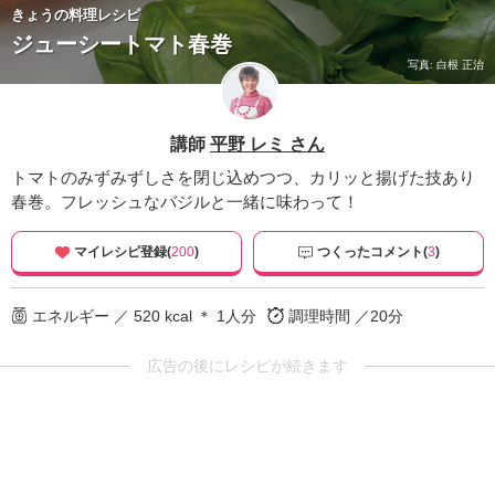
きょうの料理レシピ
ジューシートマト春巻
写真: 白根 正治
講師
平野 レミ さん
トマトのみずみずしさを閉じ込めつつ、カリッと揚げた技あり
春巻。フレッシュなバジルと一緒に味わって！
マイレシピ登録(
200
)
つくったコメント(
3
)
エネルギー ／ 520 kcal ＊ 1人分
調理時間 ／20分
広告の後にレシピが続きます