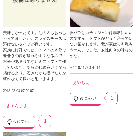
美味しかったです。他の方もおっし
豚バラとコチュジャンは非常にいい
ゃってましたが、スライスチーズは
のですが、トマトがどうも合ってい
溶けないタイプが良いです。
ない気がします。我が家は夫も私も
家族に好評でした。トマトの水分で
うーん、でした。女性向きの味なの
春巻きの皮が破れやすくなるので、
かな。
水分があまりでないミニトマトで作
っています。あらかじめ巻いてから
2017-07-17 08:44:14
揚げるより、巻きながら揚げた方が
破れなくて良いと思いますよ。
あやちん
2018-03-03 07:56:07
1
役に立った
きょんまま
1
役に立った