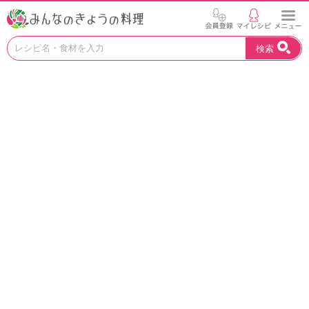
お
検索
い
し
い
レ
シ
ピ
を
見
つ
け
よ
う
。
N
H
K
エ
デ