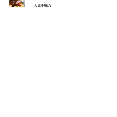
大原千鶴の
ひとり分ごはん
元気なシニアの野菜たっぷり
たんぱく質も 2品献立
これならできる!
ハツ江おばあちゃんの人気お弁当
ハツ江おばあちゃんの
電子レンジでラクラクごはん
ページトップへ
ヘルプ