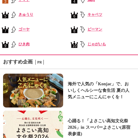
3
4
きゅうり
キャベツ
5
6
ゴーヤ
ピーマン
7
8
ひき肉
じゃがいも
9
10
おすすめ企画
PR
海外で人気の「Konjac」で、お
いしくヘルシーな食生活 夏の人
気メニューにこんにゃくを！
心踊る！「よさこい高知文化祭
2026」in スーパーよさこい(原宿
表参道)