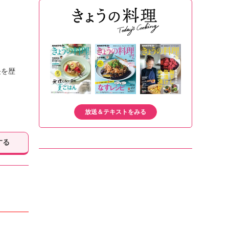
長を歴
放送＆テキストをみる
する