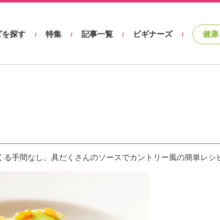
ピを探す
特集
記事一覧
ビギナーズ
健康
/
/
/
/
くる手間なし。具だくさんのソースでカントリー風の簡単レシ