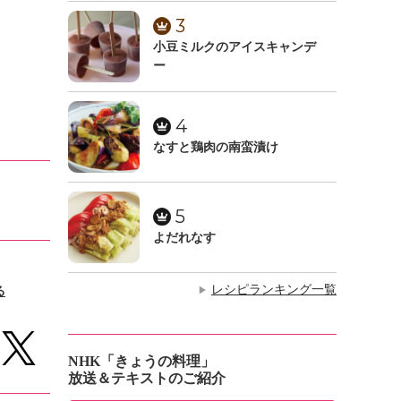
3
小豆ミルクのアイスキャンデ
ー
4
なすと鶏肉の南蛮漬け
5
よだれなす
レシピランキング一覧
る
▶
NHK「きょうの料理」
放送＆テキストのご紹介