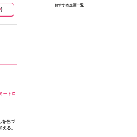
おすすめ企画一覧
0
)
ミートロ
んを色づ
加える。