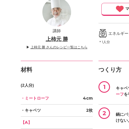
」
マ
講師
エネルギー ／
上柿元 勝
＊1人分
▶
上柿元 勝 さんのレシピ一覧はこちら
材料
つくり方
(2人分)
1
キャベ
ーフ
を
・ミートローフ
4cm
・キャベツ
2枚
2
鍋にバ
けない
【A】