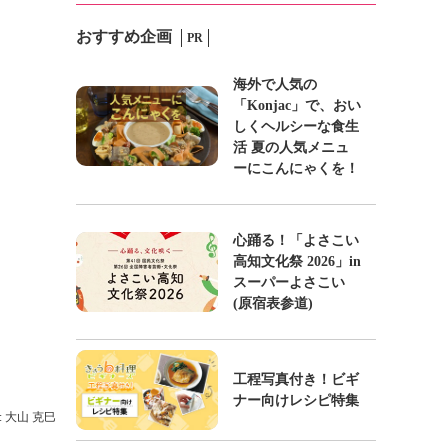
おすすめ企画
PR
海外で人気の
「Konjac」で、おい
しくヘルシーな食生
活 夏の人気メニュ
ーにこんにゃくを！
心踊る！「よさこい
高知文化祭 2026」in
スーパーよさこい
(原宿表参道)
工程写真付き！ビギ
ナー向けレシピ特集
: 大山 克巳