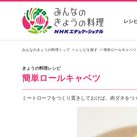
レシ
お
い
みんなのきょうの料理トップ
レシピを探す
簡単ロールキャベツ
し
い
レ
きょうの料理レシピ
シ
簡単ロールキャベツ
ピ
を
見
つ
ミートローフをつくり置きしておけば、肉ダネをつ
け
よ
う
。
N
H