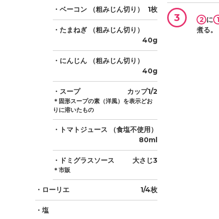
・ベーコン
（粗みじん切り）
1枚
3
2
に
・たまねぎ
（粗みじん切り）
煮る。
40g
・にんじん
（粗みじん切り）
40g
・スープ
カップ1/2
＊固形スープの素（洋風）を表示どお
りに溶いたもの
・トマトジュース
（食塩不使用）
80ml
・ドミグラスソース
大さじ3
＊市販
・ローリエ
1/4枚
・塩