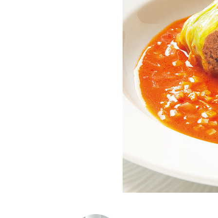
K
エ
デ
ュ
ケ
ー
シ
ョ
ナ
ル
「
み
ん
な
の
き
ょ
う
の
料
理