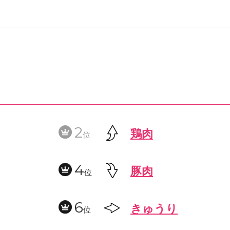
2
鶏肉
位
4
豚肉
位
6
きゅうり
位