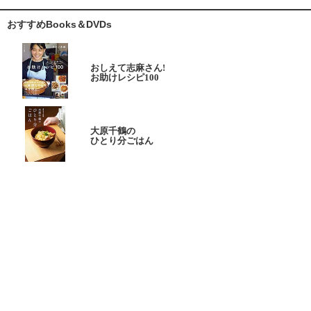
おすすめBooks＆DVDs
おしえて志麻さん!
お助けレシピ100
大原千鶴の
ひとり分ごはん
元気なシニアの野菜たっぷり
たんぱく質も 2品献立
これならできる!
ハツ江おばあちゃんの人気お弁当