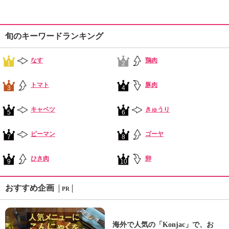
旬のキーワードランキング
なす
鶏肉
1
2
トマト
豚肉
3
4
キャベツ
きゅうり
5
6
ピーマン
ゴーヤ
7
8
ひき肉
卵
9
10
おすすめ企画
PR
海外で人気の「Konjac」で、お