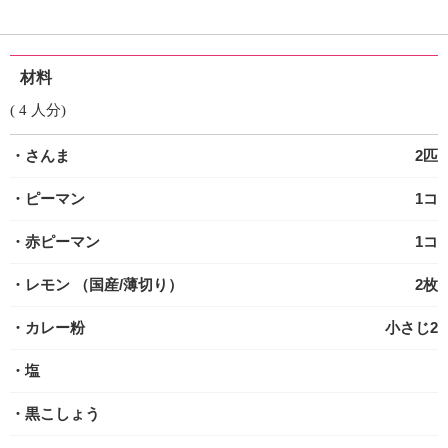
材料
( 4 人分)
・さんま
2匹
・ピーマン
1コ
・赤ピーマン
1コ
・レモン
（国産/薄切り）
2枚
・カレー粉
小さじ2
・塩
・黒こしょう