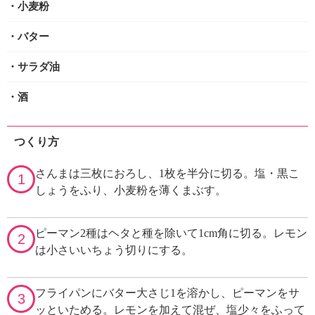
・小麦粉
・バター
・サラダ油
・酒
つくり方
さんまは三枚におろし、1枚を半分に切る。塩・黒こ
1
しょうをふり、小麦粉を薄くまぶす。
ピーマン2種はヘタと種を除いて1cm角に切る。レモン
2
は小さいいちょう切りにする。
フライパンにバター大さじ1を溶かし、ピーマンをサ
3
ッといためる。レモンを加えて混ぜ、塩少々をふって