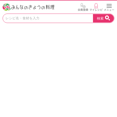
お
検索
い
し
い
レ
シ
ピ
を
見
つ
け
よ
う
。
N
H
K
エ
デ