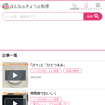
お
検索
い
し
い
レ
シ
ピ
を
見
記事一覧
つ
け
｢少々｣と「ひとつまみ」
よ
ハツ江のおいしい知恵
う
道具の基本
。
2015/12/02
N
H
K
時間差でおいしく
エ
ハツ江のおいしい知恵
デ
電子レンジ・グリルの使い方