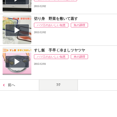
ュ
ケ
2015/12/02
ー
シ
切り身 野菜を敷いて蒸す
ョ
ハツ江のおいしい知恵
魚の調理
ナ
2015/12/02
ル
「
み
ん
すし飯 手早く冷ましツヤツヤ
な
ハツ江のおいしい知恵
米の調理
の
2015/12/01
き
ょ
う
の
前へ
7/7
料
理
」